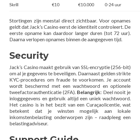
Skrill
€10
€10.000
0-24 uur
Stortingen zijn meestal direct zichtbaar. Voor opnames
geldt dat Jack’s Casino eerst de identiteit controleert. De
eerste opname kan daardoor langer duren (tot 72 uur).
Daarna verlopen opnames binnen de aangegeven tijd.
Security
Jack’s Casino maakt gebruik van SSL-encryptie (256-bit)
om al je gegevens te beveiligen. Daarnaast gelden strikte
KYC-procedures om fraude te voorkomen. Je account
wordt beschermd met een wachtwoord en optionele
tweefactorauthenticatie (2FA).
Belangrijk:
Deel nooit je
inloggegevens en gebruik altijd een uniek wachtwoord.
Het casino is in het bezit van een Curaçaolicentie, wat
betekent dat je winsten mogelijk aan lokale
inkomstenbelasting onderworpen zijn – raadpleeg een
belastingadviseur.
Support Guide