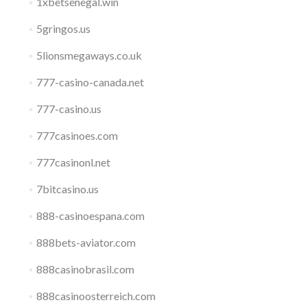
1xbetsenegal.win
5gringos.us
5lionsmegaways.co.uk
777-casino-canada.net
777-casino.us
777casinoes.com
777casinonl.net
7bitcasino.us
888-casinoespana.com
888bets-aviator.com
888casinobrasil.com
888casinoosterreich.com