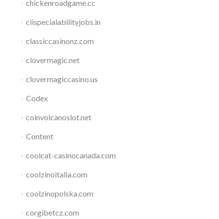
chickenroadgame.cc
ciispecialabilityjobs.in
classiccasinonz.com
clovermagic.net
clovermagiccasino.us
Codex
coinvolcanoslot.net
Content
coolcat-casinocanada.com
coolzinoitalia.com
coolzinopolska.com
corgibetcz.com