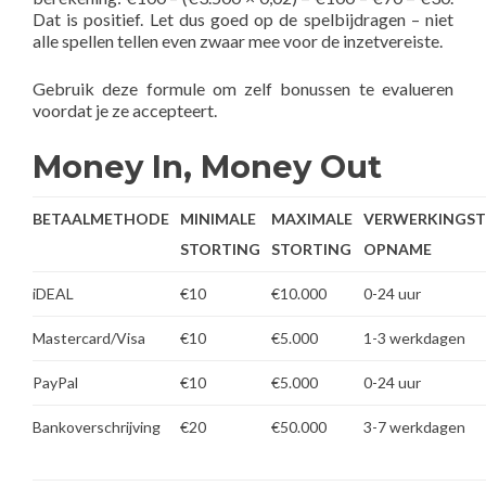
Dat is positief. Let dus goed op de spelbijdragen – niet
alle spellen tellen even zwaar mee voor de inzetvereiste.
Gebruik deze formule om zelf bonussen te evalueren
voordat je ze accepteert.
Money In, Money Out
BETAALMETHODE
MINIMALE
MAXIMALE
VERWERKINGST
STORTING
STORTING
OPNAME
iDEAL
€10
€10.000
0-24 uur
Mastercard/Visa
€10
€5.000
1-3 werkdagen
PayPal
€10
€5.000
0-24 uur
Bankoverschrijving
€20
€50.000
3-7 werkdagen