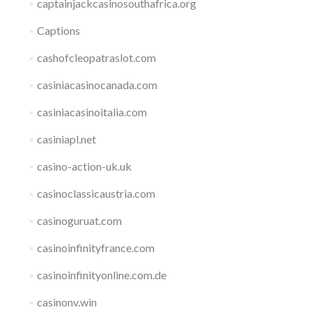
captainjackcasinosouthafrica.org
Captions
cashofcleopatraslot.com
casiniacasinocanada.com
casiniacasinoitalia.com
casiniapl.net
casino-action-uk.uk
casinoclassicaustria.com
casinoguruat.com
casinoinfinityfrance.com
casinoinfinityonline.com.de
casinonv.win