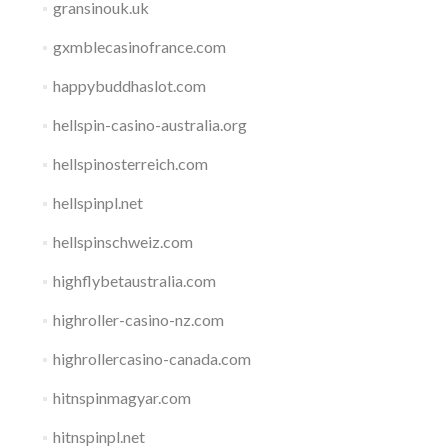
gransinouk.uk
gxmblecasinofrance.com
happybuddhaslot.com
hellspin-casino-australia.org
hellspinosterreich.com
hellspinpl.net
hellspinschweiz.com
highflybetaustralia.com
highroller-casino-nz.com
highrollercasino-canada.com
hitnspinmagyar.com
hitnspinpl.net