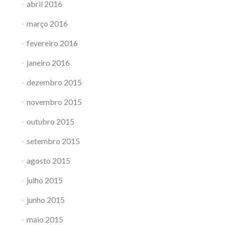
abril 2016
março 2016
fevereiro 2016
janeiro 2016
dezembro 2015
novembro 2015
outubro 2015
setembro 2015
agosto 2015
julho 2015
junho 2015
maio 2015