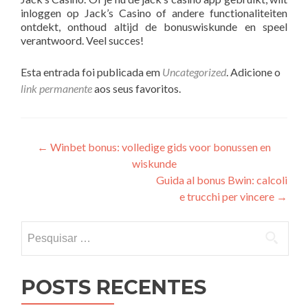
inloggen op Jack’s Casino of andere functionaliteiten
ontdekt, onthoud altijd de bonuswiskunde en speel
verantwoord. Veel succes!
Esta entrada foi publicada em
Uncategorized
. Adicione o
link permanente
aos seus favoritos.
Navegação
←
Winbet bonus: volledige gids voor bonussen en
wiskunde
de
Guida al bonus Bwin: calcoli
Post
e trucchi per vincere
→
Pesquisar
por:
POSTS RECENTES