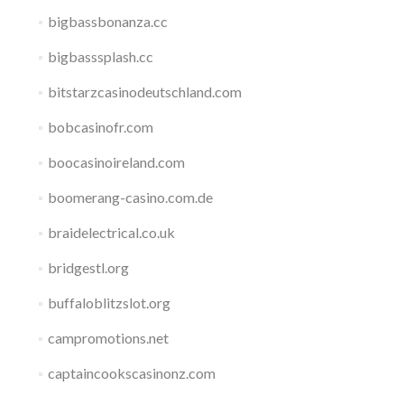
bigbassbonanza.cc
bigbasssplash.cc
bitstarzcasinodeutschland.com
bobcasinofr.com
boocasinoireland.com
boomerang-casino.com.de
braidelectrical.co.uk
bridgestl.org
buffaloblitzslot.org
campromotions.net
captaincookscasinonz.com