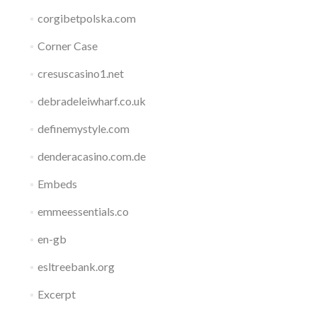
corgibetpolska.com
Corner Case
cresuscasino1.net
debradeleiwharf.co.uk
definemystyle.com
denderacasino.com.de
Embeds
emmeessentials.co
en-gb
esltreebank.org
Excerpt