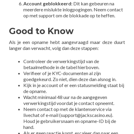
Account geblokkeerd:
Dit kan gebeuren na
meerdere mislukte inlogpogingen. Neem contact
op met support om de blokkade op te heffen.
Good to Know
Als je een opname hebt aangevraagd maar deze duurt
langer dan verwacht, volg dan deze stappen:
Controleer de verwerkingstijd van de
betaalmethode in de tabel hierboven.
Verifieer of je KYC-documenten al zijn
goedgekeurd. Zo niet, dien deze dan alsnog in.
Kijk in je account of er een statusmelding staat bij
de opname.
Wacht minimaal 48 uur na de aangegeven
verwerkingstijd voordat je contact opneemt.
Neem contact op met de klantenservice via
livechat of e‑mail (
support@jackscasino.eu
).
Houd je gebruikersnaam en opname-ID bij de
hand.
Als er geen reactie komt, escaleer dan naar een