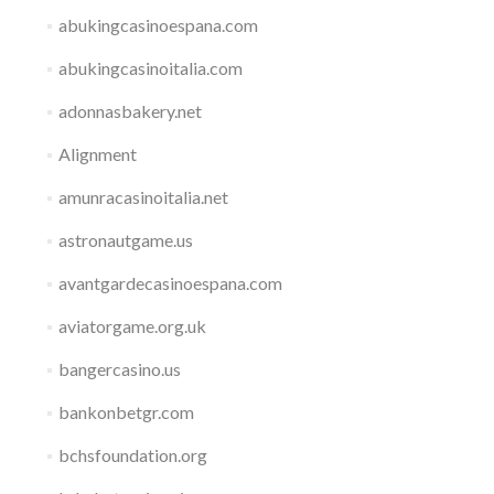
abukingcasinoespana.com
abukingcasinoitalia.com
adonnasbakery.net
Alignment
amunracasinoitalia.net
astronautgame.us
avantgardecasinoespana.com
aviatorgame.org.uk
bangercasino.us
bankonbetgr.com
bchsfoundation.org