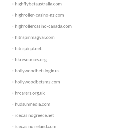
highflybetaustralia.com
highroller-casino-nz.com
highrollercasino-canada.com
hitnspinmagyar.com
hitnspinpl.net
hkresources.org
hollywoodbetslogin.us
hollywoodbetsmz.com
hrcarers.org.uk
hudsunmedia.com
icecasinogreece.net
icecasinoireland.com