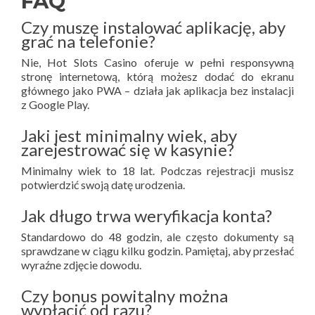
FAQ
Czy muszę instalować aplikację, aby
grać na telefonie?
Nie, Hot Slots Casino oferuje w pełni responsywną
stronę internetową, którą możesz dodać do ekranu
głównego jako PWA – działa jak aplikacja bez instalacji
z Google Play.
Jaki jest minimalny wiek, aby
zarejestrować się w kasynie?
Minimalny wiek to 18 lat. Podczas rejestracji musisz
potwierdzić swoją datę urodzenia.
Jak długo trwa weryfikacja konta?
Standardowo do 48 godzin, ale często dokumenty są
sprawdzane w ciągu kilku godzin. Pamiętaj, aby przesłać
wyraźne zdjęcie dowodu.
Czy bonus powitalny można
wypłacić od razu?