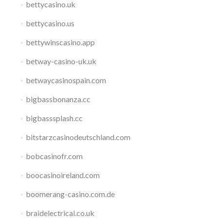
bettycasino.uk
bettycasino.us
bettywinscasino.app
betway-casino-uk.uk
betwaycasinospain.com
bigbassbonanza.cc
bigbasssplash.cc
bitstarzcasinodeutschland.com
bobcasinofr.com
boocasinoireland.com
boomerang-casino.com.de
braidelectrical.co.uk