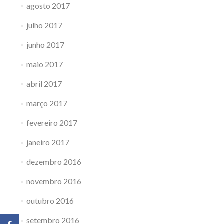
agosto 2017
julho 2017
junho 2017
maio 2017
abril 2017
março 2017
fevereiro 2017
janeiro 2017
dezembro 2016
novembro 2016
outubro 2016
setembro 2016