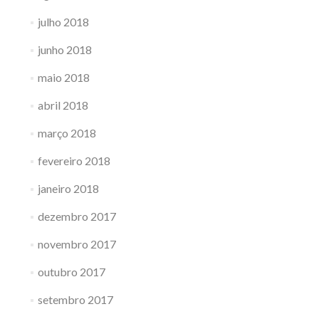
julho 2018
junho 2018
maio 2018
abril 2018
março 2018
fevereiro 2018
janeiro 2018
dezembro 2017
novembro 2017
outubro 2017
setembro 2017