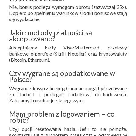
Nie, bonus podlega wymogom obrotu (zazwyczaj 35x).
Dopiero po spełnieniu warunków środki bonusowe stają
się wypłacalne.
Jakie metody płatności są
akceptowane?
Akceptujemy karty Visa/Mastercard, przelewy
bankowe, e-portfele (Skrill, Neteller) oraz kryptowaluty
(Bitcoin, Ethereum).
Czy wygrane są opodatkowane w
Polsce?
Wygrane z kasyn z licencją Curacao mogą być uznawane
za dochód i podlegać podatkowi dochodowemu.
Zalecamy konsultację z księgowym.
Mam problem z logowaniem – co
robić?
Użyj opcji resetowania hasła. Jeśli to nie pomoże,
skontaktuj się z supportem przez czat – odpowiedź w