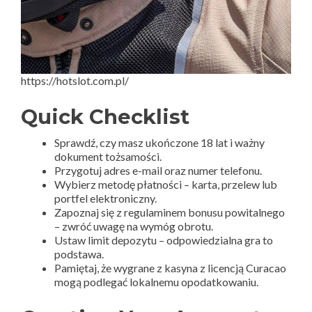
https://hotslot.com.pl/
Quick Checklist
Sprawdź, czy masz ukończone 18 lat i ważny
dokument tożsamości.
Przygotuj adres e-mail oraz numer telefonu.
Wybierz metodę płatności – karta, przelew lub
portfel elektroniczny.
Zapoznaj się z regulaminem bonusu powitalnego
– zwróć uwagę na wymóg obrotu.
Ustaw limit depozytu – odpowiedzialna gra to
podstawa.
Pamiętaj, że wygrane z kasyna z licencją Curacao
mogą podlegać lokalnemu opodatkowaniu.