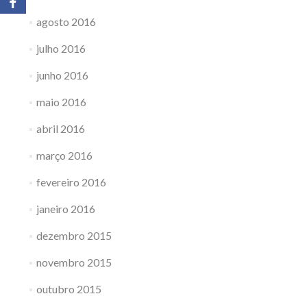
agosto 2016
julho 2016
junho 2016
maio 2016
abril 2016
março 2016
fevereiro 2016
janeiro 2016
dezembro 2015
novembro 2015
outubro 2015