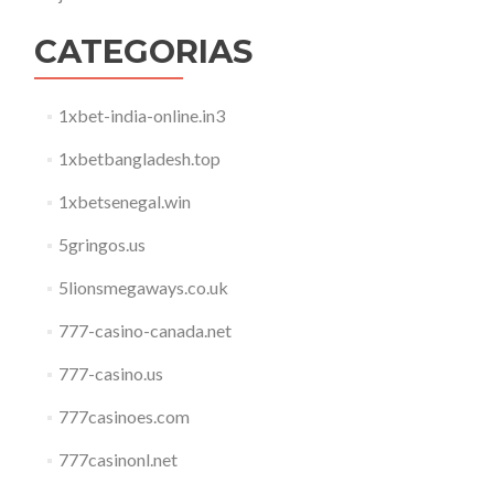
CATEGORIAS
1xbet-india-online.in3
1xbetbangladesh.top
1xbetsenegal.win
5gringos.us
5lionsmegaways.co.uk
777-casino-canada.net
777-casino.us
777casinoes.com
777casinonl.net