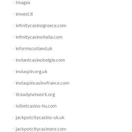
Images
imvest.it
infinitycasinogreece.com
infinitycasinoitalia.com
informscotland.uk
instantcasinobelgie.com
instaspin.org.uk
instaspincasinofrance.com
itreadynetwork.org
ivibetcasino-hu.com
jackpotcitycasino-uk.uk
jackpotcitycasinonz.com