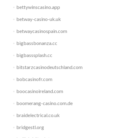
bettywinscasino.app
betway-casino-uk.uk
betwaycasinospain.com
bigbassbonanza.cc
bigbasssplash.cc
bitstarzcasinodeutschland.com
bobcasinofr.com
boocasinoireland.com
boomerang-casino.com.de
braidelectrical.co.uk
bridgestl.org