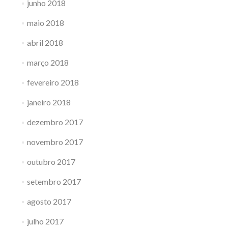
junho 2018
maio 2018
abril 2018
março 2018
fevereiro 2018
janeiro 2018
dezembro 2017
novembro 2017
outubro 2017
setembro 2017
agosto 2017
julho 2017