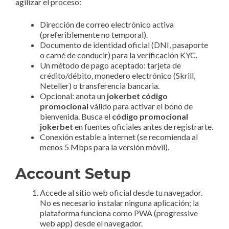
agilizar el proceso:
Dirección de correo electrónico activa
(preferiblemente no temporal).
Documento de identidad oficial (DNI, pasaporte
o carné de conducir) para la verificación KYC.
Un método de pago aceptado: tarjeta de
crédito/débito, monedero electrónico (Skrill,
Neteller) o transferencia bancaria.
Opcional: anota un
jokerbet código
promocional
válido para activar el bono de
bienvenida. Busca el
código promocional
jokerbet
en fuentes oficiales antes de registrarte.
Conexión estable a internet (se recomienda al
menos 5 Mbps para la versión móvil).
Account Setup
Accede al sitio web oficial desde tu navegador.
No es necesario instalar ninguna aplicación; la
plataforma funciona como PWA (progressive
web app) desde el navegador.