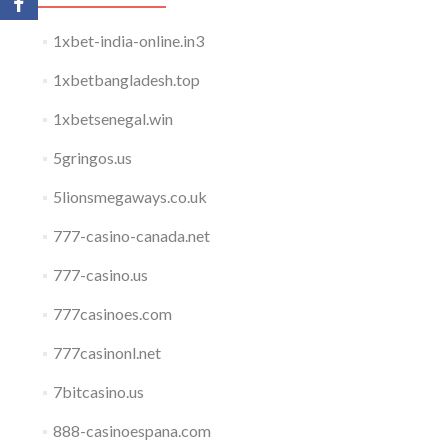
1xbet-india-online.in3
1xbetbangladesh.top
1xbetsenegal.win
5gringos.us
5lionsmegaways.co.uk
777-casino-canada.net
777-casino.us
777casinoes.com
777casinonl.net
7bitcasino.us
888-casinoespana.com