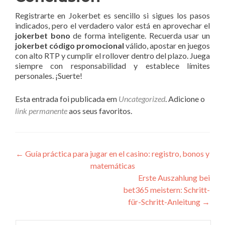
Registrarte en Jokerbet es sencillo si sigues los pasos
indicados, pero el verdadero valor está en aprovechar el
jokerbet bono
de forma inteligente. Recuerda usar un
jokerbet código promocional
válido, apostar en juegos
con alto RTP y cumplir el rollover dentro del plazo. Juega
siempre con responsabilidad y establece límites
personales. ¡Suerte!
Esta entrada foi publicada em
Uncategorized
. Adicione o
link permanente
aos seus favoritos.
Navegação
←
Guía práctica para jugar en el casino: registro, bonos y
matemáticas
de
Erste Auszahlung bei
Post
bet365 meistern: Schritt-
für-Schritt-Anleitung
→