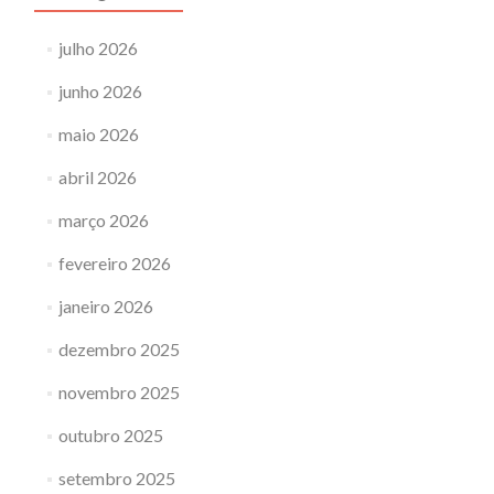
julho 2026
junho 2026
maio 2026
abril 2026
março 2026
fevereiro 2026
janeiro 2026
dezembro 2025
novembro 2025
outubro 2025
setembro 2025