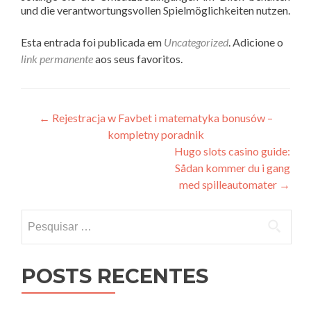
und die verantwortungsvollen Spielmöglichkeiten nutzen.
Esta entrada foi publicada em
Uncategorized
. Adicione o
link permanente
aos seus favoritos.
Navegação
←
Rejestracja w Favbet i matematyka bonusów –
kompletny poradnik
de
Hugo slots casino guide:
Post
Sådan kommer du i gang
med spilleautomater
→
Pesquisar
por:
POSTS RECENTES