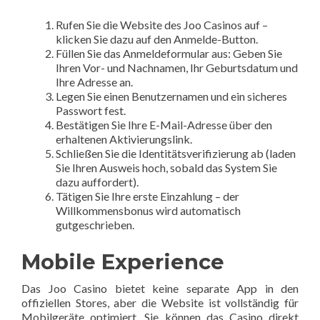
Rufen Sie die Website des Joo Casinos auf –
klicken Sie dazu auf den Anmelde-Button.
Füllen Sie das Anmeldeformular aus: Geben Sie
Ihren Vor- und Nachnamen, Ihr Geburtsdatum und
Ihre Adresse an.
Legen Sie einen Benutzernamen und ein sicheres
Passwort fest.
Bestätigen Sie Ihre E-Mail-Adresse über den
erhaltenen Aktivierungslink.
Schließen Sie die Identitätsverifizierung ab (laden
Sie Ihren Ausweis hoch, sobald das System Sie
dazu auffordert).
Tätigen Sie Ihre erste Einzahlung – der
Willkommensbonus wird automatisch
gutgeschrieben.
Mobile Experience
Das Joo Casino bietet keine separate App in den
offiziellen Stores, aber die Website ist vollständig für
Mobilgeräte optimiert. Sie können das Casino direkt