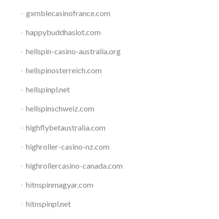
gxmblecasinofrance.com
happybuddhaslot.com
hellspin-casino-australia.org
hellspinosterreich.com
hellspinpl.net
hellspinschweiz.com
highflybetaustralia.com
highroller-casino-nz.com
highrollercasino-canada.com
hitnspinmagyar.com
hitnspinpl.net