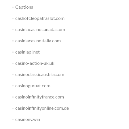
Captions
cashofcleopatraslot.com
casiniacasinocanada.com
casiniacasinoitalia.com
casiniapl.net
casino-action-uk.uk
casinoclassicaustria.com
casinoguruat.com
casinoinfinityfrance.com
casinoinfinityonline.com.de
casinonv.win