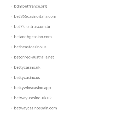
bdmbetfrance.org
bet365casinoitalia.com
bet7k-entrar.com.br
betanobgcasino.com
betbeastcasino.us
betonred-australia.net
bettycasino.uk
bettycasino.us
bettywinscasino.app
betway-casino-uk.uk
betwaycasinospain.com