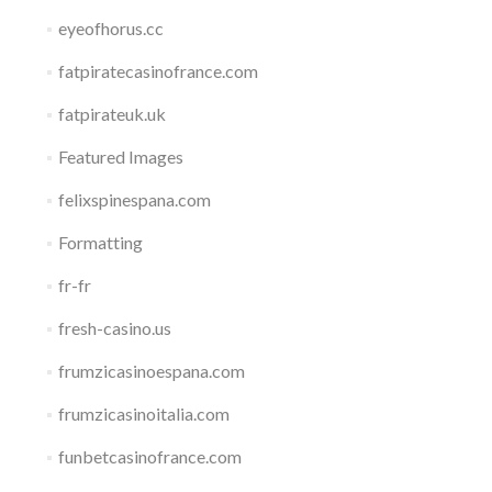
eyeofhorus.cc
fatpiratecasinofrance.com
fatpirateuk.uk
Featured Images
felixspinespana.com
Formatting
fr-fr
fresh-casino.us
frumzicasinoespana.com
frumzicasinoitalia.com
funbetcasinofrance.com