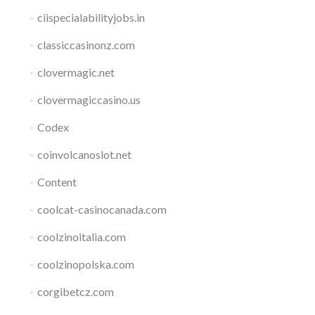
ciispecialabilityjobs.in
classiccasinonz.com
clovermagic.net
clovermagiccasino.us
Codex
coinvolcanoslot.net
Content
coolcat-casinocanada.com
coolzinoitalia.com
coolzinopolska.com
corgibetcz.com