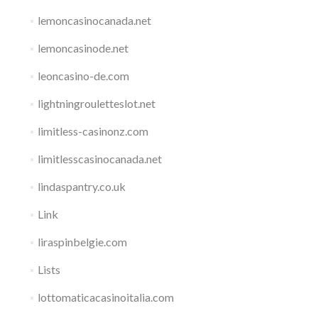
lemoncasinocanada.net
lemoncasinode.net
leoncasino-de.com
lightningrouletteslot.net
limitless-casinonz.com
limitlesscasinocanada.net
lindaspantry.co.uk
Link
liraspinbelgie.com
Lists
lottomaticacasinoitalia.com