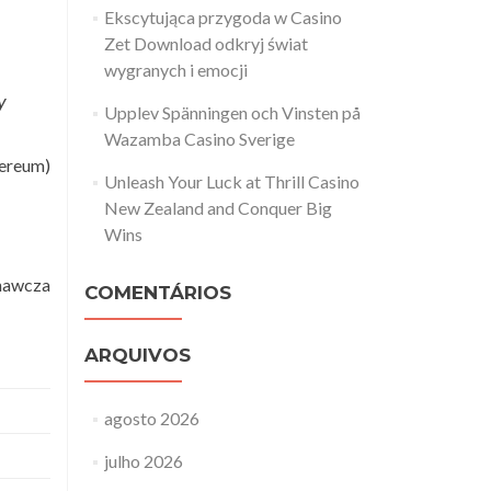
Ekscytująca przygoda w Casino
Zet Download odkryj świat
wygranych i emocji
y
Upplev Spänningen och Vinsten på
Wazamba Casino Sverige
hereum)
Unleash Your Luck at Thrill Casino
New Zealand and Conquer Big
Wins
nawcza
COMENTÁRIOS
ARQUIVOS
agosto 2026
julho 2026