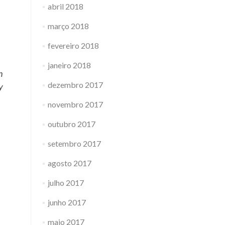
abril 2018
março 2018
fevereiro 2018
janeiro 2018
h
dezembro 2017
y
novembro 2017
outubro 2017
setembro 2017
agosto 2017
julho 2017
junho 2017
maio 2017