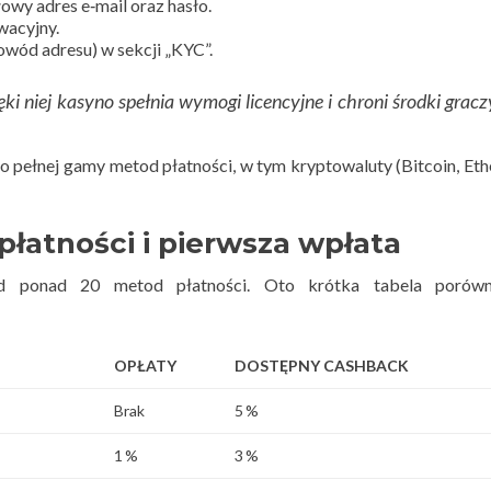
łowy adres e‑mail oraz hasło.
wacyjny.
wód adresu) w sekcji „KYC”.
ki niej kasyno spełnia wymogi licencyjne i chroni środki gracz
o pełnej gamy metod płatności, w tym kryptowaluty (Bitcoin, Et
łatności i pierwsza wpłata
 ponad 20 metod płatności. Oto krótka tabela porów
OPŁATY
DOSTĘPNY CASHBACK
Brak
5 %
1 %
3 %