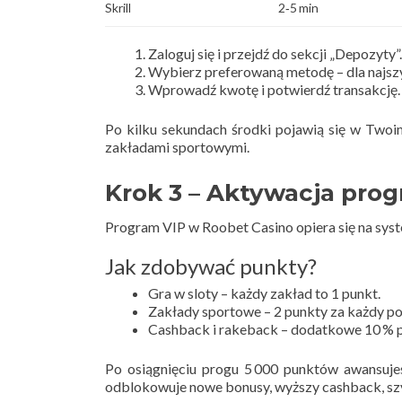
Skrill
2‑5 min
Zaloguj się i przejdź do sekcji „Depozyty”.
Wybierz preferowaną metodę – dla najsz
Wprowadź kwotę i potwierdź transakcję.
Po kilku sekundach środki pojawią się w Twoi
zakładami sportowymi.
Krok 3 – Aktywacja pro
Program VIP w Roobet Casino opiera się na syst
Jak zdobywać punkty?
Gra w sloty – każdy zakład to 1 punkt.
Zakłady sportowe – 2 punkty za każdy p
Cashback i rakeback – dodatkowe 10 % 
Po osiągnięciu progu 5 000 punktów awansuj
odblokowuje nowe bonusy, wyższy cashback, sz