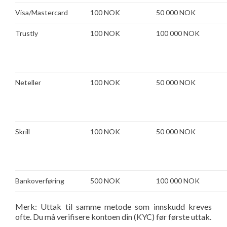
Visa/Mastercard
100 NOK
50 000 NOK
Trustly
100 NOK
100 000 NOK
Neteller
100 NOK
50 000 NOK
Skrill
100 NOK
50 000 NOK
Bankoverføring
500 NOK
100 000 NOK
Merk: Uttak til samme metode som innskudd kreves
ofte. Du må verifisere kontoen din (KYC) før første uttak.