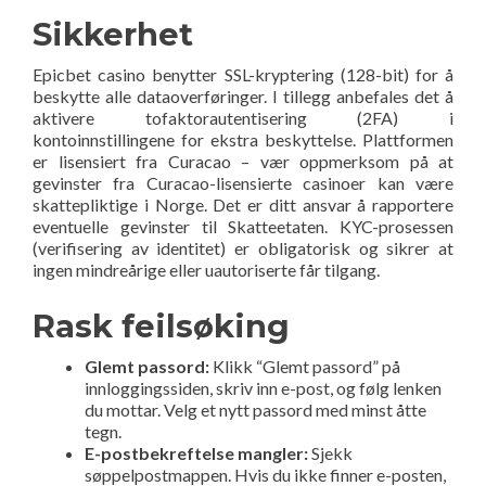
Sikkerhet
Epicbet casino benytter SSL-kryptering (128-bit) for å
beskytte alle dataoverføringer. I tillegg anbefales det å
aktivere tofaktorautentisering (2FA) i
kontoinnstillingene for ekstra beskyttelse. Plattformen
er lisensiert fra Curacao – vær oppmerksom på at
gevinster fra Curacao-lisensierte casinoer kan være
skattepliktige i Norge. Det er ditt ansvar å rapportere
eventuelle gevinster til Skatteetaten. KYC-prosessen
(verifisering av identitet) er obligatorisk og sikrer at
ingen mindreårige eller uautoriserte får tilgang.
Rask feilsøking
Glemt passord:
Klikk “Glemt passord” på
innloggingssiden, skriv inn e-post, og følg lenken
du mottar. Velg et nytt passord med minst åtte
tegn.
E-postbekreftelse mangler:
Sjekk
søppelpostmappen. Hvis du ikke finner e-posten,