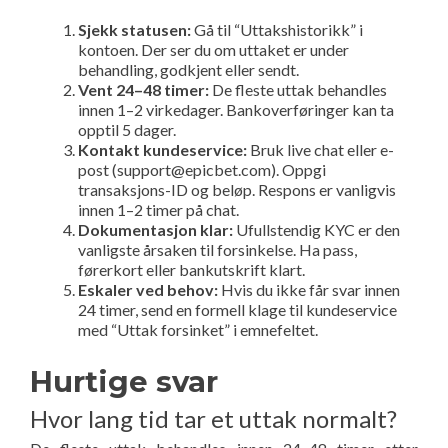
Sjekk statusen:
Gå til “Uttakshistorikk” i
kontoen. Der ser du om uttaket er under
behandling, godkjent eller sendt.
Vent 24–48 timer:
De fleste uttak behandles
innen 1–2 virkedager. Bankoverføringer kan ta
opptil 5 dager.
Kontakt kundeservice:
Bruk live chat eller e-
post (
support@epicbet.com
). Oppgi
transaksjons-ID og beløp. Respons er vanligvis
innen 1–2 timer på chat.
Dokumentasjon klar:
Ufullstendig KYC er den
vanligste årsaken til forsinkelse. Ha pass,
førerkort eller bankutskrift klart.
Eskaler ved behov:
Hvis du ikke får svar innen
24 timer, send en formell klage til kundeservice
med “Uttak forsinket” i emnefeltet.
Hurtige svar
Hvor lang tid tar et uttak normalt?