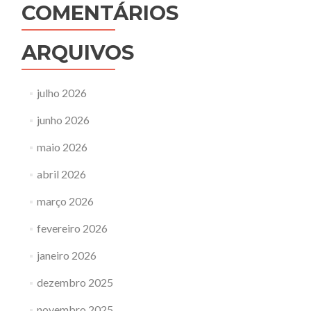
COMENTÁRIOS
ARQUIVOS
julho 2026
junho 2026
maio 2026
abril 2026
março 2026
fevereiro 2026
janeiro 2026
dezembro 2025
novembro 2025