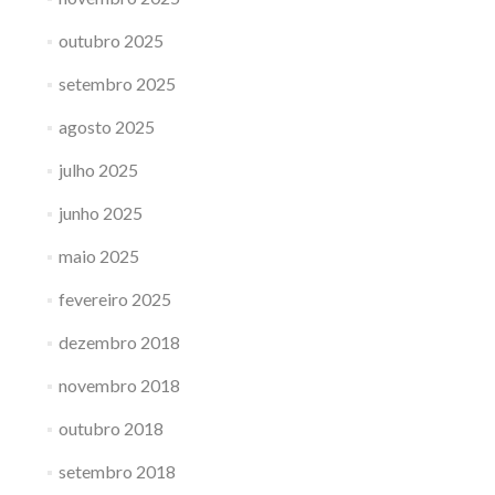
outubro 2025
setembro 2025
agosto 2025
julho 2025
junho 2025
maio 2025
fevereiro 2025
dezembro 2018
novembro 2018
outubro 2018
setembro 2018