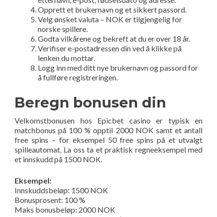
Opprett et brukernavn og et sikkert passord.
Velg ønsket valuta – NOK er tilgjengelig for
norske spillere.
Godta vilkårene og bekreft at du er over 18 år.
Verifiser e-postadressen din ved å klikke på
lenken du mottar.
Logg inn med ditt nye brukernavn og passord for
å fullføre registreringen.
Beregn bonusen din
Velkomstbonusen hos Epicbet casino er typisk en
matchbonus på 100 % opptil 2000 NOK samt et antall
free spins – for eksempel 50 free spins på et utvalgt
spilleautomat. La oss ta et praktisk regneeksempel med
et innskudd på 1500 NOK.
Eksempel:
Innskuddsbeløp: 1500 NOK
Bonusprosent: 100 %
Maks bonusbeløp: 2000 NOK