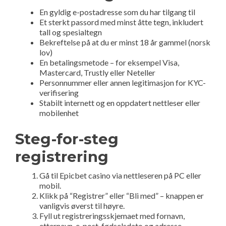
En gyldig e-postadresse som du har tilgang til
Et sterkt passord med minst åtte tegn, inkludert
tall og spesialtegn
Bekreftelse på at du er minst 18 år gammel (norsk
lov)
En betalingsmetode – for eksempel Visa,
Mastercard, Trustly eller Neteller
Personnummer eller annen legitimasjon for KYC-
verifisering
Stabilt internett og en oppdatert nettleser eller
mobilenhet
Steg-for-steg
registrering
Gå til Epicbet casino via nettleseren på PC eller
mobil.
Klikk på “Registrer” eller “Bli med” – knappen er
vanligvis øverst til høyre.
Fyll ut registreringsskjemaet med fornavn,
etternavn, e-post, fødselsdato og adresse.