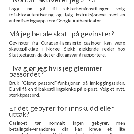
Logg inn, gå til sikkerhetsinnstillinger, velg
tofaktorautentisering og følg instruksjonene med en
autentiseringsapp som Google Authenticator.
Må jeg betale skatt på gevinster?
Gevinster fra Curacao-lisensierte casinoer kan være
skattepliktige i Norge. Sjekk gjeldende regler hos
Skatteetaten, da det er ditt ansvar å rapportere.
Hva gjør jeg hvis jeg glemmer
passordet?
Bruk “Glemt passord”-funksjonen på innloggingssiden.
Du vil få en tilbakestillingslenke på e-post. Velg et nytt,
sterkt passord.
Er det gebyrer for innskudd eller
uttak?
Casinoet tar normalt ingen gebyrer, men
betalingsleverandøren din kan kreve et lite