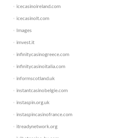
icecasinoireland.com
icecasinolt.com
Images
imvest.it
infinitycasinogreece.com
infinitycasinoitalia.com
informscotland.uk
instantcasinobelgie.com
instaspin.org.uk
instaspincasinofrance.com
itreadynetwork.org