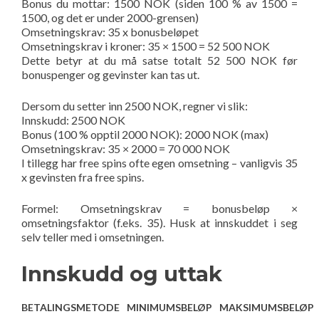
Bonus du mottar: 1500 NOK (siden 100 % av 1500 =
1500, og det er under 2000-grensen)
Omsetningskrav: 35 x bonusbeløpet
Omsetningskrav i kroner: 35 × 1500 = 52 500 NOK
Dette betyr at du må satse totalt 52 500 NOK før
bonuspenger og gevinster kan tas ut.
Dersom du setter inn 2500 NOK, regner vi slik:
Innskudd: 2500 NOK
Bonus (100 % opptil 2000 NOK): 2000 NOK (max)
Omsetningskrav: 35 × 2000 = 70 000 NOK
I tillegg har free spins ofte egen omsetning – vanligvis 35
x gevinsten fra free spins.
Formel: Omsetningskrav = bonusbeløp ×
omsetningsfaktor (f.eks. 35). Husk at innskuddet i seg
selv teller med i omsetningen.
Innskudd og uttak
BETALINGSMETODE
MINIMUMSBELØP
MAKSIMUMSBELØP