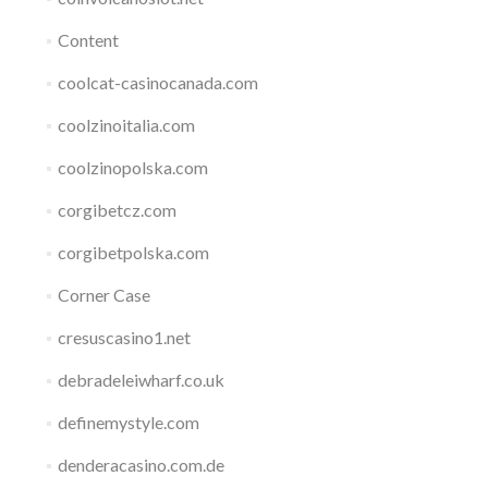
Content
coolcat-casinocanada.com
coolzinoitalia.com
coolzinopolska.com
corgibetcz.com
corgibetpolska.com
Corner Case
cresuscasino1.net
debradeleiwharf.co.uk
definemystyle.com
denderacasino.com.de