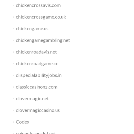
chickencrossavis.com
chickencrossgame.co.uk
chickengame.us
chickengamegambling.net
chickenroadavis.net
chickenroadgame.cc
ciispecialabilityjobs.in
classiccasinonz.com
clovermagic.net
clovermagiccasino.us
Codex
coinvolcanoslot.net