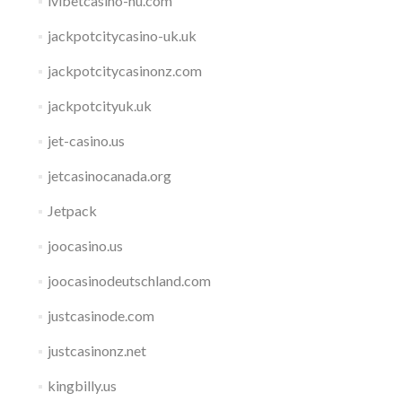
ivibetcasino-hu.com
jackpotcitycasino-uk.uk
jackpotcitycasinonz.com
jackpotcityuk.uk
jet-casino.us
jetcasinocanada.org
Jetpack
joocasino.us
joocasinodeutschland.com
justcasinode.com
justcasinonz.net
kingbilly.us