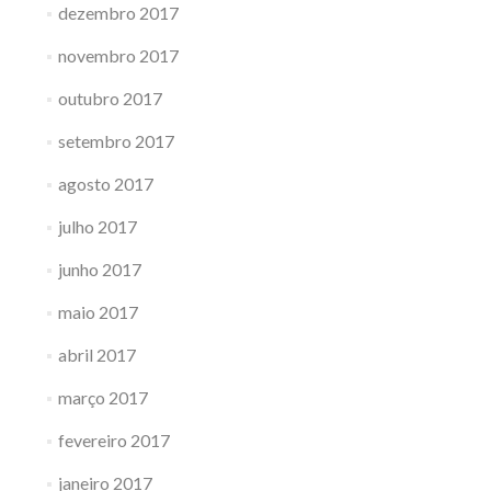
dezembro 2017
novembro 2017
outubro 2017
setembro 2017
agosto 2017
julho 2017
junho 2017
maio 2017
abril 2017
março 2017
fevereiro 2017
janeiro 2017