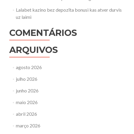
Lalabet kazino bez depozīta bonusi kas atver durvis
uz laimi
COMENTÁRIOS
ARQUIVOS
agosto 2026
julho 2026
junho 2026
maio 2026
abril 2026
março 2026