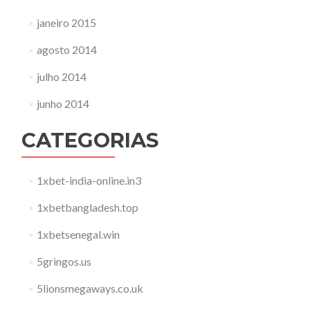
janeiro 2015
agosto 2014
julho 2014
junho 2014
CATEGORIAS
1xbet-india-online.in3
1xbetbangladesh.top
1xbetsenegal.win
5gringos.us
5lionsmegaways.co.uk