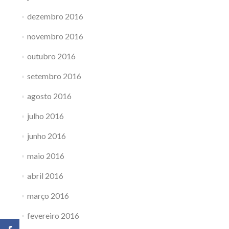
dezembro 2016
novembro 2016
outubro 2016
setembro 2016
agosto 2016
julho 2016
junho 2016
maio 2016
abril 2016
março 2016
fevereiro 2016