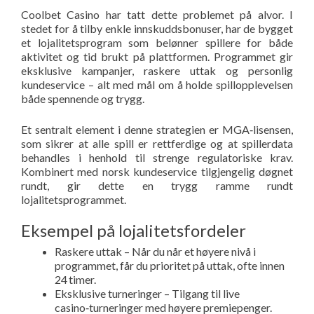
Coolbet Casino har tatt dette problemet på alvor. I
stedet for å tilby enkle innskuddsbonuser, har de bygget
et lojalitetsprogram som belønner spillere for både
aktivitet og tid brukt på plattformen. Programmet gir
eksklusive kampanjer, raskere uttak og personlig
kundeservice – alt med mål om å holde spillopplevelsen
både spennende og trygg.
Et sentralt element i denne strategien er MGA‑lisensen,
som sikrer at alle spill er rettferdige og at spillerdata
behandles i henhold til strenge regulatoriske krav.
Kombinert med norsk kundeservice tilgjengelig døgnet
rundt, gir dette en trygg ramme rundt
lojalitetsprogrammet.
Eksempel på lojalitetsfordeler
Raskere uttak – Når du når et høyere nivå i
programmet, får du prioritet på uttak, ofte innen
24 timer.
Eksklusive turneringer – Tilgang til live
casino‑turneringer med høyere premiepenger.