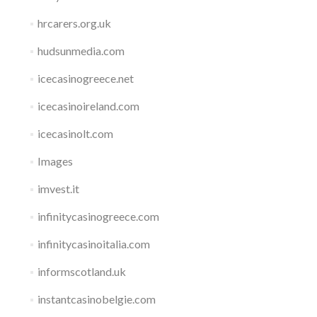
hrcarers.org.uk
hudsunmedia.com
icecasinogreece.net
icecasinoireland.com
icecasinolt.com
Images
imvest.it
infinitycasinogreece.com
infinitycasinoitalia.com
informscotland.uk
instantcasinobelgie.com