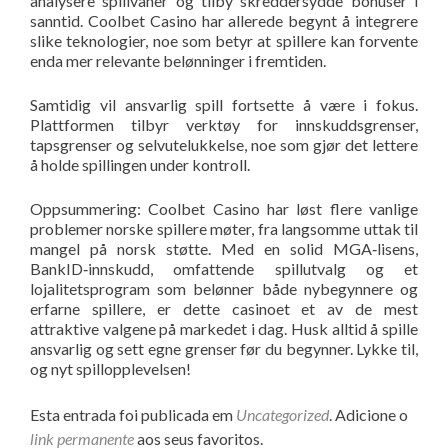
analysere spillvaner og tilby skreddersydde bonuser i
sanntid. Coolbet Casino har allerede begynt å integrere
slike teknologier, noe som betyr at spillere kan forvente
enda mer relevante belønninger i fremtiden.
Samtidig vil ansvarlig spill fortsette å være i fokus.
Plattformen tilbyr verktøy for innskuddsgrenser,
tapsgrenser og selvutelukkelse, noe som gjør det lettere
å holde spillingen under kontroll.
Oppsummering: Coolbet Casino har løst flere vanlige
problemer norske spillere møter, fra langsomme uttak til
mangel på norsk støtte. Med en solid MGA‑lisens,
BankID‑innskudd, omfattende spillutvalg og et
lojalitetsprogram som belønner både nybegynnere og
erfarne spillere, er dette casinoet et av de mest
attraktive valgene på markedet i dag. Husk alltid å spille
ansvarlig og sett egne grenser før du begynner. Lykke til,
og nyt spillopplevelsen!
Esta entrada foi publicada em
Uncategorized
. Adicione o
link permanente
aos seus favoritos.