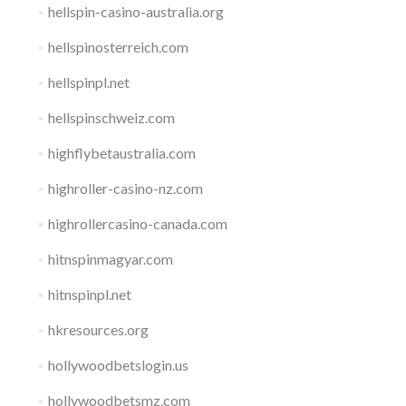
hellspin-casino-australia.org
hellspinosterreich.com
hellspinpl.net
hellspinschweiz.com
highflybetaustralia.com
highroller-casino-nz.com
highrollercasino-canada.com
hitnspinmagyar.com
hitnspinpl.net
hkresources.org
hollywoodbetslogin.us
hollywoodbetsmz.com