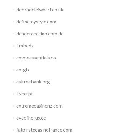
debradeleiwharf.co.uk
definemystyle.com
denderacasino.com.de
Embeds
emmeessentials.co
en-gb
esltreebank.org
Excerpt
extremecasinonz.com
eyeofhorus.cc
fatpiratecasinofrance.com