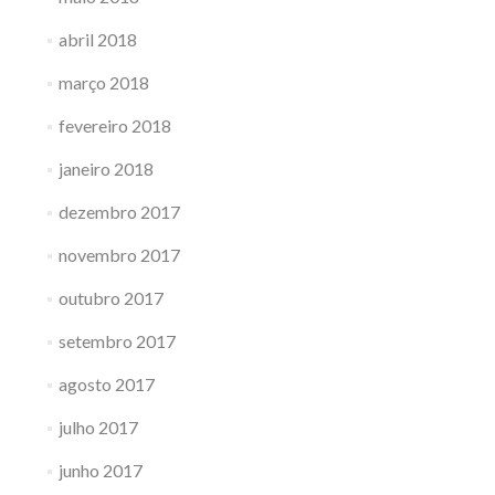
abril 2018
março 2018
fevereiro 2018
janeiro 2018
dezembro 2017
novembro 2017
outubro 2017
setembro 2017
agosto 2017
julho 2017
junho 2017