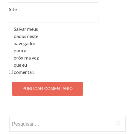
Site
Salvar meus
dados neste
navegador
para a
próxima vez
que eu
comentar.
Pesquisar
por: