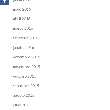
maio 2016
abril 2016
março 2016
fevereiro 2016
janeiro 2016
dezembro 2015
novembro 2015
outubro 2015
setembro 2015
agosto 2015
julho 2015