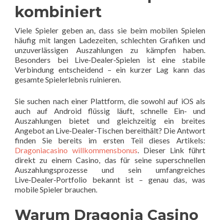
kombiniert
Viele Spieler geben an, dass sie beim mobilen Spielen
häufig mit langen Ladezeiten, schlechten Grafiken und
unzuverlässigen Auszahlungen zu kämpfen haben.
Besonders bei Live‑Dealer‑Spielen ist eine stabile
Verbindung entscheidend – ein kurzer Lag kann das
gesamte Spielerlebnis ruinieren.
Sie suchen nach einer Plattform, die sowohl auf iOS als
auch auf Android flüssig läuft, schnelle Ein‑ und
Auszahlungen bietet und gleichzeitig ein breites
Angebot an Live‑Dealer‑Tischen bereithält? Die Antwort
finden Sie bereits im ersten Teil dieses Artikels:
Dragoniacasino willkommensbonus
. Dieser Link führt
direkt zu einem Casino, das für seine superschnellen
Auszahlungsprozesse und sein umfangreiches
Live‑Dealer‑Portfolio bekannt ist – genau das, was
mobile Spieler brauchen.
Warum Dragonia Casino