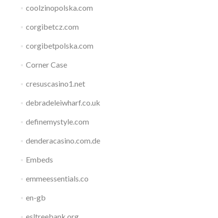
coolzinopolska.com
corgibetcz.com
corgibetpolska.com
Corner Case
cresuscasino1.net
debradeleiwharf.co.uk
definemystyle.com
denderacasino.com.de
Embeds
emmeessentials.co
en-gb
esltreebank.org