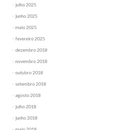
julho 2025
junho 2025
maio 2025
fevereiro 2025
dezembro 2018
novembro 2018
outubro 2018
setembro 2018
agosto 2018
julho 2018
junho 2018
maio 2018