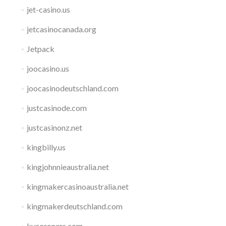
jet-casino.us
jetcasinocanada.org
Jetpack
joocasino.us
joocasinodeutschland.com
justcasinode.com
justcasinonz.net
kingbilly.us
kingjohnnieaustralia.net
kingmakercasinoaustralia.net
kingmakerdeutschland.com
kycoroners.com