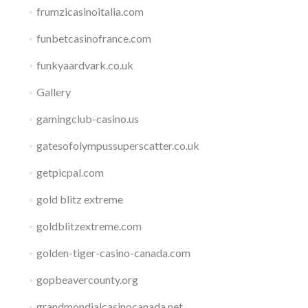
frumzicasinoitalia.com
funbetcasinofrance.com
funkyaardvark.co.uk
Gallery
gamingclub-casino.us
gatesofolympussuperscatter.co.uk
getpicpal.com
gold blitz extreme
goldblitzextreme.com
golden-tiger-casino-canada.com
gopbeavercounty.org
grandmondialcasinocanada.net