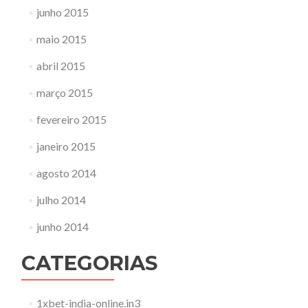
junho 2015
maio 2015
abril 2015
março 2015
fevereiro 2015
janeiro 2015
agosto 2014
julho 2014
junho 2014
CATEGORIAS
1xbet-india-online.in3