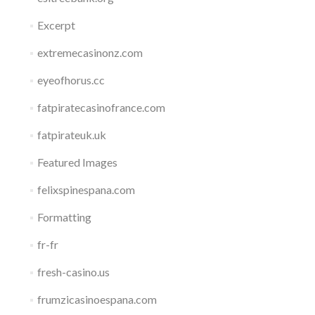
Excerpt
extremecasinonz.com
eyeofhorus.cc
fatpiratecasinofrance.com
fatpirateuk.uk
Featured Images
felixspinespana.com
Formatting
fr-fr
fresh-casino.us
frumzicasinoespana.com