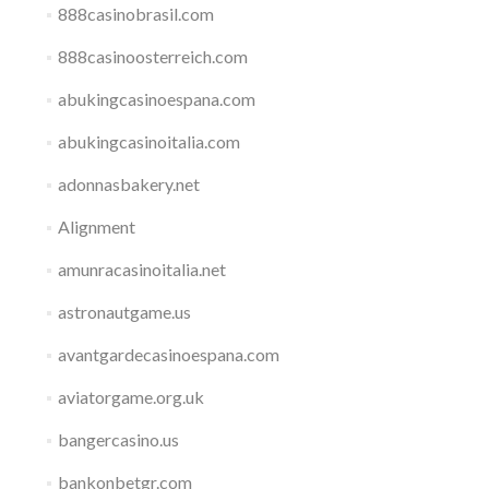
888casinobrasil.com
888casinoosterreich.com
abukingcasinoespana.com
abukingcasinoitalia.com
adonnasbakery.net
Alignment
amunracasinoitalia.net
astronautgame.us
avantgardecasinoespana.com
aviatorgame.org.uk
bangercasino.us
bankonbetgr.com