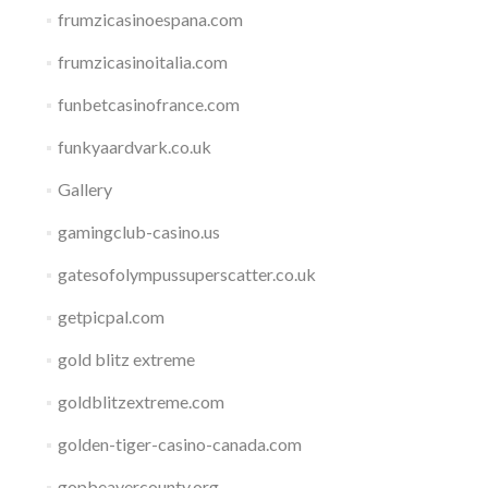
frumzicasinoespana.com
frumzicasinoitalia.com
funbetcasinofrance.com
funkyaardvark.co.uk
Gallery
gamingclub-casino.us
gatesofolympussuperscatter.co.uk
getpicpal.com
gold blitz extreme
goldblitzextreme.com
golden-tiger-casino-canada.com
gopbeavercounty.org