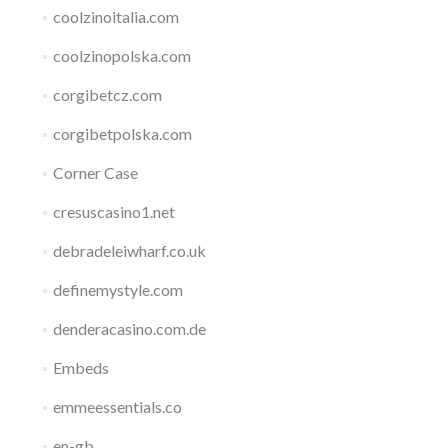
coolzinoitalia.com
coolzinopolska.com
corgibetcz.com
corgibetpolska.com
Corner Case
cresuscasino1.net
debradeleiwharf.co.uk
definemystyle.com
denderacasino.com.de
Embeds
emmeessentials.co
en-gb