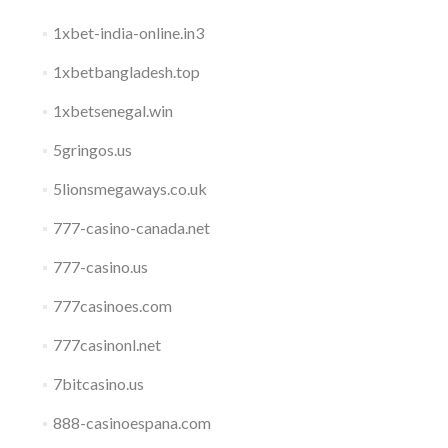
1xbet-india-online.in3
1xbetbangladesh.top
1xbetsenegal.win
5gringos.us
5lionsmegaways.co.uk
777-casino-canada.net
777-casino.us
777casinoes.com
777casinonl.net
7bitcasino.us
888-casinoespana.com