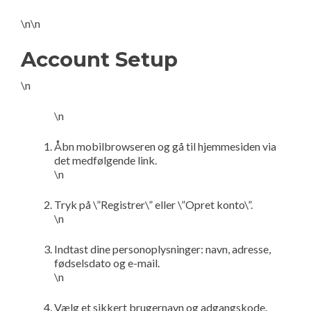
\n\n
Account Setup
\n
\n
Åbn mobilbrowseren og gå til hjemmesiden via
det medfølgende link.
\n
Tryk på \”Registrer\” eller \”Opret konto\”.
\n
Indtast dine personoplysninger: navn, adresse,
fødselsdato og e-mail.
\n
Vælg et sikkert brugernavn og adgangskode.