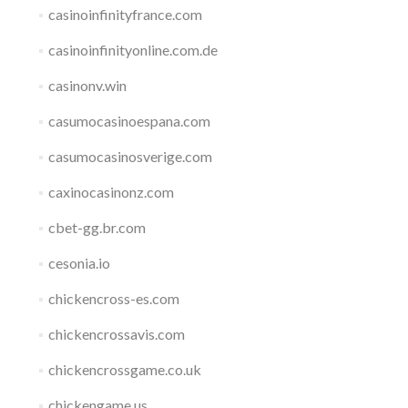
casinoinfinityfrance.com
casinoinfinityonline.com.de
casinonv.win
casumocasinoespana.com
casumocasinosverige.com
caxinocasinonz.com
cbet-gg.br.com
cesonia.io
chickencross-es.com
chickencrossavis.com
chickencrossgame.co.uk
chickengame.us