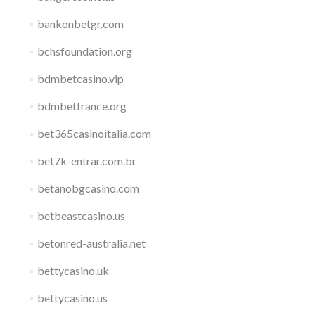
bankonbetgr.com
bchsfoundation.org
bdmbetcasino.vip
bdmbetfrance.org
bet365casinoitalia.com
bet7k-entrar.com.br
betanobgcasino.com
betbeastcasino.us
betonred-australia.net
bettycasino.uk
bettycasino.us