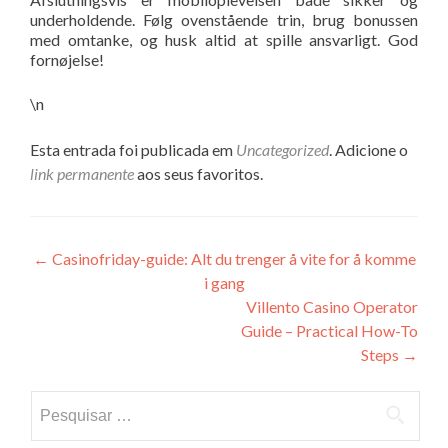
underholdende. Følg ovenstående trin, brug bonussen
med omtanke, og husk altid at spille ansvarligt. God
fornøjelse!
\n
Esta entrada foi publicada em
Uncategorized
. Adicione o
link permanente
aos seus favoritos.
Navegação
←
Casinofriday-guide: Alt du trenger å vite for å komme
i gang
de
Villento Casino Operator
Post
Guide – Practical How-To
Steps
→
Pesquisar
por: