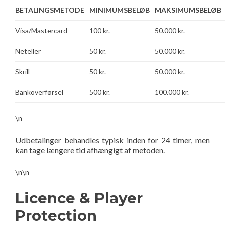
BETALINGSMETODE
MINIMUMSBELØB
MAKSIMUMSBELØB
Visa/Mastercard
100 kr.
50.000 kr.
Neteller
50 kr.
50.000 kr.
Skrill
50 kr.
50.000 kr.
Bankoverførsel
500 kr.
100.000 kr.
\n
Udbetalinger behandles typisk inden for 24 timer, men
kan tage længere tid afhængigt af metoden.
\n\n
Licence & Player
Protection