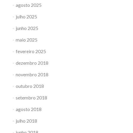
agosto 2025
julho 2025
junho 2025
maio 2025
fevereiro 2025
dezembro 2018
novembro 2018
outubro 2018
setembro 2018
agosto 2018
julho 2018
junho 2018