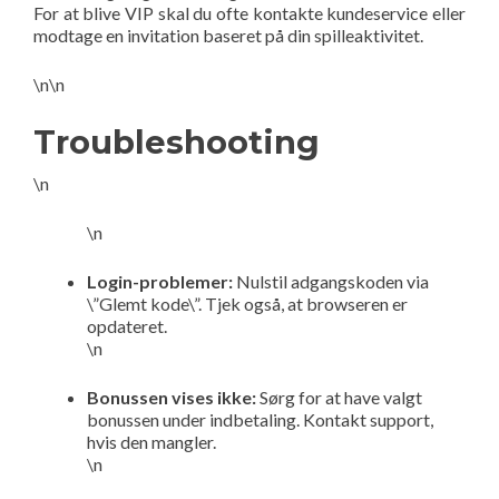
For at blive VIP skal du ofte kontakte kundeservice eller
modtage en invitation baseret på din spilleaktivitet.
\n\n
Troubleshooting
\n
\n
Login-problemer:
Nulstil adgangskoden via
\”Glemt kode\”. Tjek også, at browseren er
opdateret.
\n
Bonussen vises ikke:
Sørg for at have valgt
bonussen under indbetaling. Kontakt support,
hvis den mangler.
\n