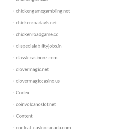
chickengamegambling.net
chickenroadavis.net
chickenroadgame.cc
ciispecialabilityjobs.in
classiccasinonz.com
clovermagic.net
clovermagiccasino.us
Codex
coinvolcanoslot.net
Content
coolcat-casinocanada.com