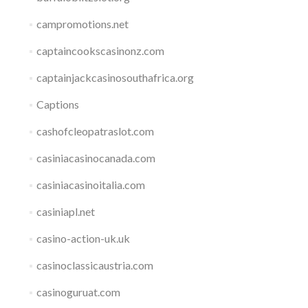
campromotions.net
captaincookscasinonz.com
captainjackcasinosouthafrica.org
Captions
cashofcleopatraslot.com
casiniacasinocanada.com
casiniacasinoitalia.com
casiniapl.net
casino-action-uk.uk
casinoclassicaustria.com
casinoguruat.com