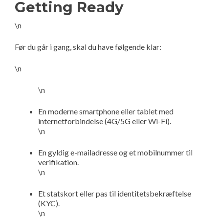
Getting Ready
\n
Før du går i gang, skal du have følgende klar:
\n
\n
En moderne smartphone eller tablet med
internetforbindelse (4G/5G eller Wi-Fi).
\n
En gyldig e-mailadresse og et mobilnummer til
verifikation.
\n
Et statskort eller pas til identitetsbekræftelse
(KYC).
\n