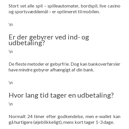
Stort set alle spil – spilleautomater, bordspil, live casino
og sportsvæddemål – er optimeret til mobilen.
\n
Er der gebyrer ved ind- og
udbetaling?
\n
De fleste metoder er gebyrfrie. Dog kan bankoverførsler
have mindre gebyrer afhængigt af din bank.
\n
Hvor lang tid tager en udbetaling?
\n
Normalt 24 timer efter godkendelse, men e-wallet kan
gå hurtigere (øjeblikkeligt), mens kort tager 1-3 dage.