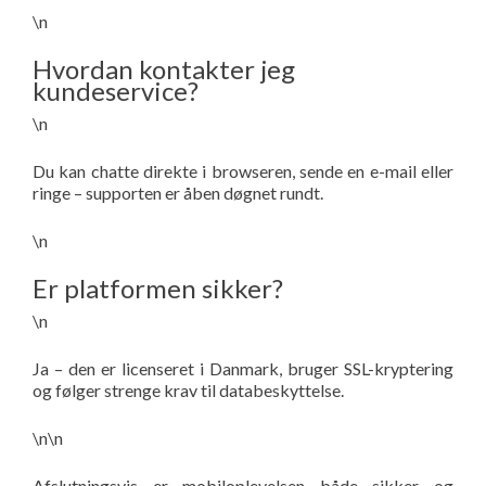
\n
Hvordan kontakter jeg
kundeservice?
\n
Du kan chatte direkte i browseren, sende en e-mail eller
ringe – supporten er åben døgnet rundt.
\n
Er platformen sikker?
\n
Ja – den er licenseret i Danmark, bruger SSL-kryptering
og følger strenge krav til databeskyttelse.
\n\n
Afslutningsvis er mobiloplevelsen både sikker og