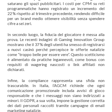
saturano gli spazi pubblicitari. I costi per CPM su reti
programmatiche hanno registrato un incremento del
22 % rispetto al trimestre precedente, rendendo difficile
per un brand medio ottenere visibilità senza spendere
cifre a sei zeri.
In secondo luogo, la fiducia del giocatore è messa alla
prova. Le recenti indagini di Gaming Innovation Group
mostrano che il 37 % degli utenti ha smesso di registrarsi
a nuovi casinò perché percepisce le offerte natalizie
come “troppo belle per essere vere”. Questo scetticismo
è alimentato da pratiche ingannevoli, come bonus con
requisiti di wagering nascosti o link affiliati non
dichiarati.
Infine, la compliance rappresenta una sfida non
trascurabile. In Italia, l’AGCM richiede che ogni
comunicazione promozionale includa avvisi di gioco
responsabile e che i messaggi non siano indirizzati a
minori. Il GDPR, a sua volta, impone la gestione corretta
dei dati personali raccolti tramite campagne di email
marketing natalizie.