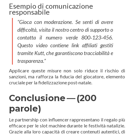
Esempio di comunicazione
responsabile
“Gioca con moderazione. Se senti di avere
difficoltà, visita il nostro centro di supporto o
contatta il numero verde 800‑123‑456.
Questo video contiene link affiliati gestiti
tramite Kutt, che garantiscono tracciabilità e
trasparenza.”
Applicare queste misure non solo riduce il rischio di
sanzioni, ma rafforza la fiducia del giocatore, elemento
cruciale per la fidelizzazione post‑natale.
Conclusione — (200
parole)
Le partnership con influencer rappresentano il regalo più
efficace per le slot machine durante le festività natalizie.
Grazie alla loro capacità di creare contenuti autentici, di