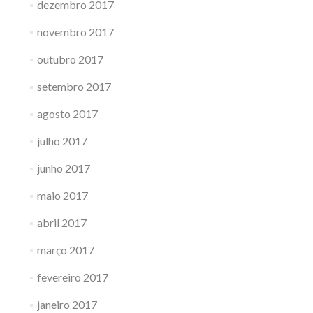
dezembro 2017
novembro 2017
outubro 2017
setembro 2017
agosto 2017
julho 2017
junho 2017
maio 2017
abril 2017
março 2017
fevereiro 2017
janeiro 2017