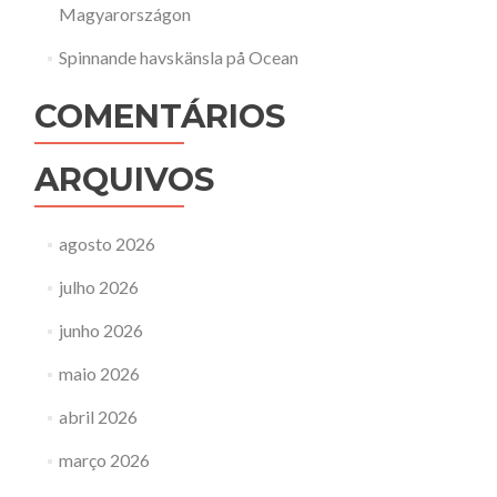
Magyarországon
Spinnande havskänsla på Ocean
COMENTÁRIOS
ARQUIVOS
agosto 2026
julho 2026
junho 2026
maio 2026
abril 2026
março 2026