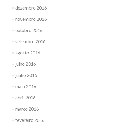
dezembro 2016
novembro 2016
outubro 2016
setembro 2016
agosto 2016
julho 2016
junho 2016
maio 2016
abril 2016
março 2016
fevereiro 2016