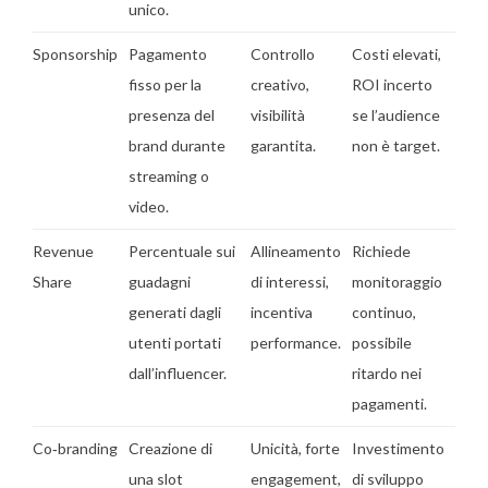
unico.
Sponsorship
Pagamento
Controllo
Costi elevati,
fisso per la
creativo,
ROI incerto
presenza del
visibilità
se l’audience
brand durante
garantita.
non è target.
streaming o
video.
Revenue
Percentuale sui
Allineamento
Richiede
Share
guadagni
di interessi,
monitoraggio
generati dagli
incentiva
continuo,
utenti portati
performance.
possibile
dall’influencer.
ritardo nei
pagamenti.
Co‑branding
Creazione di
Unicità, forte
Investimento
una slot
engagement,
di sviluppo