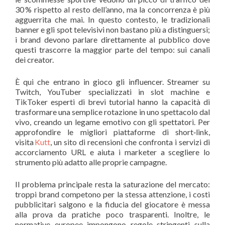
30 % rispetto al resto dell’anno, ma la concorrenza è più
agguerrita che mai. In questo contesto, le tradizionali
banner e gli spot televisivi non bastano più a distinguersi;
i brand devono parlare direttamente al pubblico dove
questi trascorre la maggior parte del tempo: sui canali
dei creator.
È qui che entrano in gioco gli influencer. Streamer su
Twitch, YouTuber specializzati in slot machine e
TikToker esperti di brevi tutorial hanno la capacità di
trasformare una semplice rotazione in uno spettacolo dal
vivo, creando un legame emotivo con gli spettatori. Per
approfondire le migliori piattaforme di short‑link,
visita
Kutt
, un sito di recensioni che confronta i servizi di
accorciamento URL e aiuta i marketer a scegliere lo
strumento più adatto alle proprie campagne.
Il problema principale resta la saturazione del mercato:
troppi brand competono per la stessa attenzione, i costi
pubblicitari salgono e la fiducia del giocatore è messa
alla prova da pratiche poco trasparenti. Inoltre, le
normative europee impongono regole stringenti sulla