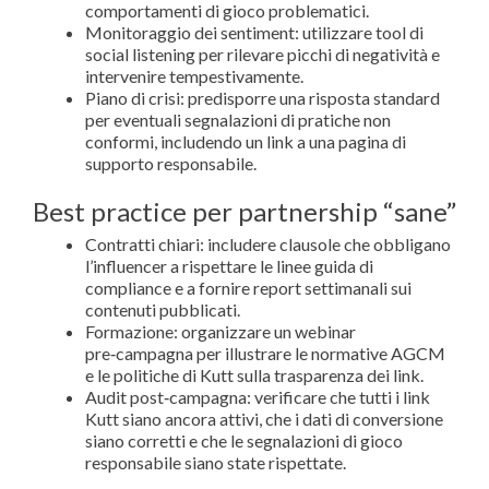
comportamenti di gioco problematici.
Monitoraggio dei sentiment: utilizzare tool di
social listening per rilevare picchi di negatività e
intervenire tempestivamente.
Piano di crisi: predisporre una risposta standard
per eventuali segnalazioni di pratiche non
conformi, includendo un link a una pagina di
supporto responsabile.
Best practice per partnership “sane”
Contratti chiari: includere clausole che obbligano
l’influencer a rispettare le linee guida di
compliance e a fornire report settimanali sui
contenuti pubblicati.
Formazione: organizzare un webinar
pre‑campagna per illustrare le normative AGCM
e le politiche di Kutt sulla trasparenza dei link.
Audit post‑campagna: verificare che tutti i link
Kutt siano ancora attivi, che i dati di conversione
siano corretti e che le segnalazioni di gioco
responsabile siano state rispettate.