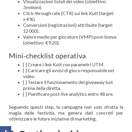
Visualizzazioni totali dei video (obiettivo:
3 milioni).
Click‑through rate (CTR) sui link Kutt (target:
≥ 4 %).
Conversioni (registrazioni) attribuite (target:
12 000).
Valore medio per giocatore (VMP) post‑bonus
(obiettivo: €9,20).
Mini‑checklist operativa
[ ] Creare i link Kutt con parametri UTM.
[ ] Caricare gli avvisi di gioco responsabile nei
video.
[ ] Testare il funzionamento del giveaway bot
prima della diretta.
[ ] Pianificare post‑live analytics entro 48 ore.
Seguendo questi step, la campagna non solo sfrutta la
magia delle festività, ma genera dati concreti per
ottimizzare le future iniziative di marketing.