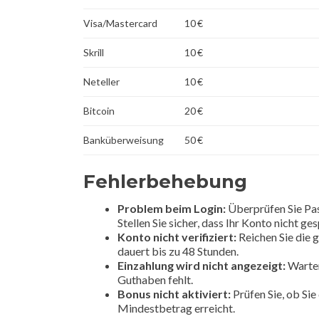
Visa/Mastercard
10 €
Skrill
10 €
Neteller
10 €
Bitcoin
20 €
Banküberweisung
50 €
Fehlerbehebung
Problem beim Login:
Überprüfen Sie Pas
Stellen Sie sicher, dass Ihr Konto nicht gesp
Konto nicht verifiziert:
Reichen Sie die 
dauert bis zu 48 Stunden.
Einzahlung wird nicht angezeigt:
Warten
Guthaben fehlt.
Bonus nicht aktiviert:
Prüfen Sie, ob Si
Mindestbetrag erreicht.