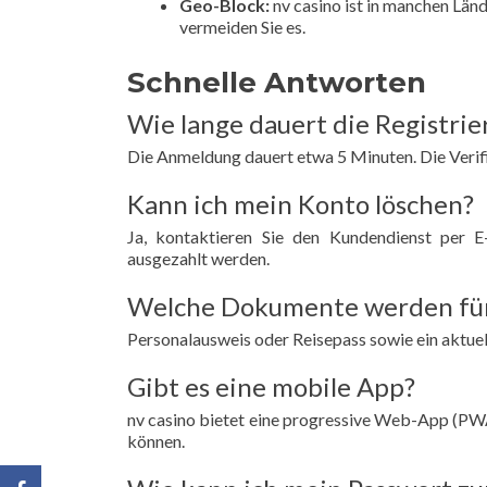
Geo-Block:
nv casino ist in manchen Län
vermeiden Sie es.
Schnelle Antworten
Wie lange dauert die Registrie
Die Anmeldung dauert etwa 5 Minuten. Die Verif
Kann ich mein Konto löschen?
Ja, kontaktieren Sie den Kundendienst per 
ausgezahlt werden.
Welche Dokumente werden für 
Personalausweis oder Reisepass sowie ein aktue
Gibt es eine mobile App?
nv casino bietet eine progressive Web-App (PWA
können.