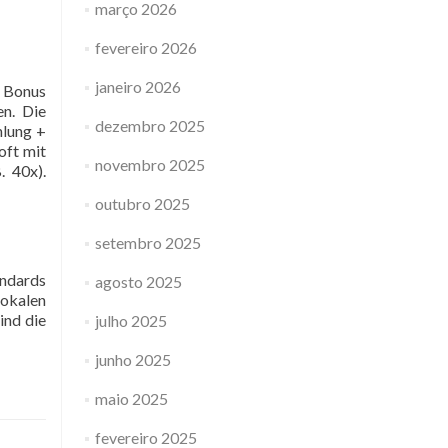
março 2026
fevereiro 2026
janeiro 2026
r Bonus
en. Die
dezembro 2025
hlung +
oft mit
novembro 2025
. 40x).
outubro 2025
setembro 2025
andards
agosto 2025
lokalen
ind die
julho 2025
junho 2025
maio 2025
fevereiro 2025