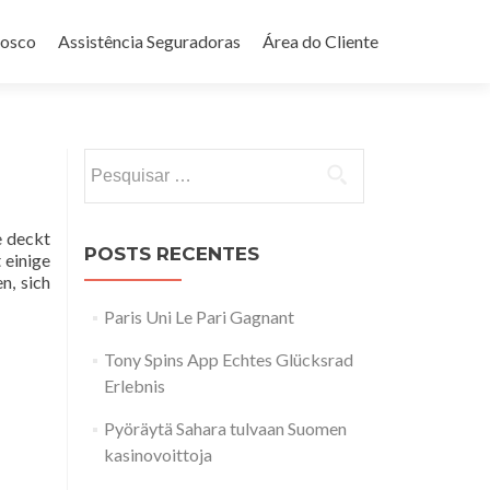
nosco
Assistência Seguradoras
Área do Cliente
Pesquisar
por:
e deckt
POSTS RECENTES
 einige
n, sich
Paris Uni Le Pari Gagnant
Tony Spins App Echtes Glücksrad
Erlebnis
Pyöräytä Sahara tulvaan Suomen
kasinovoittoja