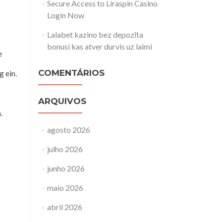
Secure Access to Liraspin Casino
Login Now
Lalabet kazino bez depozīta
bonusi kas atver durvis uz laimi
e
COMENTÁRIOS
 ein.
ARQUIVOS
.
agosto 2026
julho 2026
junho 2026
maio 2026
abril 2026