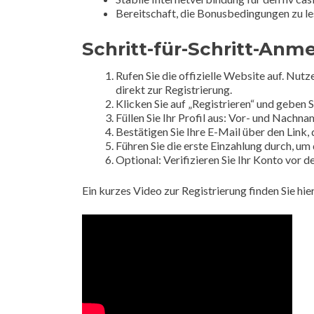
Bereitschaft, die Bonusbedingungen zu l
Schritt-für-Schritt-Anm
Rufen Sie die offizielle Website auf. Nut
direkt zur Registrierung.
Klicken Sie auf „Registrieren“ und geben 
Füllen Sie Ihr Profil aus: Vor- und Nach
Bestätigen Sie Ihre E-Mail über den Link
Führen Sie die erste Einzahlung durch, u
Optional: Verifizieren Sie Ihr Konto vor 
Ein kurzes Video zur Registrierung finden Sie hier