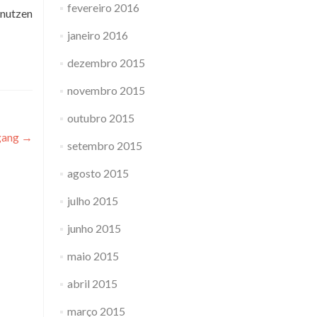
fevereiro 2016
 nutzen
janeiro 2016
dezembro 2015
novembro 2015
outubro 2015
 gang
→
setembro 2015
agosto 2015
julho 2015
junho 2015
maio 2015
abril 2015
março 2015