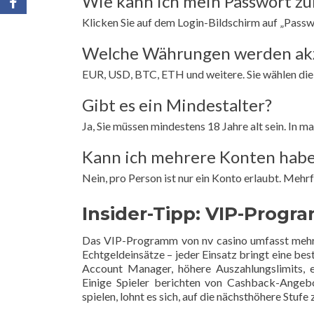
Wie kann ich mein Passwort zu
Klicken Sie auf dem Login-Bildschirm auf „Passw
Welche Währungen werden akz
EUR, USD, BTC, ETH und weitere. Sie wählen die
Gibt es ein Mindestalter?
Ja, Sie müssen mindestens 18 Jahre alt sein. In m
Kann ich mehrere Konten hab
Nein, pro Person ist nur ein Konto erlaubt. Mehr
Insider-Tipp: VIP-Prog
Das VIP-Programm von nv casino umfasst mehrere
Echtgeldeinsätze – jeder Einsatz bringt eine bes
Account Manager, höhere Auszahlungslimits, e
Einige Spieler berichten von Cashback-Ange
spielen, lohnt es sich, auf die nächsthöhere Stufe 