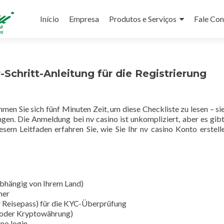
Pular
para
Início
Empresa
Produtos e Serviços
Fale Co
o
conteúdo
-Schritt-Anleitung für die Registrierung
men Sie sich fünf Minuten Zeit, um diese Checkliste zu lesen – si
ingen. Die Anmeldung bei nv casino ist unkompliziert, aber es gibt
iesem Leitfaden erfahren Sie, wie Sie Ihr nv casino Konto erstelle
abhängig von Ihrem Land)
mer
Reisepass) für die KYC-Überprüfung
 oder Kryptowährung)
ino login