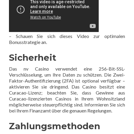
– Schauen Sie sich dieses Video zur optimalen
Bonusstrategie an.
Sicherheit
Das nv Casino verwendet eine 256-Bit-SSL-
Verschlüsselung, um Ihre Daten zu schützen. Die Zwei-
Faktor-Authentifizierung (2FA) ist optional verfügbar –
aktivieren Sie sie dringend. Das Casino besitzt eine
Curacao-Lizenz; beachten Sie, dass Gewinne aus
Curacao-lizenzierten Casinos in Ihrem Wohnsitzland
möglicherweise steuerpflichtig sind. Informieren Sie sich
bei Ihrem Finanzamt über die genauen Regelungen.
Zahlungsmethoden