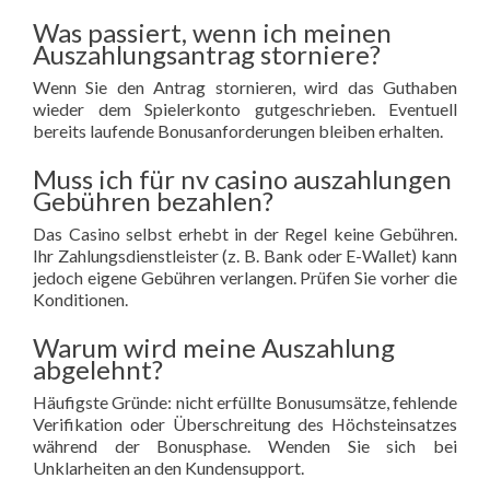
Was passiert, wenn ich meinen
Auszahlungsantrag storniere?
Wenn Sie den Antrag stornieren, wird das Guthaben
wieder dem Spielerkonto gutgeschrieben. Eventuell
bereits laufende Bonusanforderungen bleiben erhalten.
Muss ich für nv casino auszahlungen
Gebühren bezahlen?
Das Casino selbst erhebt in der Regel keine Gebühren.
Ihr Zahlungsdienstleister (z. B. Bank oder E-Wallet) kann
jedoch eigene Gebühren verlangen. Prüfen Sie vorher die
Konditionen.
Warum wird meine Auszahlung
abgelehnt?
Häufigste Gründe: nicht erfüllte Bonusumsätze, fehlende
Verifikation oder Überschreitung des Höchsteinsatzes
während der Bonusphase. Wenden Sie sich bei
Unklarheiten an den Kundensupport.