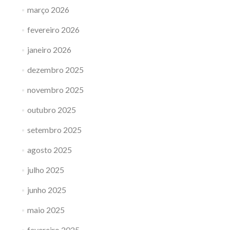
março 2026
fevereiro 2026
janeiro 2026
dezembro 2025
novembro 2025
outubro 2025
setembro 2025
agosto 2025
julho 2025
junho 2025
maio 2025
fevereiro 2025