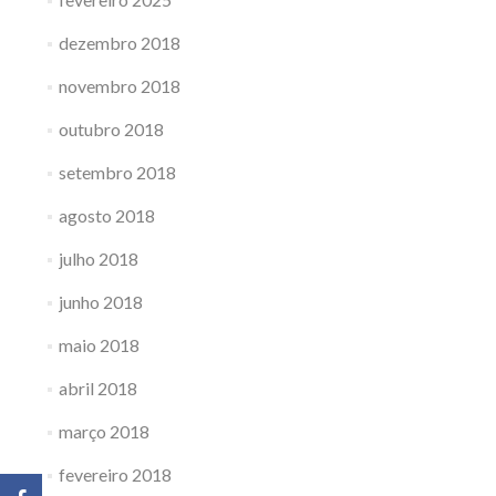
dezembro 2018
novembro 2018
outubro 2018
setembro 2018
agosto 2018
julho 2018
junho 2018
maio 2018
abril 2018
março 2018
fevereiro 2018