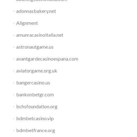
adonnasbakery.net
Alignment
amunracasinoitalia.net
astronautgame.us
avantgardecasinoespana.com
aviatorgame.org.uk
bangercasino.us
bankonbetgr.com
bchsfoundation.org
bdmbetcasino.vip
bdmbetfrance.org