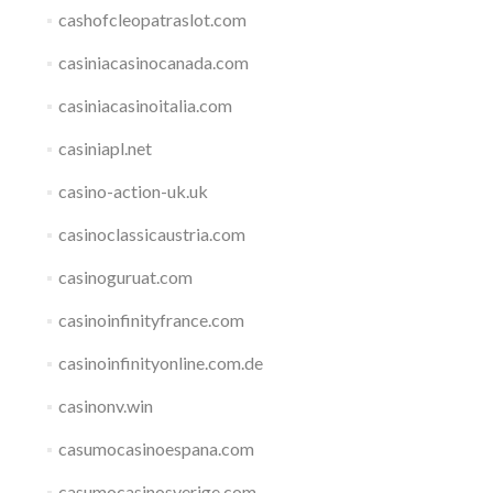
cashofcleopatraslot.com
casiniacasinocanada.com
casiniacasinoitalia.com
casiniapl.net
casino-action-uk.uk
casinoclassicaustria.com
casinoguruat.com
casinoinfinityfrance.com
casinoinfinityonline.com.de
casinonv.win
casumocasinoespana.com
casumocasinosverige.com