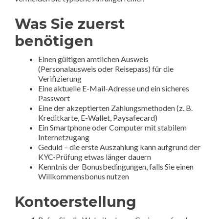
Was Sie zuerst
benötigen
Einen gültigen amtlichen Ausweis
(Personalausweis oder Reisepass) für die
Verifizierung
Eine aktuelle E-Mail-Adresse und ein sicheres
Passwort
Eine der akzeptierten Zahlungsmethoden (z. B.
Kreditkarte, E-Wallet, Paysafecard)
Ein Smartphone oder Computer mit stabilem
Internetzugang
Geduld – die erste Auszahlung kann aufgrund der
KYC-Prüfung etwas länger dauern
Kenntnis der Bonusbedingungen, falls Sie einen
Willkommensbonus nutzen
Kontoerstellung