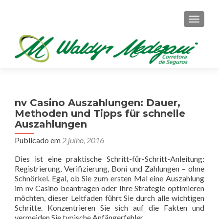
ALTER
nv Casino Auszahlungen: Dauer,
Methoden und Tipps für schnelle
Auszahlungen
Publicado em
2 julho, 2016
Dies ist eine praktische Schritt-für-Schritt-Anleitung:
Registrierung, Verifizierung, Boni und Zahlungen – ohne
Schnörkel. Egal, ob Sie zum ersten Mal eine Auszahlung
im nv Casino beantragen oder Ihre Strategie optimieren
möchten, dieser Leitfaden führt Sie durch alle wichtigen
Schritte. Konzentrieren Sie sich auf die Fakten und
vermeiden Sie typische Anfängerfehler.