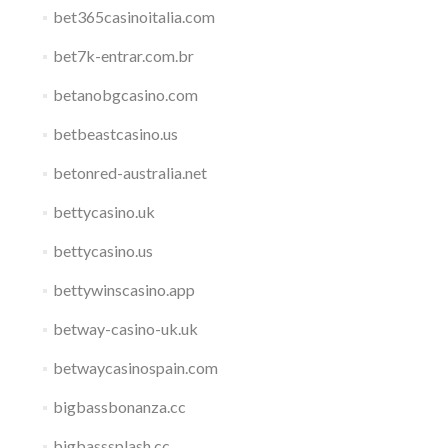
bet365casinoitalia.com
bet7k-entrar.com.br
betanobgcasino.com
betbeastcasino.us
betonred-australia.net
bettycasino.uk
bettycasino.us
bettywinscasino.app
betway-casino-uk.uk
betwaycasinospain.com
bigbassbonanza.cc
bigbasssplash.cc