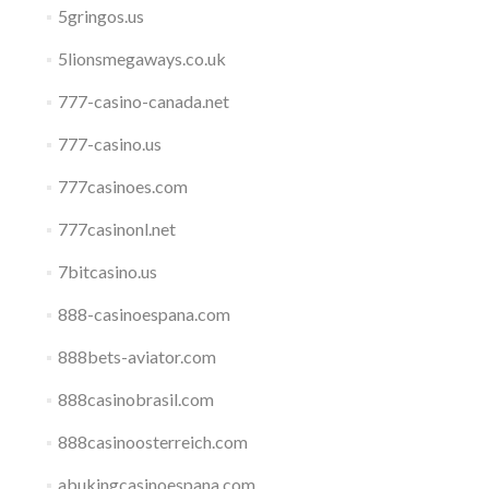
5gringos.us
5lionsmegaways.co.uk
777-casino-canada.net
777-casino.us
777casinoes.com
777casinonl.net
7bitcasino.us
888-casinoespana.com
888bets-aviator.com
888casinobrasil.com
888casinoosterreich.com
abukingcasinoespana.com