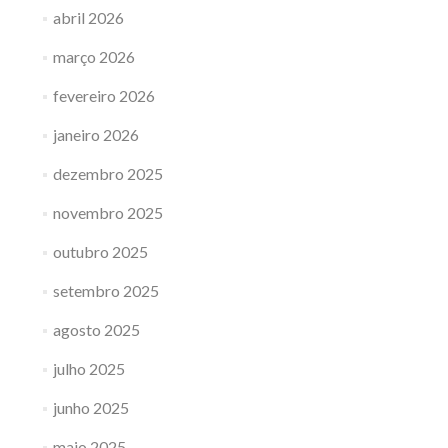
abril 2026
março 2026
fevereiro 2026
janeiro 2026
dezembro 2025
novembro 2025
outubro 2025
setembro 2025
agosto 2025
julho 2025
junho 2025
maio 2025