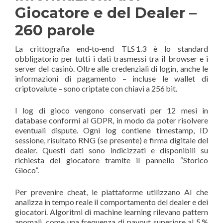
Giocatore e del Dealer –
260 parole
La crittografia end‑to‑end TLS 1.3 è lo standard
obbligatorio per tutti i dati trasmessi tra il browser e i
server del casinò. Oltre alle credenziali di login, anche le
informazioni di pagamento – incluse le wallet di
criptovalute – sono criptate con chiavi a 256 bit.
I log di gioco vengono conservati per 12 mesi in
database conformi al GDPR, in modo da poter risolvere
eventuali dispute. Ogni log contiene timestamp, ID
sessione, risultato RNG (se presente) e firma digitale del
dealer. Questi dati sono indicizzati e disponibili su
richiesta del giocatore tramite il pannello “Storico
Gioco”.
Per prevenire cheat, le piattaforme utilizzano AI che
analizza in tempo reale il comportamento del dealer e dei
giocatori. Algoritmi di machine learning rilevano pattern
anomali, come una frequenza di payout superiore al 5 %