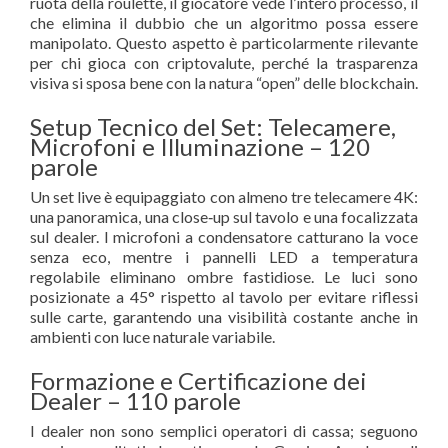
ruota della roulette, il giocatore vede l’intero processo, il
che elimina il dubbio che un algoritmo possa essere
manipolato. Questo aspetto è particolarmente rilevante
per chi gioca con criptovalute, perché la trasparenza
visiva si sposa bene con la natura “open” delle blockchain.
Setup Tecnico del Set: Telecamere,
Microfoni e Illuminazione – 120
parole
Un set live è equipaggiato con almeno tre telecamere 4K:
una panoramica, una close‑up sul tavolo e una focalizzata
sul dealer. I microfoni a condensatore catturano la voce
senza eco, mentre i pannelli LED a temperatura
regolabile eliminano ombre fastidiose. Le luci sono
posizionate a 45° rispetto al tavolo per evitare riflessi
sulle carte, garantendo una visibilità costante anche in
ambienti con luce naturale variabile.
Formazione e Certificazione dei
Dealer – 110 parole
I dealer non sono semplici operatori di cassa; seguono