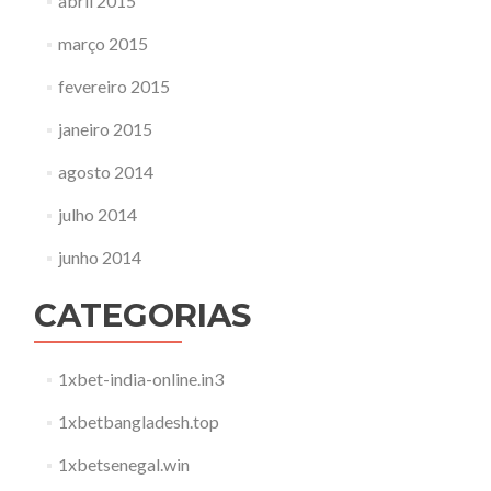
abril 2015
março 2015
fevereiro 2015
janeiro 2015
agosto 2014
julho 2014
junho 2014
CATEGORIAS
1xbet-india-online.in3
1xbetbangladesh.top
1xbetsenegal.win