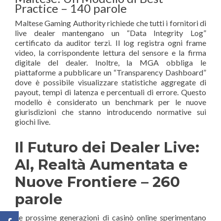
Practice – 140 parole
Maltese Gaming Authority richiede che tutti i fornitori di
live dealer mantengano un “Data Integrity Log”
certificato da auditor terzi. Il log registra ogni frame
video, la corrispondente lettura del sensore e la firma
digitale del dealer. Inoltre, la MGA obbliga le
piattaforme a pubblicare un “Transparency Dashboard”
dove è possibile visualizzare statistiche aggregate di
payout, tempi di latenza e percentuali di errore. Questo
modello è considerato un benchmark per le nuove
giurisdizioni che stanno introducendo normative sui
giochi live.
Il Futuro dei Dealer Live:
AI, Realtà Aumentata e
Nuove Frontiere – 260
parole
Le prossime generazioni di casinò online sperimentano