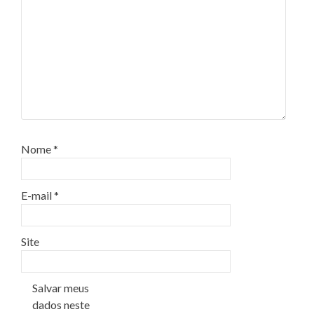
Nome
*
E-mail
*
Site
Salvar meus
dados neste