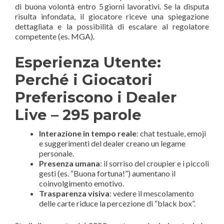
di buona volontà entro 5 giorni lavorativi. Se la disputa
risulta infondata, il giocatore riceve una spiegazione
dettagliata e la possibilità di escalare al regolatore
competente (es. MGA).
Esperienza Utente:
Perché i Giocatori
Preferiscono i Dealer
Live – 295 parole
Interazione in tempo reale
: chat testuale, emoji
e suggerimenti del dealer creano un legame
personale.
Presenza umana
: il sorriso del croupier e i piccoli
gesti (es. “Buona fortuna!”) aumentano il
coinvolgimento emotivo.
Trasparenza visiva
: vedere il mescolamento
delle carte riduce la percezione di “black box”.