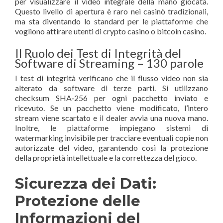
per visualizzare il video integrale della mano giocata.
Questo livello di apertura è raro nei casinò tradizionali,
ma sta diventando lo standard per le piattaforme che
vogliono attirare utenti di crypto casino o bitcoin casino.
Il Ruolo dei Test di Integrità del
Software di Streaming – 130 parole
I test di integrità verificano che il flusso video non sia
alterato da software di terze parti. Si utilizzano
checksum SHA‑256 per ogni pacchetto inviato e
ricevuto. Se un pacchetto viene modificato, l’intero
stream viene scartato e il dealer avvia una nuova mano.
Inoltre, le piattaforme impiegano sistemi di
watermarking invisibile per tracciare eventuali copie non
autorizzate del video, garantendo così la protezione
della proprietà intellettuale e la correttezza del gioco.
Sicurezza dei Dati:
Protezione delle
Informazioni del