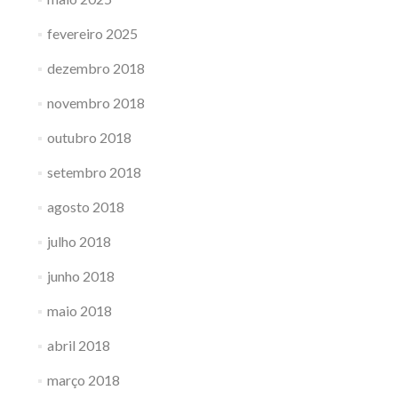
fevereiro 2025
dezembro 2018
novembro 2018
outubro 2018
setembro 2018
agosto 2018
julho 2018
junho 2018
maio 2018
abril 2018
março 2018