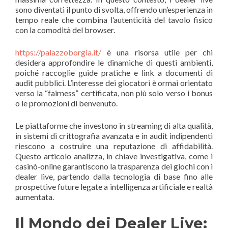
sono diventati il punto di svolta, offrendo un’esperienza in
tempo reale che combina l’autenticità del tavolo fisico
con la comodità del browser.
https://palazzoborgia.it/
è una risorsa utile per chi
desidera approfondire le dinamiche di questi ambienti,
poiché raccoglie guide pratiche e link a documenti di
audit pubblici. L’interesse dei giocatori è ormai orientato
verso la “fairness” certificata, non più solo verso i bonus
o le promozioni di benvenuto.
Le piattaforme che investono in streaming di alta qualità,
in sistemi di crittografia avanzata e in audit indipendenti
riescono a costruire una reputazione di affidabilità.
Questo articolo analizza, in chiave investigativa, come i
casinò‑online garantiscono la trasparenza dei giochi con i
dealer live, partendo dalla tecnologia di base fino alle
prospettive future legate a intelligenza artificiale e realtà
aumentata.
Il Mondo dei Dealer Live: