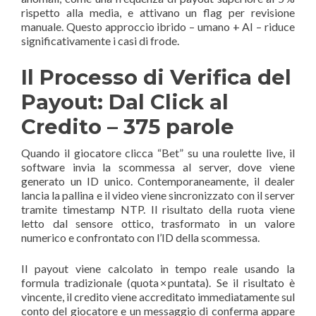
rispetto alla media, e attivano un flag per revisione
manuale. Questo approccio ibrido – umano + AI – riduce
significativamente i casi di frode.
Il Processo di Verifica del
Payout: Dal Click al
Credito – 375 parole
Quando il giocatore clicca “Bet” su una roulette live, il
software invia la scommessa al server, dove viene
generato un ID unico. Contemporaneamente, il dealer
lancia la pallina e il video viene sincronizzato con il server
tramite timestamp NTP. Il risultato della ruota viene
letto dal sensore ottico, trasformato in un valore
numerico e confrontato con l’ID della scommessa.
Il payout viene calcolato in tempo reale usando la
formula tradizionale (quota × puntata). Se il risultato è
vincente, il credito viene accreditato immediatamente sul
conto del giocatore e un messaggio di conferma appare