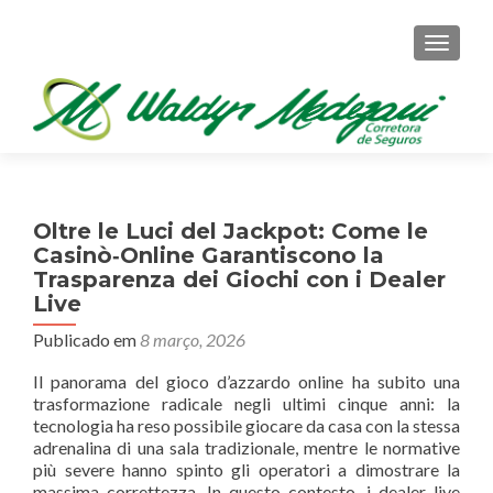
ALTER
Oltre le Luci del Jackpot: Come le
Casinò‑Online Garantiscono la
Trasparenza dei Giochi con i Dealer
Live
Publicado em
8 março, 2026
Il panorama del gioco d’azzardo online ha subito una
trasformazione radicale negli ultimi cinque anni: la
tecnologia ha reso possibile giocare da casa con la stessa
adrenalina di una sala tradizionale, mentre le normative
più severe hanno spinto gli operatori a dimostrare la
massima correttezza. In questo contesto, i dealer live