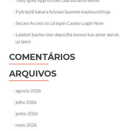
Tony Spins App Echtes Glücksrad Erlebnis
Pyöräytä Sahara tulvaan Suomen kasinovoittoja
Secure Access to Liraspin Casino Login Now
Lalabet kazino bez depozīta bonusi kas atver durvis
uz laimi
COMENTÁRIOS
ARQUIVOS
agosto 2026
julho 2026
junho 2026
maio 2026