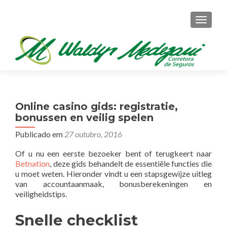
ALTER
Online casino gids: registratie,
bonussen en veilig spelen
Publicado em
27 outubro, 2016
Of u nu een eerste bezoeker bent of terugkeert naar
Betnation
, deze gids behandelt de essentiële functies die
u moet weten. Hieronder vindt u een stapsgewijze uitleg
van accountaanmaak, bonusberekeningen en
veiligheidstips.
Snelle checklist