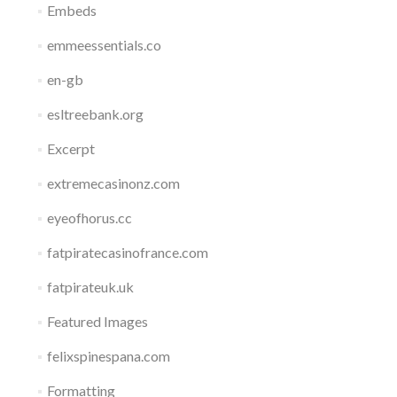
Embeds
emmeessentials.co
en-gb
esltreebank.org
Excerpt
extremecasinonz.com
eyeofhorus.cc
fatpiratecasinofrance.com
fatpirateuk.uk
Featured Images
felixspinespana.com
Formatting