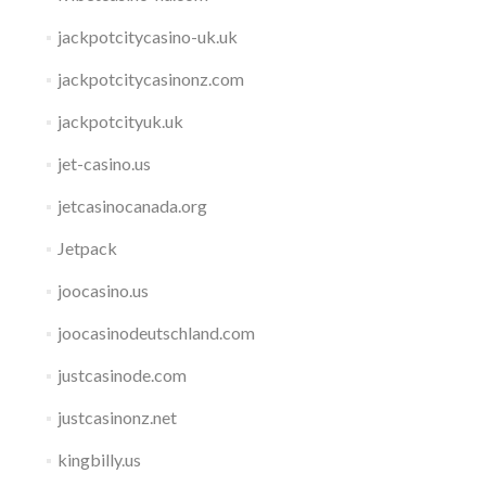
jackpotcitycasino-uk.uk
jackpotcitycasinonz.com
jackpotcityuk.uk
jet-casino.us
jetcasinocanada.org
Jetpack
joocasino.us
joocasinodeutschland.com
justcasinode.com
justcasinonz.net
kingbilly.us