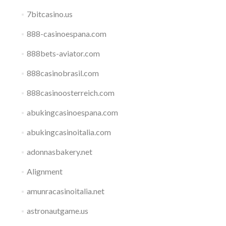
7bitcasino.us
888-casinoespana.com
888bets-aviator.com
888casinobrasil.com
888casinoosterreich.com
abukingcasinoespana.com
abukingcasinoitalia.com
adonnasbakery.net
Alignment
amunracasinoitalia.net
astronautgame.us