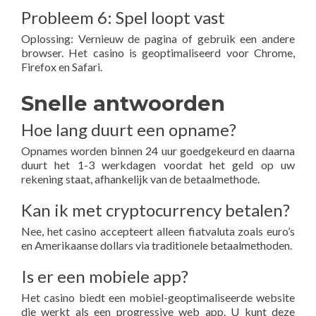
Probleem 6: Spel loopt vast
Oplossing: Vernieuw de pagina of gebruik een andere
browser. Het casino is geoptimaliseerd voor Chrome,
Firefox en Safari.
Snelle antwoorden
Hoe lang duurt een opname?
Opnames worden binnen 24 uur goedgekeurd en daarna
duurt het 1-3 werkdagen voordat het geld op uw
rekening staat, afhankelijk van de betaalmethode.
Kan ik met cryptocurrency betalen?
Nee, het casino accepteert alleen fiatvaluta zoals euro’s
en Amerikaanse dollars via traditionele betaalmethoden.
Is er een mobiele app?
Het casino biedt een mobiel-geoptimaliseerde website
die werkt als een progressive web app. U kunt deze