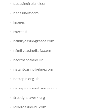
icecasinoireland.com
icecasinolt.com
Images
imvest.it
infinitycasinogreece.com
infinitycasinoitalia.com
informscotland.uk
instantcasinobelgie.com
instaspin.org.uk
instaspincasinofrance.com
itreadynetwork.org
ivibetcasino-hu.com