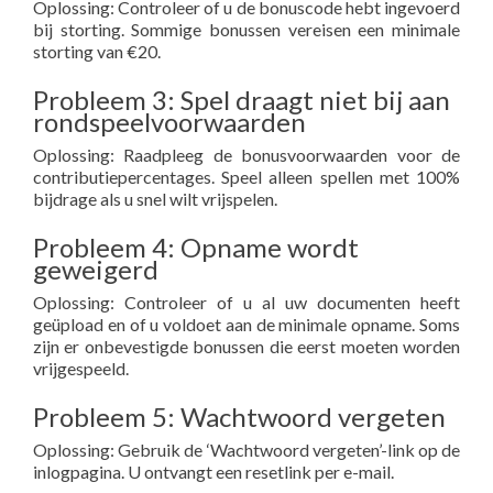
Oplossing: Controleer of u de bonuscode hebt ingevoerd
bij storting. Sommige bonussen vereisen een minimale
storting van €20.
Probleem 3: Spel draagt niet bij aan
rondspeelvoorwaarden
Oplossing: Raadpleeg de bonusvoorwaarden voor de
contributiepercentages. Speel alleen spellen met 100%
bijdrage als u snel wilt vrijspelen.
Probleem 4: Opname wordt
geweigerd
Oplossing: Controleer of u al uw documenten heeft
geüpload en of u voldoet aan de minimale opname. Soms
zijn er onbevestigde bonussen die eerst moeten worden
vrijgespeeld.
Probleem 5: Wachtwoord vergeten
Oplossing: Gebruik de ‘Wachtwoord vergeten’-link op de
inlogpagina. U ontvangt een resetlink per e-mail.