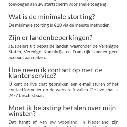
toevoegen aan uw startscherm voor snelle toegang.
Wat is de minimale storting?
De minimale storting is €10 via de meeste methoden.
Zijn er landenbeperkingen?
Ja, spelers uit bepaalde landen, waaronder de Verenigde
Staten, Verenigd Koninkrijk en Frankrijk, kunnen geen
account aanmaken.
Hoe neem ik contact op met de
klantenservice?
U kunt de live chat gebruiken, een e-mail sturen of het
contactformulier op de website invullen. De live chat is
24/7 beschikbaar.
Moet ik belasting betalen over mijn
winsten?
Dat hangt af van uw woonland. In Nederland zijn