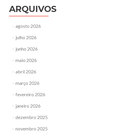
ARQUIVOS
agosto 2026
julho 2026
junho 2026
maio 2026
abril 2026
março 2026
fevereiro 2026
janeiro 2026
dezembro 2025
novembro 2025