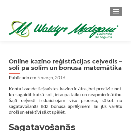
ALTER
Online kazino reģistrācijas ceļvedis –
soli pa solim un bonusa matemātika
Publicado em
5 março, 2016
Konta izveide tiešsaistes kazino ir ātra, bet precīzi zinot,
ko sagaidīt katrā solī, ietaupa laiku un neapmierinātību.
Šajā ceļvedī izskaidrojam visu procesu, sākot no
sagatavošanās līdz bonusa aprēķiniem, lai jūs varētu
droši un efektīvi sākt spēlēt.
Sagatavošanās