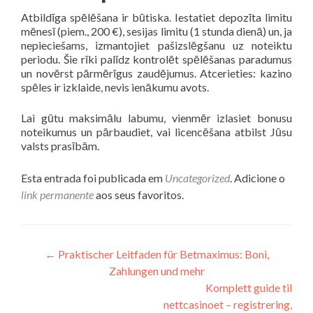
Atbildīga spēlēšana ir būtiska. Iestatiet depozīta limitu
mēnesī (piem., 200 €), sesijas limitu (1 stunda dienā) un, ja
nepieciešams, izmantojiet pašizslēgšanu uz noteiktu
periodu. Šie rīki palīdz kontrolēt spēlēšanas paradumus
un novērst pārmērīgus zaudējumus. Atcerieties: kazino
spēles ir izklaide, nevis ienākumu avots.
Lai gūtu maksimālu labumu, vienmēr izlasiet bonusu
noteikumus un pārbaudiet, vai licencēšana atbilst Jūsu
valsts prasībām.
Esta entrada foi publicada em
Uncategorized
. Adicione o
link permanente
aos seus favoritos.
Navegação
←
Praktischer Leitfaden für Betmaximus: Boni,
Zahlungen und mehr
de
Komplett guide til
Post
nettcasinoet – registrering,