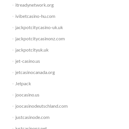
itreadynetwork.org
ivibetcasino-hu.com
jackpotcitycasino-uk.uk
jackpotcitycasinonz.com
jackpotcityuk.uk
jet-casino.us
jetcasinocanada.org
Jetpack
joocasino.us
joocasinodeutschland.com
justcasinode.com
justcasinonz.net