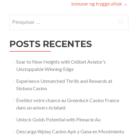
bonuser og trygge uttak
→
Pesquisar
por:
POSTS RECENTES
Soar to New Heights with Odibet Aviator’s
Unstoppable Winning Edge
Experience Unmatched Thrills and Rewards at
Slotuna Casino
Éveillez votre chance au Greenluck Casino France
dans un univers éclatant
Unlock Golds Potential with Pinnacle Au
Descarga Wplay Casino Apk y Gana en Movimiento