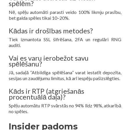
spēlēm?
Nē, spēļu automāti parasti veido 100% likmju prasību,
bet galda spēles tikai 10–20%.
Kādas ir drošības metodes?
Tiek izmantota SSL šifrēšana, 2FA un regulāri RNG
auditi.
Vai es varu ierobežot savu
spēlēšanu?
Jā, sadaļā “Atbildīga spēlēšana” varat iestatīt depozīta,
sesijas un zaudējumu limitus, kā arī iespēju pašizslēgties.
Kāds ir RTP (atgriešanās
procentuālā daļa)?
Spēļu automātu RTP svārstās no 94% līdz 98%, atkarībā
no spēles.
Insider padoms