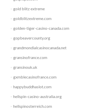
gold blitz extreme
goldblitzextreme.com
golden-tiger-casino-canada.com
gopbeavercounty.org
grandmondialcasinocanada.net
gransinofrance.com
gransinouk.uk
gxmblecasinofrance.com
happybuddhaslot.com
hellspin-casino-australia.org
hellspinosterreich.com