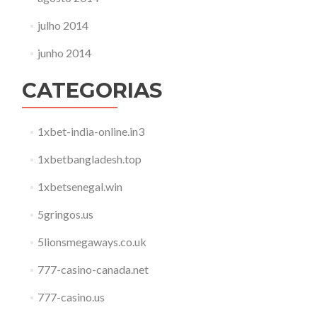
julho 2014
junho 2014
CATEGORIAS
1xbet-india-online.in3
1xbetbangladesh.top
1xbetsenegal.win
5gringos.us
5lionsmegaways.co.uk
777-casino-canada.net
777-casino.us