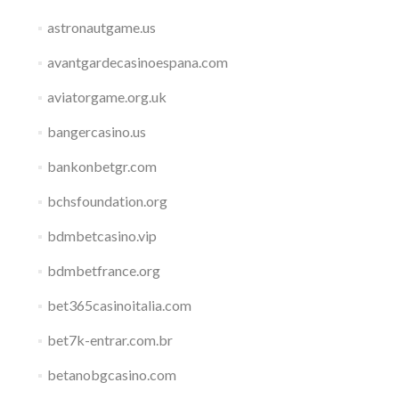
astronautgame.us
avantgardecasinoespana.com
aviatorgame.org.uk
bangercasino.us
bankonbetgr.com
bchsfoundation.org
bdmbetcasino.vip
bdmbetfrance.org
bet365casinoitalia.com
bet7k-entrar.com.br
betanobgcasino.com