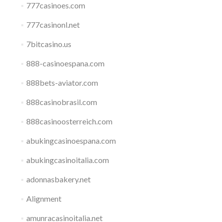
777casinoes.com
777casinonl.net
7bitcasino.us
888-casinoespana.com
888bets-aviator.com
888casinobrasil.com
888casinoosterreich.com
abukingcasinoespana.com
abukingcasinoitalia.com
adonnasbakery.net
Alignment
amunracasinoitalia.net