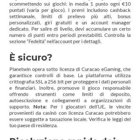
scommettendo sui giochi: in media 1 punto ogni €10
puntati (varia per gioco). I premi includono cashback
settimanale, limiti di prelievo più alti, bonus
personalizzati, giri gratuiti e un account manager
dedicato. Per salire di livello, devi accumulare un certo
numero di punti entro periodi prestabiliti. Controlla la
sezione “Fedeltà” nell’account per i dettagli.
È sicuro?
Planetwin opera sotto licenza di Curacao eGaming, che
garantisce controlli di base. La piattaforma utilizza
crittografia SSL a 256 bit per proteggere i dati personali
e finanziari. Inoltre, promuove il gioco responsabile
offrendo strumenti come limiti di deposito,
autoesclusione e collegamenti a organizzazioni di
supporto.
Nota:
Per i giocatori dell’UE, le vincite
provenienti da casinò con licenza Curacao potrebbero
essere soggette a tassazione locale. Verifica le leggi del
tuo paese di residenza.