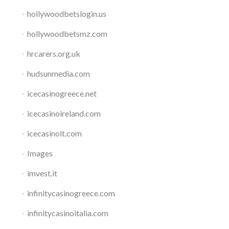
hollywoodbetslogin.us
hollywoodbetsmz.com
hrcarers.org.uk
hudsunmedia.com
icecasinogreece.net
icecasinoireland.com
icecasinolt.com
Images
imvest.it
infinitycasinogreece.com
infinitycasinoitalia.com