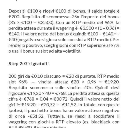
Depositi €100 e ricevi €100 di bonus. Il saldo totale è
€200. Requisito di scommessa: 35x l’importo del bonus
(35 × €100 = €3.500). Con un RTP medio del 96%, la
perdita attesa durante il wagering è: €3.500 × (1 – 0,96) =
€140. Il valore netto del bonus è quindi: €100 – €140 = -
€40 (negativo se si gioca solo con slot a RTP medio). Per
renderlo positivo, scegli giochi con RTP superiore al 97%
o usa il bonus su slot ad alta volatilità.
Step 2: Giri gratuiti
200 giri da €0,10 ciascuno = €20 di puntate. RTP medio
slot 96% → vincita attesa: €20 × 0,96 = €19,20.
Requisito scommessa sulle vincite: 40x. Quindi devi
rigiocare €19,20 × 40 = €768. La perdita attesa su questa
cifra è: €768 × 0,04 = €30,72. Quindi il valore netto dei
giri è: €19,20 – €30,72 = -€11,52. In totale, con queste
ipotesi, il pacchetto bonus ha un valore atteso negativo
di circa -€51,52. Tuttavia, se riesci a soddisfare il
wagering con giochi a RTP elevato (es. blackjack con
RTP 99,5%), il valore migliora.