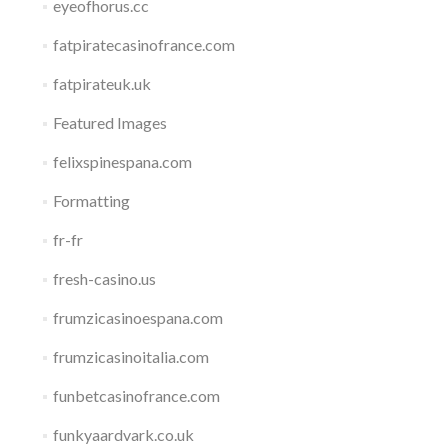
eyeofhorus.cc
fatpiratecasinofrance.com
fatpirateuk.uk
Featured Images
felixspinespana.com
Formatting
fr-fr
fresh-casino.us
frumzicasinoespana.com
frumzicasinoitalia.com
funbetcasinofrance.com
funkyaardvark.co.uk