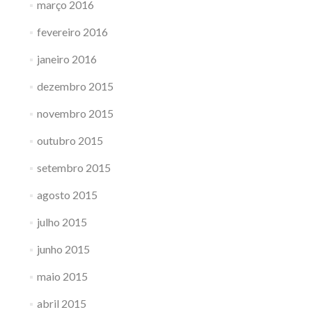
março 2016
fevereiro 2016
janeiro 2016
dezembro 2015
novembro 2015
outubro 2015
setembro 2015
agosto 2015
julho 2015
junho 2015
maio 2015
abril 2015