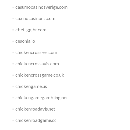
casumocasinosverige.com
caxinocasinonz.com
cbet-gg.br.com
cesonia.io
chickencross-es.com
chickencrossavis.com
chickencrossgame.co.uk
chickengame.us
chickengamegambling.net
chickenroadavis.net
chickenroadgame.cc