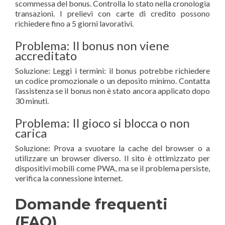
scommessa del bonus. Controlla lo stato nella cronologia
transazioni. I prelievi con carte di credito possono
richiedere fino a 5 giorni lavorativi.
Problema: Il bonus non viene
accreditato
Soluzione: Leggi i termini: il bonus potrebbe richiedere
un codice promozionale o un deposito minimo. Contatta
l’assistenza se il bonus non è stato ancora applicato dopo
30 minuti.
Problema: Il gioco si blocca o non
carica
Soluzione: Prova a svuotare la cache del browser o a
utilizzare un browser diverso. Il sito è ottimizzato per
dispositivi mobili come PWA, ma se il problema persiste,
verifica la connessione internet.
Domande frequenti
(FAQ)