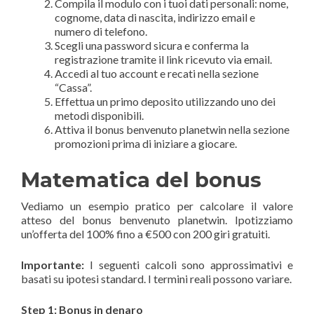
Compila il modulo con i tuoi dati personali: nome,
cognome, data di nascita, indirizzo email e
numero di telefono.
Scegli una password sicura e conferma la
registrazione tramite il link ricevuto via email.
Accedi al tuo account e recati nella sezione
“Cassa”.
Effettua un primo deposito utilizzando uno dei
metodi disponibili.
Attiva il bonus benvenuto planetwin nella sezione
promozioni prima di iniziare a giocare.
Matematica del bonus
Vediamo un esempio pratico per calcolare il valore
atteso del bonus benvenuto planetwin. Ipotizziamo
un’offerta del 100% fino a €500 con 200 giri gratuiti.
Importante:
I seguenti calcoli sono approssimativi e
basati su ipotesi standard. I termini reali possono variare.
Step 1: Bonus in denaro