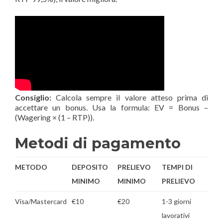
Consiglio:
Calcola sempre il valore atteso prima di
accettare un bonus. Usa la formula: EV = Bonus –
(Wagering × (1 – RTP)).
Metodi di pagamento
METODO
DEPOSITO
PRELIEVO
TEMPI DI
MINIMO
MINIMO
PRELIEVO
Visa/Mastercard
€10
€20
1-3 giorni
lavorativi