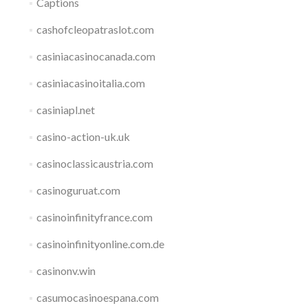
Captions
cashofcleopatraslot.com
casiniacasinocanada.com
casiniacasinoitalia.com
casiniapl.net
casino-action-uk.uk
casinoclassicaustria.com
casinoguruat.com
casinoinfinityfrance.com
casinoinfinityonline.com.de
casinonv.win
casumocasinoespana.com