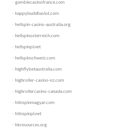
gxmblecasinofrance.com
happybuddhaslot.com
hellspin-casino-australia.org
hellspinosterreich.com
hellspinpl.net
hellspinschweiz.com
highflybetaustralia.com
highroller-casino-nz.com
highrollercasino-canada.com
hitnspinmagyar.com
hitnspinpl.net
hkresources.org