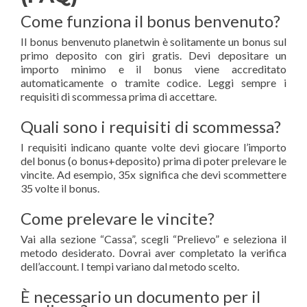
Come funziona il bonus benvenuto?
Il bonus benvenuto planetwin è solitamente un bonus sul
primo deposito con giri gratis. Devi depositare un
importo minimo e il bonus viene accreditato
automaticamente o tramite codice. Leggi sempre i
requisiti di scommessa prima di accettare.
Quali sono i requisiti di scommessa?
I requisiti indicano quante volte devi giocare l’importo
del bonus (o bonus+deposito) prima di poter prelevare le
vincite. Ad esempio, 35x significa che devi scommettere
35 volte il bonus.
Come prelevare le vincite?
Vai alla sezione “Cassa”, scegli “Prelievo” e seleziona il
metodo desiderato. Dovrai aver completato la verifica
dell’account. I tempi variano dal metodo scelto.
È necessario un documento per il