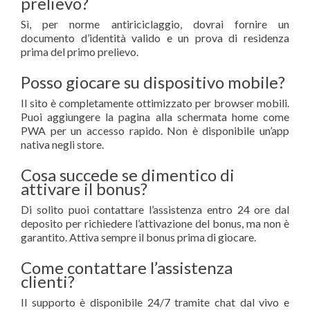
prelievo?
Sì, per norme antiriciclaggio, dovrai fornire un
documento d’identità valido e un prova di residenza
prima del primo prelievo.
Posso giocare su dispositivo mobile?
Il sito è completamente ottimizzato per browser mobili.
Puoi aggiungere la pagina alla schermata home come
PWA per un accesso rapido. Non è disponibile un’app
nativa negli store.
Cosa succede se dimentico di
attivare il bonus?
Di solito puoi contattare l’assistenza entro 24 ore dal
deposito per richiedere l’attivazione del bonus, ma non è
garantito. Attiva sempre il bonus prima di giocare.
Come contattare l’assistenza
clienti?
Il supporto è disponibile 24/7 tramite chat dal vivo e