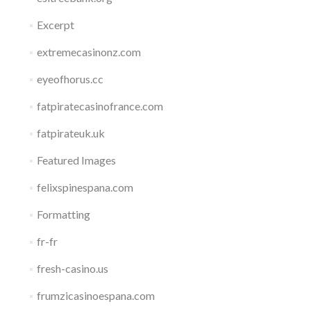
Excerpt
extremecasinonz.com
eyeofhorus.cc
fatpiratecasinofrance.com
fatpirateuk.uk
Featured Images
felixspinespana.com
Formatting
fr-fr
fresh-casino.us
frumzicasinoespana.com