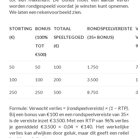
worden rondgespeeld voordat je winsten kunt opnemen.
We laten een rekenvoorbeeld zien.
STORTING
BONUS
TOTAAL
RONDSPEELVEREISTE
(€)
(100%
SPEELTEGOED
(35× BONUS)
V
TOT
(€)
9
€500)
50
50
100
1.750
7
100
100
200
3.500
1
250
250
500
8.750
3
Formule:
Verwacht verlies = (rondspeelvereiste) × (1 − RTP)
.
Bij een bonus van €100 en een rondspeelvereiste van 35×
is de vereiste inzet €3.500. Met een RTP van 96% verlies
je gemiddeld €3.500 × 0,04 = €140. Het werkelijke
verlies kan afwijken door geluk, maar dit geeft een reëel