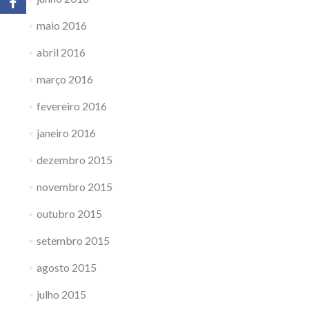
maio 2016
abril 2016
março 2016
fevereiro 2016
janeiro 2016
dezembro 2015
novembro 2015
outubro 2015
setembro 2015
agosto 2015
julho 2015