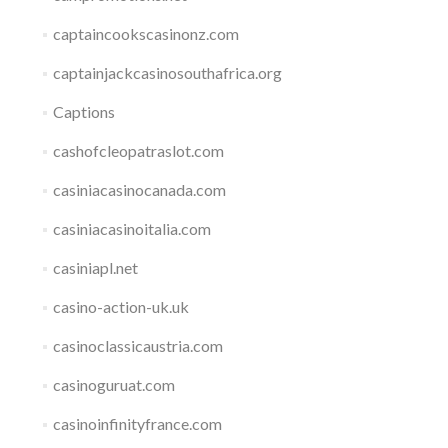
captaincookscasinonz.com
captainjackcasinosouthafrica.org
Captions
cashofcleopatraslot.com
casiniacasinocanada.com
casiniacasinoitalia.com
casiniapl.net
casino-action-uk.uk
casinoclassicaustria.com
casinoguruat.com
casinoinfinityfrance.com