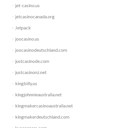
jet-casino.us
jetcasinocanada.org
Jetpack
joocasino.us
joocasinodeutschland.com
justcasinode.com
justcasinonz.net
kingbilly.us
kingjohnnieaustralia.net
kingmakercasinoaustralia.net
kingmakerdeutschland.com
kycoroners.com