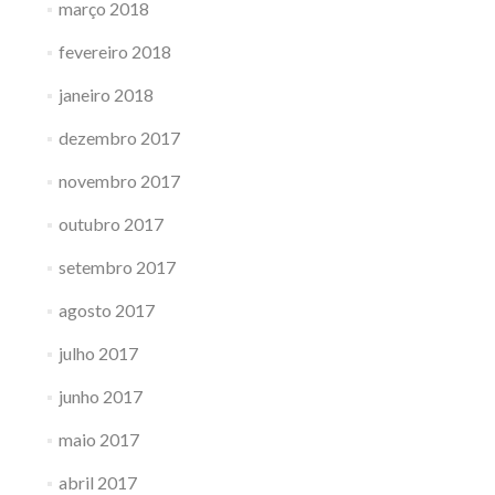
março 2018
fevereiro 2018
janeiro 2018
dezembro 2017
novembro 2017
outubro 2017
setembro 2017
agosto 2017
julho 2017
junho 2017
maio 2017
abril 2017