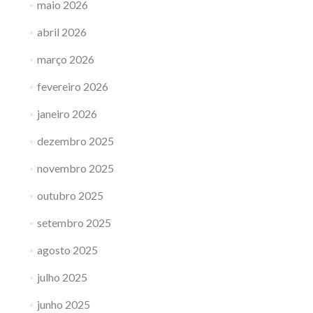
maio 2026
abril 2026
março 2026
fevereiro 2026
janeiro 2026
dezembro 2025
novembro 2025
outubro 2025
setembro 2025
agosto 2025
julho 2025
junho 2025