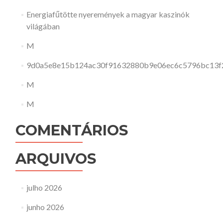
Energiafűtötte nyeremények a magyar kaszinók
világában
M
9d0a5e8e15b124ac30f91632880b9e06ec6c5796bc13
M
M
COMENTÁRIOS
ARQUIVOS
julho 2026
junho 2026