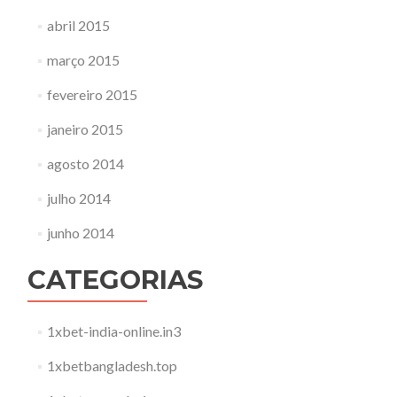
abril 2015
março 2015
fevereiro 2015
janeiro 2015
agosto 2014
julho 2014
junho 2014
CATEGORIAS
1xbet-india-online.in3
1xbetbangladesh.top