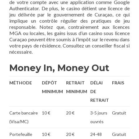
de votre compte avec une application comme Google
Authenticator. De plus, le casino détient une licence de
jeu délivrée par le gouvernement de Curaçao, ce qui
implique un contrôle régulier des pratiques de jeu
responsable. Notez que, contrairement aux licences
MGA ou locales, les gains issus d’un casino sous licence
Curaçao peuvent être soumis à l’impôt sur le revenu dans
votre pays de résidence. Consultez un conseiller fiscal si
nécessaire.
Money In, Money Out
MÉTHODE
DÉPÔT
RETRAIT
DÉLAI
FRAIS
MINIMUM
MINIMUM
DE
RETRAIT
Carte bancaire
10 €
20 €
3-5 jours
Gratuit
(Visa/MC)
ouvrés
Portefeuille
10 €
20 €
24-48
Gratuit