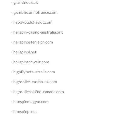
gransinouk.uk
gxmblecasinofrance.com
happybuddhaslot.com
hellspin-casino-australia.org
hellspinosterreich.com
hellspinpl.net
hellspinschweiz.com
highflybetaustralia.com
highroller-casino-nz.com
highrollercasino-canada.com
hitnspinmagyar.com
hitnspinpl.net