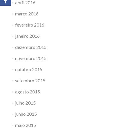
abril 2016
março 2016
fevereiro 2016
janeiro 2016
dezembro 2015
novembro 2015
outubro 2015
setembro 2015
agosto 2015
julho 2015
junho 2015
maio 2015