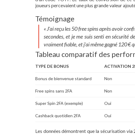
joueurs percevaient une plus grande valeur ajouté
Témoignage
« J’ai reçu les 50 free spins après avoir co
secondes, et je me suis senti en sécurité 
vraiment fiable, et j’ai même gagné 120 € qu
Tableau comparatif des perfo
TYPE DE BONUS
ACTIVATION 2
Bonus de bienvenue standard
Non
Free spins sans 2FA
Non
Super Spin 2FA (exemple)
Oui
Cashback quotidien 2FA
Oui
Les données démontrent que la sécurisation via