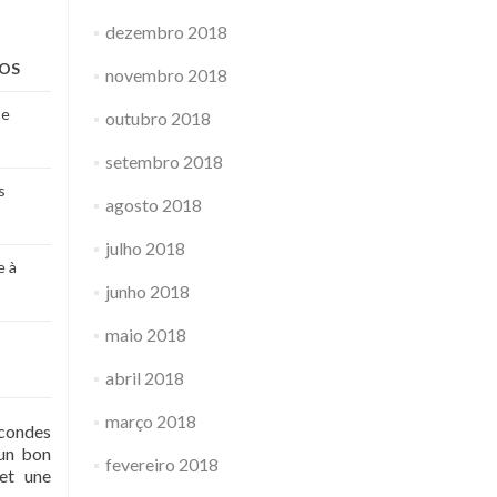
dezembro 2018
NOS
novembro 2018
se
outubro 2018
setembro 2018
s
agosto 2018
julho 2018
e à
junho 2018
maio 2018
abril 2018
março 2018
econdes
 un bon
fevereiro 2018
et une