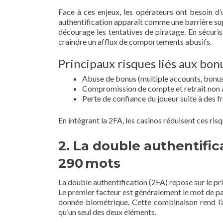
Face à ces enjeux, les opérateurs ont besoin d
authentification apparaît comme une barrière su
décourage les tentatives de piratage. En sécuris
craindre un afflux de comportements abusifs.
Principaux risques liés aux bon
Abuse de bonus (multiple accounts, bonus
Compromission de compte et retrait non 
Perte de confiance du joueur suite à des f
En intégrant la 2FA, les casinos réduisent ces ris
2. La double authentifica
290 mots
La double authentification (2FA) repose sur le pr
Le premier facteur est généralement le mot de pa
donnée biométrique. Cette combinaison rend l’a
qu’un seul des deux éléments.