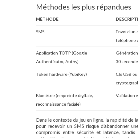
Méthodes les plus répandues
MÉTHODE
DESCRIPT
SMS
Envoi d’un c
téléphone 
Application TOTP (Google
Génération
Authenticator, Authy)
30 seconde
Token hardware (YubiKey)
Clé USB ou
cryptogra
Biométrie (empreinte digitale,
Validation 
reconnaissance faciale)
Dans le contexte du jeu en ligne, la rapidité de l
pour recevoir un SMS risque d’abandonner une
compromis entre sécurité et latence, tandi