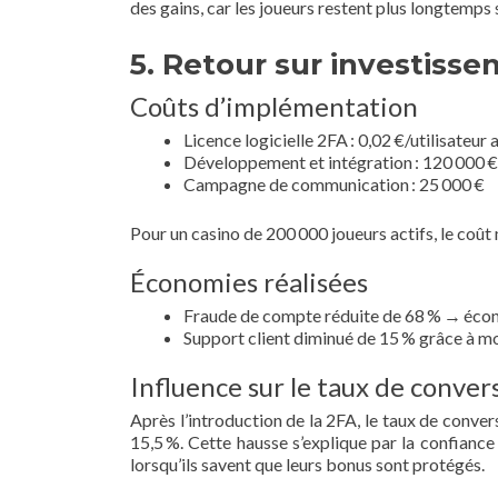
des gains, car les joueurs restent plus longtemps 
5. Retour sur investiss
Coûts d’implémentation
Licence logicielle 2FA : 0,02 €/utilisateur 
Développement et intégration : 120 000 €
Campagne de communication : 25 000 €
Pour un casino de 200 000 joueurs actifs, le coût 
Économies réalisées
Fraude de compte réduite de 68 % → écono
Support client diminué de 15 % grâce à mo
Influence sur le taux de conver
Après l’introduction de la 2FA, le taux de conve
15,5 %. Cette hausse s’explique par la confiance
lorsqu’ils savent que leurs bonus sont protégés.