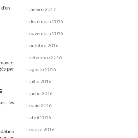
 d’un
janeiro 2017
dezembro 2016
novembro 2016
outubro 2016
setembro 2016
rmance.
gés par
agosto 2016
julho 2016
s
junho 2016
ès, les
maio 2016
abril 2016
março 2016
idation
car les