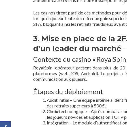
authentification « sans friction » idéale pour les 
Les casinos tirent parti de ces méthodes pour dé
lorsqu’un joueur tente de retirer un gain supéri
2FA, bloquant ainsi les retraits frauduleux avant q
3. Mise en place de la 2
d’un leader du marché 
Contexte du casino « RoyalSpin
RoyalSpin, opérateur présent dans plus de 20 j
plateformes (web, iOS, Android). Le projet a é
communication aux joueurs.
Étapes du déploiement
Audit initial – Une équipe interne a identif
des retraits supérieurs à 500 €.
Choix technologique – Après comparaison 
les joueurs novices et application TOTP po
Intégration – Le module d’authentification