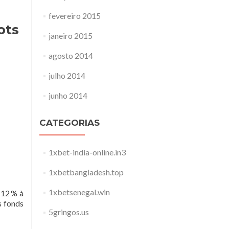
fevereiro 2015
ots
janeiro 2015
agosto 2014
julho 2014
junho 2014
CATEGORIAS
1xbet-india-online.in3
1xbetbangladesh.top
1xbetsenegal.win
 12 % à
s fonds
5gringos.us