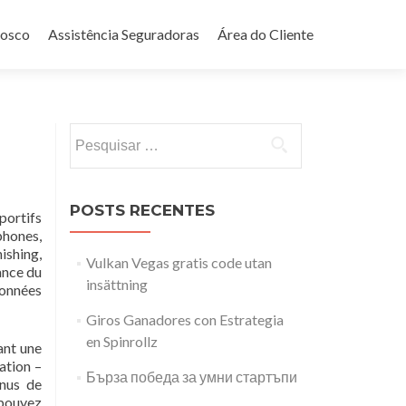
nosco
Assistência Seguradoras
Área do Cliente
Pesquisar
por:
POSTS RECENTES
portifs
phones,
ishing,
Vulkan Vegas gratis code utan
ance du
insättning
données
Giros Ganadores con Estrategia
en Spinrollz
ant une
ation –
Бърза победа за умни стартъпи
onus de
 pouvez