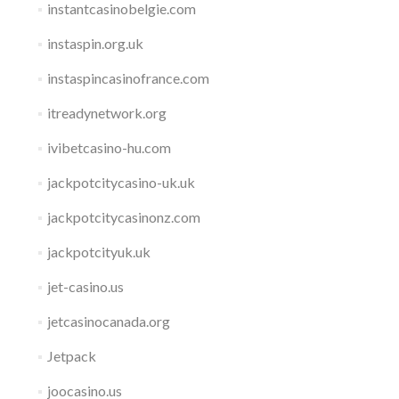
instantcasinobelgie.com
instaspin.org.uk
instaspincasinofrance.com
itreadynetwork.org
ivibetcasino-hu.com
jackpotcitycasino-uk.uk
jackpotcitycasinonz.com
jackpotcityuk.uk
jet-casino.us
jetcasinocanada.org
Jetpack
joocasino.us