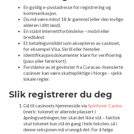
En gyldig e-postadresse for registrering og
kommunikasjon.
Du må være minst 18 år gammel (eller den lovlige
alderen i ditt land).
En stabil internettforbindelse – mobil eller
bredbånd.
Et betalingsmiddel som aksepteres av casinoet,
for eksempel Visa, Skrill eller Neteller.
Identifikasjonsdokumenter klare for verifisering
(pass eller førerkort).
Forståelse av at gevinster fra Curacao-lisensierte
casinoer kan være skattepliktige i Norge – sjekk
lokale regler.
Slik registrerer du deg
Gå til casinoets hjemmeside via
Spinfever Casino
(merk: tokenet er allerede plassert i
åpningssetningen, her skal det ikke stå – faktisk
skal tokenet kun stå én gang i hele teksten, så i
denne seksjonen må vi unngå det. For å følge