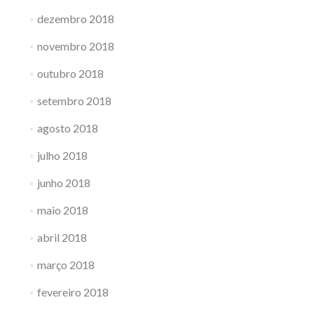
dezembro 2018
novembro 2018
outubro 2018
setembro 2018
agosto 2018
julho 2018
junho 2018
maio 2018
abril 2018
março 2018
fevereiro 2018