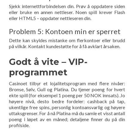
Sjekk internettforbindelsen din. Prøv å oppdatere siden
eller bruke en annen nettleser. Noen spill krever Flash
eller HTML5 – oppdater nettleseren din.
Problem 5: Kontoen min er sperret
Dette kan skyldes mistanke om flerkontoer eller brudd
på vilkår. Kontakt kundestøtte for å få avklart årsaken.
Godt å vite – VIP-
programmet
Casinoet tilbyr et lojalitetsprogram med flere nivåer:
Bronse, Sølv, Gull og Platina. Du tjener poeng for hvert
ekte spill (for eksempel 1 poeng per 50 NOK innsats). Jo
høyere nivå, desto bedre fordeler: cashback på tap,
ukentlige free spins, personlig kontoansvarlig og høyere
uttaksgrenser. For å nå Platina må du samle et visst antall
poeng i løpet av en måned; detaljene finner du på din
profilside.