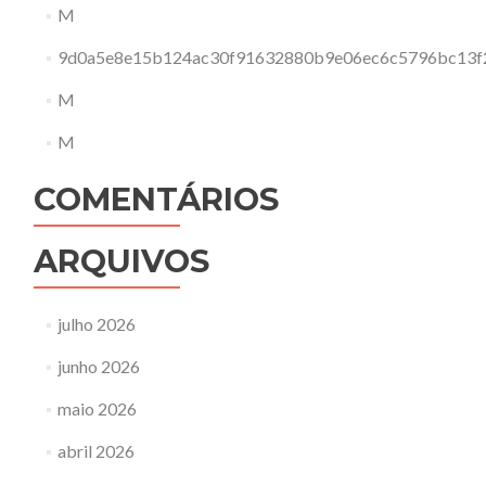
M
9d0a5e8e15b124ac30f91632880b9e06ec6c5796bc13
M
M
COMENTÁRIOS
ARQUIVOS
julho 2026
junho 2026
maio 2026
abril 2026