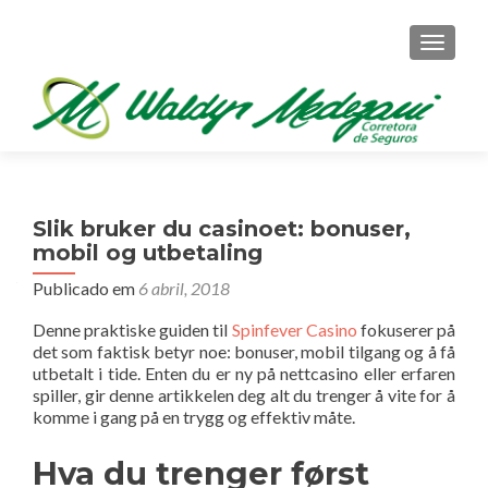
ALTER
Slik bruker du casinoet: bonuser,
mobil og utbetaling
Publicado em
6 abril, 2018
Denne praktiske guiden til
Spinfever Casino
fokuserer på
det som faktisk betyr noe: bonuser, mobil tilgang og å få
utbetalt i tide. Enten du er ny på nettcasino eller erfaren
spiller, gir denne artikkelen deg alt du trenger å vite for å
komme i gang på en trygg og effektiv måte.
Hva du trenger først