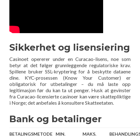
Sikkerhet og lisensiering
Casinoet opererer under en Curacao-lisens, noe som
betyr at det følger grunnleggende regulatoriske krav.
Spillene bruker SSL-kryptering for å beskytte dataene
dine. KYC-prosessen (Know Your Customer) er
obligatorisk for utbetalinger – du må laste opp
legitimasjon før du kan ta ut penger. Husk at gevinster
fra Curacao-licensierte casinoer kan være skattepliktige
i Norge; det anbefales å konsultere Skatteetaten.
Bank og betalinger
BETALINGSMETODE
MIN.
MAKS.
BEHANDLING