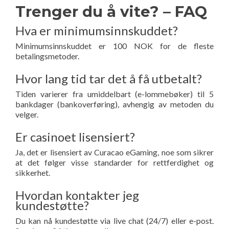
Trenger du å vite? – FAQ
Hva er minimumsinnskuddet?
Minimumsinnskuddet er 100 NOK for de fleste
betalingsmetoder.
Hvor lang tid tar det å få utbetalt?
Tiden varierer fra umiddelbart (e-lommebøker) til 5
bankdager (bankoverføring), avhengig av metoden du
velger.
Er casinoet lisensiert?
Ja, det er lisensiert av Curacao eGaming, noe som sikrer
at det følger visse standarder for rettferdighet og
sikkerhet.
Hvordan kontakter jeg
kundestøtte?
Du kan nå kundestøtte via live chat (24/7) eller e-post.