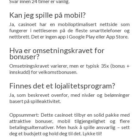
Svar innen 24 timer er vanlig.
Kan jeg spille på mobil?
Ja, casinoet har en mobiloptimalisert nettside som
fungerer i nettleseren på de fleste smarttelefoner og
nettbrett. Det er ingen app i Google Play eller App Store.
Hva er omsetningskravet for
bonuser?
Omsetningskravet varierer, men er typisk 35x (bonus +
innskudd) for velkomstbonusen.
Finnes det et lojalitetsprogram?
Ja, som beskrevet ovenfor, med nivåer og belønninger
basert på spilleaktivitet.
Oppsummert: Dette casinoet tilbyr en solid pakke med
attraktive bonuser, mobil tilgjengelighet og flere
betalingsalternativer. Men husk å spille ansvarlig – sett
deg et budsjett og hold deg til det. Lykke til!