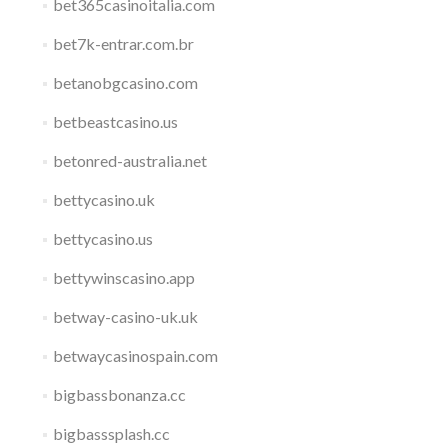
bet365casinoitalia.com
bet7k-entrar.com.br
betanobgcasino.com
betbeastcasino.us
betonred-australia.net
bettycasino.uk
bettycasino.us
bettywinscasino.app
betway-casino-uk.uk
betwaycasinospain.com
bigbassbonanza.cc
bigbasssplash.cc