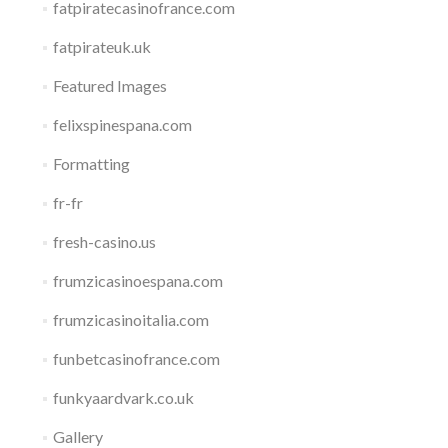
fatpiratecasinofrance.com
fatpirateuk.uk
Featured Images
felixspinespana.com
Formatting
fr-fr
fresh-casino.us
frumzicasinoespana.com
frumzicasinoitalia.com
funbetcasinofrance.com
funkyaardvark.co.uk
Gallery