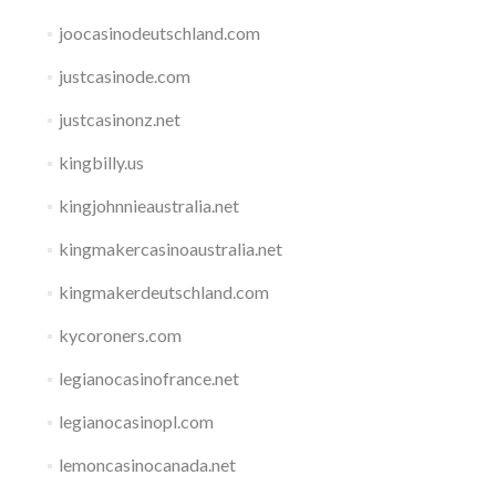
joocasinodeutschland.com
justcasinode.com
justcasinonz.net
kingbilly.us
kingjohnnieaustralia.net
kingmakercasinoaustralia.net
kingmakerdeutschland.com
kycoroners.com
legianocasinofrance.net
legianocasinopl.com
lemoncasinocanada.net