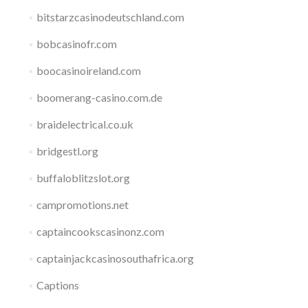
bitstarzcasinodeutschland.com
bobcasinofr.com
boocasinoireland.com
boomerang-casino.com.de
braidelectrical.co.uk
bridgestl.org
buffaloblitzslot.org
campromotions.net
captaincookscasinonz.com
captainjackcasinosouthafrica.org
Captions