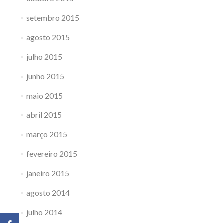
setembro 2015
agosto 2015
julho 2015
junho 2015
maio 2015
abril 2015
março 2015
fevereiro 2015
janeiro 2015
agosto 2014
julho 2014