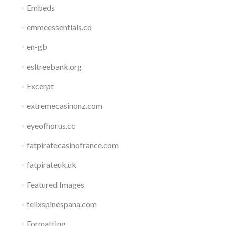
Embeds
emmeessentials.co
en-gb
esltreebank.org
Excerpt
extremecasinonz.com
eyeofhorus.cc
fatpiratecasinofrance.com
fatpirateuk.uk
Featured Images
felixspinespana.com
Formatting