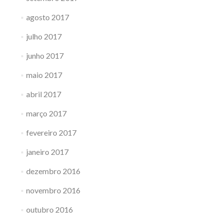
agosto 2017
julho 2017
junho 2017
maio 2017
abril 2017
março 2017
fevereiro 2017
janeiro 2017
dezembro 2016
novembro 2016
outubro 2016