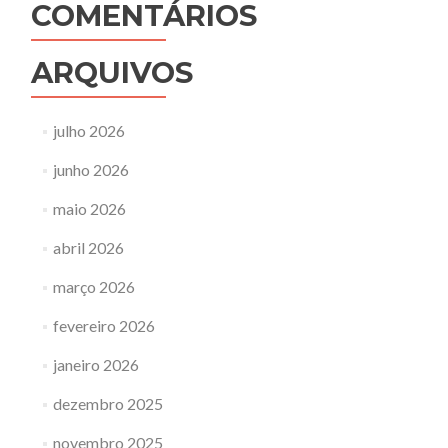
COMENTÁRIOS
ARQUIVOS
julho 2026
junho 2026
maio 2026
abril 2026
março 2026
fevereiro 2026
janeiro 2026
dezembro 2025
novembro 2025