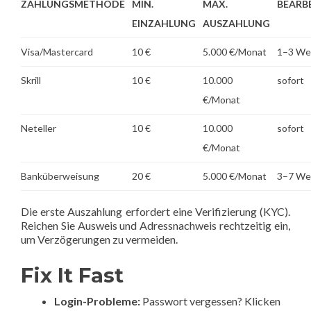
ZAHLUNGSMETHODE
MIN.
MAX.
BEARB
EINZAHLUNG
AUSZAHLUNG
Visa/Mastercard
10 €
5.000 €/Monat
1–3 We
Skrill
10 €
10.000
sofort
€/Monat
Neteller
10 €
10.000
sofort
€/Monat
Banküberweisung
20 €
5.000 €/Monat
3–7 We
Die erste Auszahlung erfordert eine Verifizierung (KYC).
Reichen Sie Ausweis und Adressnachweis rechtzeitig ein,
um Verzögerungen zu vermeiden.
Fix It Fast
Login-Probleme:
Passwort vergessen? Klicken