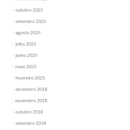
outubro 2025
setembro 2025
agosto 2025
julho 2025
junho 2025
maio 2025
fevereiro 2025
dezembro 2018
novembro 2018
outubro 2018
setembro 2018