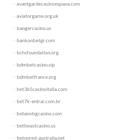
avantgardecasinoespana.com
aviatorgame.org.uk
bangercasino.us
bankonbetgr.com
bchsfoundation.org
bdmbetcasino.vip
bdmbetfrance.org
bet365casinoitalia.com
bet7k-entrar.com.br
betanobgcasino.com
betbeastcasino.us
betonred-australia.net