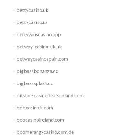
bettycasino.uk
bettycasino.us
bettywinscasino.app
betway-casino-uk.uk
betwaycasinospain.com
bigbassbonanza.cc
bigbasssplash.cc
bitstarzcasinodeutschland.com
bobcasinofr.com
boocasinoireland.com
boomerang-casino.com.de