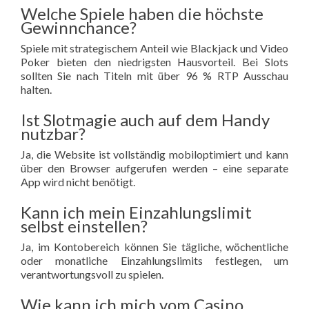
Welche Spiele haben die höchste
Gewinnchance?
Spiele mit strategischem Anteil wie Blackjack und Video
Poker bieten den niedrigsten Hausvorteil. Bei Slots
sollten Sie nach Titeln mit über 96 % RTP Ausschau
halten.
Ist Slotmagie auch auf dem Handy
nutzbar?
Ja, die Website ist vollständig mobiloptimiert und kann
über den Browser aufgerufen werden – eine separate
App wird nicht benötigt.
Kann ich mein Einzahlungslimit
selbst einstellen?
Ja, im Kontobereich können Sie tägliche, wöchentliche
oder monatliche Einzahlungslimits festlegen, um
verantwortungsvoll zu spielen.
Wie kann ich mich vom Casino