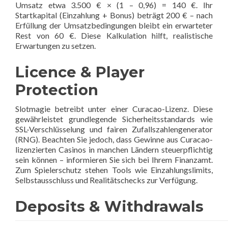
Umsatz etwa 3.500 € × (1 – 0,96) = 140 €. Ihr
Startkapital (Einzahlung + Bonus) beträgt 200 € – nach
Erfüllung der Umsatzbedingungen bleibt ein erwarteter
Rest von 60 €. Diese Kalkulation hilft, realistische
Erwartungen zu setzen.
Licence & Player
Protection
Slotmagie betreibt unter einer Curacao-Lizenz. Diese
gewährleistet grundlegende Sicherheitsstandards wie
SSL-Verschlüsselung und fairen Zufallszahlengenerator
(RNG). Beachten Sie jedoch, dass Gewinne aus Curacao-
lizenzierten Casinos in manchen Ländern steuerpflichtig
sein können – informieren Sie sich bei Ihrem Finanzamt.
Zum Spielerschutz stehen Tools wie Einzahlungslimits,
Selbstausschluss und Realitätschecks zur Verfügung.
Deposits & Withdrawals