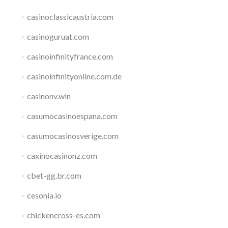
casinoclassicaustria.com
casinoguruat.com
casinoinfinityfrance.com
casinoinfinityonline.com.de
casinonv.win
casumocasinoespana.com
casumocasinosverige.com
caxinocasinonz.com
cbet-gg.br.com
cesonia.io
chickencross-es.com