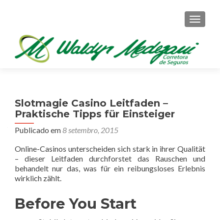
ALTER
Slotmagie Casino Leitfaden –
Praktische Tipps für Einsteiger
Publicado em
8 setembro, 2015
Online-Casinos unterscheiden sich stark in ihrer Qualität
– dieser Leitfaden durchforstet das Rauschen und
behandelt nur das, was für ein reibungsloses Erlebnis
wirklich zählt.
Before You Start