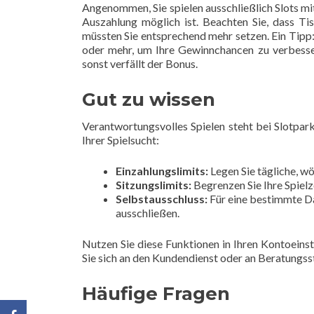
Angenommen, Sie spielen ausschließlich Slots mi
Auszahlung möglich ist. Beachten Sie, dass Ti
müssten Sie entsprechend mehr setzen. Ein Tipp
oder mehr, um Ihre Gewinnchancen zu verbesser
sonst verfällt der Bonus.
Gut zu wissen
Verantwortungsvolles Spielen steht bei Slotpar
Ihrer Spielsucht:
Einzahlungslimits:
Legen Sie tägliche, w
Sitzungslimits:
Begrenzen Sie Ihre Spielze
Selbstausschluss:
Für eine bestimmte Da
ausschließen.
Nutzen Sie diese Funktionen in Ihren Kontoeinst
Sie sich an den Kundendienst oder an Beratungss
Häufige Fragen