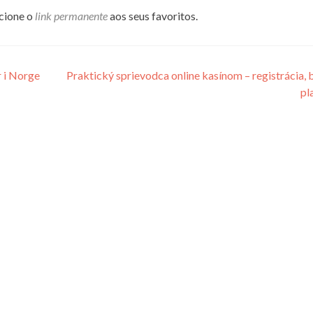
icione o
link permanente
aos seus favoritos.
r i Norge
Praktický sprievodca online kasínom – registrácia, 
pl