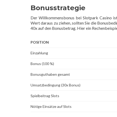
Bonusstrategie
Der Willkommensbonus bei Slotpark Casino ist
Wert daraus zu ziehen, sollten Sie die Bonusbe
40x auf den Bonusbetrag. Hier ein Rechenbeispie
POSITION
Einzahlung
Bonus (100 %)
Bonusguthaben gesamt
Umsatzbedingung (30x Bonus)
Spielbeitrag Slots
Nötige Einsätze auf Slots