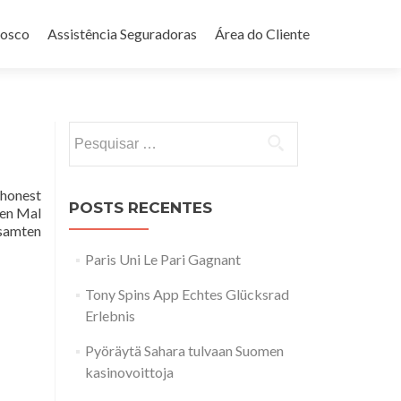
nosco
Assistência Seguradoras
Área do Cliente
Pesquisar
por:
 honest
POSTS RECENTES
ten Mal
esamten
Paris Uni Le Pari Gagnant
Tony Spins App Echtes Glücksrad
Erlebnis
Pyöräytä Sahara tulvaan Suomen
kasinovoittoja