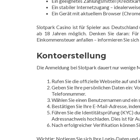
Ein geeignetes Zahlungsmittel (Kreditkar
Ein stabiler Internetzugang – idealerw
Ein Gerät mit aktuellem Browser (Chrome,
Slotpark Casino ist für Spieler aus Deutschland
ab 18 Jahren möglich. Denken Sie daran: Für
Einkommensteuer anfallen – informieren Sie sich
Kontoerstellung
Die Anmeldung bei Slotpark dauert nur wenige Min
Rufen Sie die offizielle Webseite auf und k
Geben Sie Ihre persönlichen Daten ein: 
Telefonnummer.
Wählen Sie einen Benutzernamen und ein s
Bestätigen Sie Ihre E-Mail-Adresse, indem
Führen Sie die Identitätsprüfung (KYC) du
Adressnachweis hochladen. Dies ist für A
Nach erfolgreicher Verifikation können S
Wichtig: Notieren Sie sich Ihre Login-Daten und 