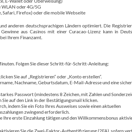
te, E-Wallet oder Überweisung)
eise WLAN oder 4G/5G
 Safari, Firefox) oder die mobile Webseite
 und anderen deutschsprachigen Ländern optimiert. Die Registrier
 Gewinne aus Casinos mit einer Curacao-Lizenz kann in Deut
 bei Ihrem Finanzamt.
uten. Folgen Sie dieser Schritt-für-Schritt-Anleitung:
licken Sie auf „Registrieren“ oder „Konto erstellen“.
Vorname, Nachname, Geburtsdatum, E-Mail-Adresse und eine siche
tarkes Passwort (mindestens 8 Zeichen, mit Zahlen und Sonderzei
 Sie auf den Link in der Bestätigungsmail klicken.
rch, indem Sie ein Foto Ihres Ausweises sowie einen aktuellen
uszahlungen zwingend erforderlich.
ie Ihre erste Einzahlung tätigen und den Willkommensbonus aktivi
aktivieren Sie die Zwei-Faktor-Authentifizierung (2FA), sofern ver