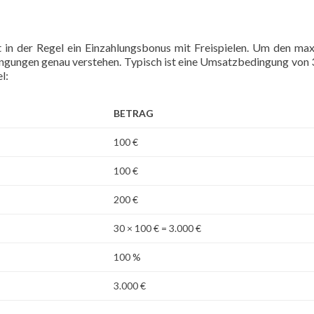
 in der Regel ein Einzahlungsbonus mit Freispielen. Um den ma
dingungen genau verstehen. Typisch ist eine Umsatzbedingung von 
l:
BETRAG
100 €
100 €
200 €
30 × 100 € = 3.000 €
100 %
3.000 €