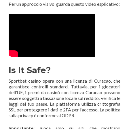
Per un approccio visivo, guarda questo video esplicativo:
Is It Safe?
Sportbet casino opera con una licenza di Curacao, che
garantisce controlli standard. Tuttavia, per i giocatori
dell’UE, i premi da casinò con licenza Curacao possono
essere soggetti a tassazione locale sul reddito. Verifica le
leggi del tuo paese. La piattaforma utilizza crittografia
SSL per proteggere i dati e 2FA per l’accesso. La politica
sulla privacy è conforme al GDPR.
Importante:
gioca solo su siti che mostrano