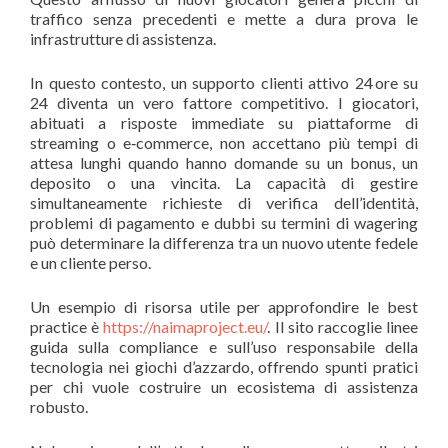
traffico senza precedenti e mette a dura prova le
infrastrutture di assistenza.
In questo contesto, un supporto clienti attivo 24 ore su
24 diventa un vero fattore competitivo. I giocatori,
abituati a risposte immediate su piattaforme di
streaming o e‑commerce, non accettano più tempi di
attesa lunghi quando hanno domande su un bonus, un
deposito o una vincita. La capacità di gestire
simultaneamente richieste di verifica dell’identità,
problemi di pagamento e dubbi su termini di wagering
può determinare la differenza tra un nuovo utente fedele
e un cliente perso.
Un esempio di risorsa utile per approfondire le best
practice è
https://naimaproject.eu/
. Il sito raccoglie linee
guida sulla compliance e sull’uso responsabile della
tecnologia nei giochi d’azzardo, offrendo spunti pratici
per chi vuole costruire un ecosistema di assistenza
robusto.