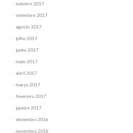
outubro 2017
setembro 2017
agosto 2017
julho 2017
junho 2017
maio 2017
abril 2017
março 2017
fevereiro 2017
janeiro 2017
dezembro 2016
novembro 2016