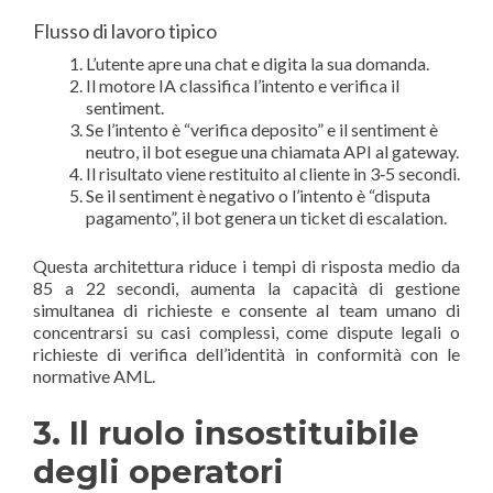
Flusso di lavoro tipico
L’utente apre una chat e digita la sua domanda.
Il motore IA classifica l’intento e verifica il
sentiment.
Se l’intento è “verifica deposito” e il sentiment è
neutro, il bot esegue una chiamata API al gateway.
Il risultato viene restituito al cliente in 3‑5 secondi.
Se il sentiment è negativo o l’intento è “disputa
pagamento”, il bot genera un ticket di escalation.
Questa architettura riduce i tempi di risposta medio da
85 a 22 secondi, aumenta la capacità di gestione
simultanea di richieste e consente al team umano di
concentrarsi su casi complessi, come dispute legali o
richieste di verifica dell’identità in conformità con le
normative AML.
3. Il ruolo insostituibile
degli operatori