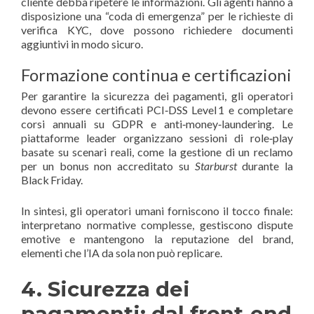
cliente debba ripetere le informazioni. Gli agenti hanno a
disposizione una “coda di emergenza” per le richieste di
verifica KYC, dove possono richiedere documenti
aggiuntivi in modo sicuro.
Formazione continua e certificazioni
Per garantire la sicurezza dei pagamenti, gli operatori
devono essere certificati PCI‑DSS Level 1 e completare
corsi annuali su GDPR e anti‑money‑laundering. Le
piattaforme leader organizzano sessioni di role‑play
basate su scenari reali, come la gestione di un reclamo
per un bonus non accreditato su
Starburst
durante la
Black Friday.
In sintesi, gli operatori umani forniscono il tocco finale:
interpretano normative complesse, gestiscono dispute
emotive e mantengono la reputazione del brand,
elementi che l’IA da sola non può replicare.
4. Sicurezza dei
pagamenti: dal front‑end