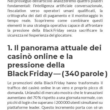
Nel prosieguo dell’articolo analizzeremo quattro pilastri
fondamentali: l’intelligenza artificiale conversazionale,
l’escalation verso operatori umani qualificati, la
crittografia dei dati di pagamento e il monitoraggio in
tempo reale. Scopriremo come combinare questi
elementi in una strategia operativa capace di affrontare
la pressione della Black Friday senza sacrificare la
sicurezza né l’esperienza del giocatore.
1. Il panorama attuale dei
casinò online e la
pressione della
Black Friday — ( 340 parole )
Le promozioni della Black Friday hanno trasformato il
traffico dei casinò online in un vero e proprio picco di
domanda. Un’analisi di mercato mostra che le transazioni
aumentano del 70 % rispetto a una giornata normale, con
picchi di login che superano i 200 000 utenti simultanei su
piattaforme leader. Questo incremento porta con sé un