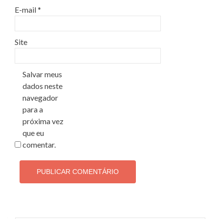
E-mail
*
Site
Salvar meus
dados neste
navegador
para a
próxima vez
que eu
comentar.