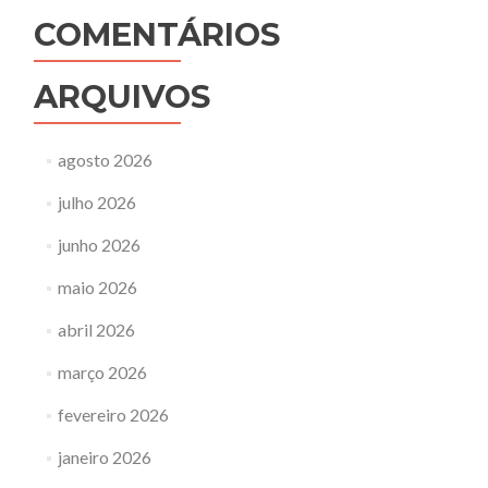
COMENTÁRIOS
ARQUIVOS
agosto 2026
julho 2026
junho 2026
maio 2026
abril 2026
março 2026
fevereiro 2026
janeiro 2026