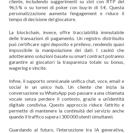
cliente, includendo suggerimenti su slot con RTP del
96,5 % o su tornei di poker con buy‑in di 5 €. Questa
personalizzazione aumenta l’engagement e riduce il
tempo di decisione del giocatore.
La blockchain, invece, offre tracciabilità immutabile
delle transazioni di pagamento. Un registro distribuito
può certificare ogni deposito e prelievo, rendendo quasi
impossibile la manipolazione dei dati. I casinò che
adotteranno soluzioni basate su smart contract potranno
garantire ai giocatori la trasparenza totale su bonus,
wagering e vincite.
Infine, il supporto omnicanale unifica chat, voce, email e
social in un unico hub. Un cliente che inizia la
conversazione su WhatsApp può passare a una chiamata
vocale senza perdere il contesto, grazie a un’identità
digitale condivisa. Questo approccio riduce l’attrito e
permette di mantenere la continuità del servizio anche
quando il traffico supera i 300 000 utenti simultanei.
Guardando al futuro, l’intersezione tra IA generativa,