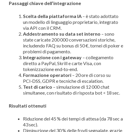
Passaggi chiave dell’integrazione
Scelta della piattaforma IA
– è stato adottato
un modello di linguaggio proprietario, integrato
via API con il CRM.
Addestramento su data set interno
– sono
state caricate 200 000 conversazioni storiche,
includendo FAQ su bonus di 50 €, tornei di poker e
problemi di pagamento.
Integrazione con i gateway
– collegamento
diretto a PayPal, Skrill e carte Visa, con
tokenizzazione end‑to‑end.
Formazione operatori
– 20 ore di corso su
PCI‑DSS, GDPR e tecniche di escalation.
Test di carico
– simulazione di 12 000 chat
simultanee, con risultato di risposta bot < 18 sec.
Risultati ottenuti
Riduzione del 45 % dei tempi di attesa (da 78 sec a
43 sec).
Diminuzione del 30 % delle frodi segnalate, grazie