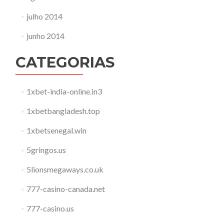
julho 2014
junho 2014
CATEGORIAS
1xbet-india-online.in3
1xbetbangladesh.top
1xbetsenegal.win
5gringos.us
5lionsmegaways.co.uk
777-casino-canada.net
777-casino.us