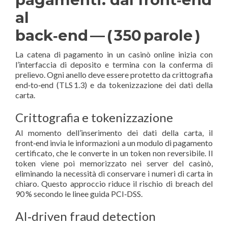
al
back‑end — ( 350 parole )
La catena di pagamento in un casinò online inizia con
l’interfaccia di deposito e termina con la conferma di
prelievo. Ogni anello deve essere protetto da crittografia
end‑to‑end (TLS 1.3) e da tokenizzazione dei dati della
carta.
Crittografia e tokenizzazione
Al momento dell’inserimento dei dati della carta, il
front‑end invia le informazioni a un modulo di pagamento
certificato, che le converte in un token non reversibile. Il
token viene poi memorizzato nei server del casinò,
eliminando la necessità di conservare i numeri di carta in
chiaro. Questo approccio riduce il rischio di breach del
90 % secondo le linee guida PCI‑DSS.
AI‑driven fraud detection