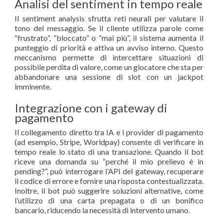
Analisi del sentiment in tempo reale
Il sentiment analysis sfrutta reti neurali per valutare il
tono del messaggio. Se il cliente utilizza parole come
“frustrato”, “bloccato” o “mai più”, il sistema aumenta il
punteggio di priorità e attiva un avviso interno. Questo
meccanismo permette di intercettare situazioni di
possibile perdita di valore, come un giocatore che sta per
abbandonare una sessione di slot con un jackpot
imminente.
Integrazione con i gateway di
pagamento
Il collegamento diretto tra IA e i provider di pagamento
(ad esempio, Stripe, Worldpay) consente di verificare in
tempo reale lo stato di una transazione. Quando il bot
riceve una domanda su “perché il mio prelievo è in
pending?”, può interrogare l’API del gateway, recuperare
il codice di errore e fornire una risposta contestualizzata.
Inoltre, il bot può suggerire soluzioni alternative, come
l’utilizzo di una carta prepagata o di un bonifico
bancario, riducendo la necessità di intervento umano.