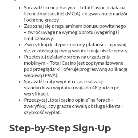
Sprawdź licencję kasyna – Total Casino działa na
licencji maltańskiej (MGA), co gwarantuje nadzór
i ochronę graczy.
Zapoznaj się z regulaminem bonusu powitalnego
– zwróć uwagę na wymóg obrotu (wagering) i
limit czasowy.
Zweryfikuj dostępne metody płatności – upewnij
się, że obsługują twoją walutę i mają niskie opłaty.
Przetestuj działanie strony na urządzeniu
mobilnym – Total Casino jest zoptymalizowane
pod przeglądarki i oferuje progresywną aplikację
webową (PWA).
Sprawdź limity wypłat i czas realizacji –
standardowo wypłaty trwają do 48 godzin po
weryfikacji.
Przeczytaj „total casino opinie” na forach –
zweryfikuj, czy gracze chwalą obsługę klienta i
szybkość wypłat.
Step-by-Step Sign-Up