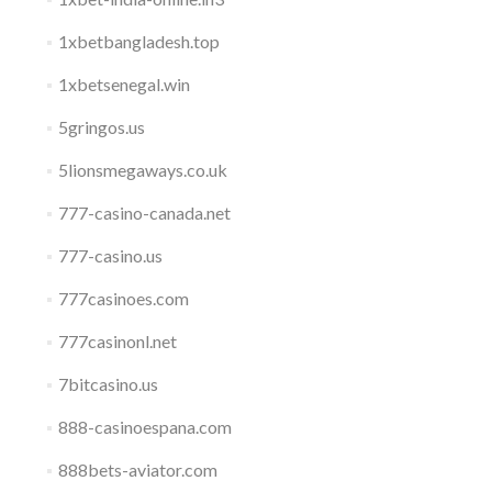
1xbetbangladesh.top
1xbetsenegal.win
5gringos.us
5lionsmegaways.co.uk
777-casino-canada.net
777-casino.us
777casinoes.com
777casinonl.net
7bitcasino.us
888-casinoespana.com
888bets-aviator.com