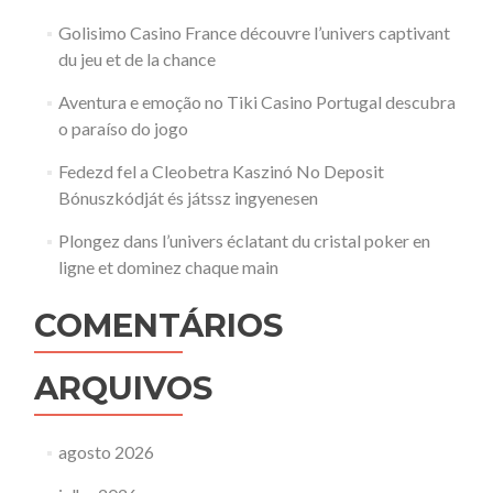
Golisimo Casino France découvre l’univers captivant
du jeu et de la chance
Aventura e emoção no Tiki Casino Portugal descubra
o paraíso do jogo
Fedezd fel a Cleobetra Kaszinó No Deposit
Bónuszkódját és játssz ingyenesen
Plongez dans l’univers éclatant du cristal poker en
ligne et dominez chaque main
COMENTÁRIOS
ARQUIVOS
agosto 2026