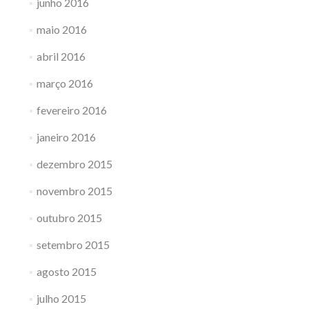
junho 2016
maio 2016
abril 2016
março 2016
fevereiro 2016
janeiro 2016
dezembro 2015
novembro 2015
outubro 2015
setembro 2015
agosto 2015
julho 2015