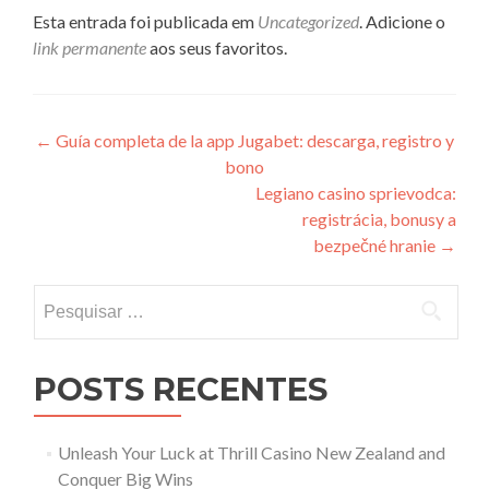
Esta entrada foi publicada em
Uncategorized
. Adicione o
link permanente
aos seus favoritos.
Navegação
←
Guía completa de la app Jugabet: descarga, registro y
bono
de
Legiano casino sprievodca:
Post
registrácia, bonusy a
bezpečné hranie
→
Pesquisar
por:
POSTS RECENTES
Unleash Your Luck at Thrill Casino New Zealand and
Conquer Big Wins