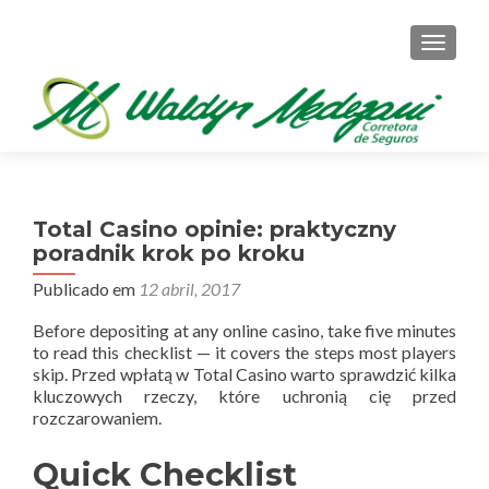
ALTER
Total Casino opinie: praktyczny
poradnik krok po kroku
Publicado em
12 abril, 2017
Before depositing at any online casino, take five minutes
to read this checklist — it covers the steps most players
skip. Przed wpłatą w Total Casino warto sprawdzić kilka
kluczowych rzeczy, które uchronią cię przed
rozczarowaniem.
Quick Checklist