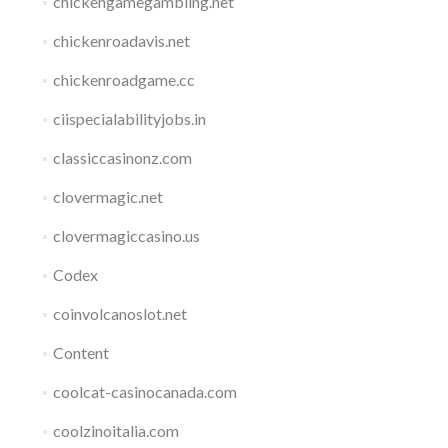
chickengamegambling.net
chickenroadavis.net
chickenroadgame.cc
ciispecialabilityjobs.in
classiccasinonz.com
clovermagic.net
clovermagiccasino.us
Codex
coinvolcanoslot.net
Content
coolcat-casinocanada.com
coolzinoitalia.com