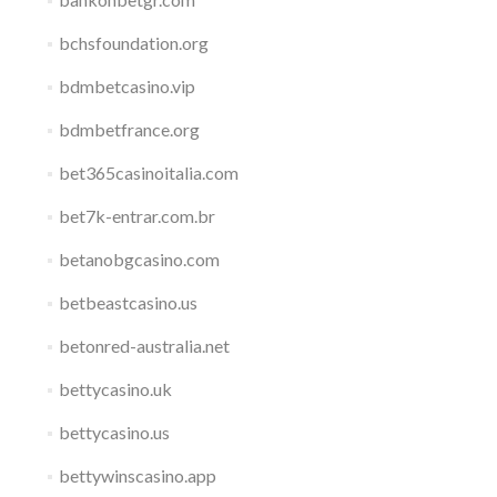
bchsfoundation.org
bdmbetcasino.vip
bdmbetfrance.org
bet365casinoitalia.com
bet7k-entrar.com.br
betanobgcasino.com
betbeastcasino.us
betonred-australia.net
bettycasino.uk
bettycasino.us
bettywinscasino.app