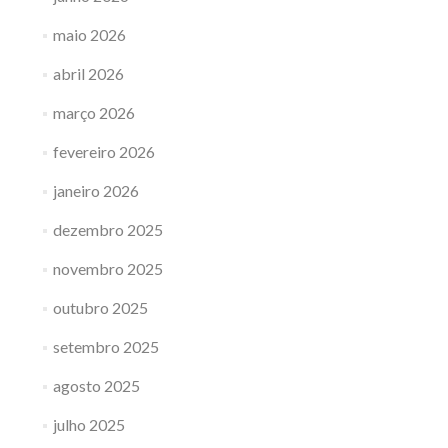
maio 2026
abril 2026
março 2026
fevereiro 2026
janeiro 2026
dezembro 2025
novembro 2025
outubro 2025
setembro 2025
agosto 2025
julho 2025