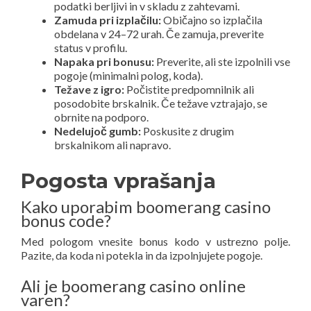
podatki berljivi in v skladu z zahtevami.
Zamuda pri izplačilu:
Običajno so izplačila
obdelana v 24–72 urah. Če zamuja, preverite
status v profilu.
Napaka pri bonusu:
Preverite, ali ste izpolnili vse
pogoje (minimalni polog, koda).
Težave z igro:
Počistite predpomnilnik ali
posodobite brskalnik. Če težave vztrajajo, se
obrnite na podporo.
Nedelujoč gumb:
Poskusite z drugim
brskalnikom ali napravo.
Pogosta vprašanja
Kako uporabim boomerang casino
bonus code?
Med pologom vnesite bonus kodo v ustrezno polje.
Pazite, da koda ni potekla in da izpolnjujete pogoje.
Ali je boomerang casino online
varen?