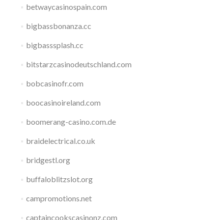
betwaycasinospain.com
bigbassbonanza.cc
bigbasssplash.cc
bitstarzcasinodeutschland.com
bobcasinofr.com
boocasinoireland.com
boomerang-casino.com.de
braidelectrical.co.uk
bridgestl.org
buffaloblitzslot.org
campromotions.net
captaincookscasinonz.com