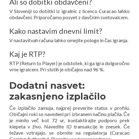
Ali so dobitki obdavčeni?
V Sloveniji so dobitki iz igralnic z licenco Curacao lahko
obdavčeni. Priporočamo posvet z davčnim svetovalcem.
Kako nastavim dnevni limit?
V nastavitvah računa lahko omejite pologe in čas igranja.
Kaj je RTP?
RTP (Return to Player) je odstotek, ki ga igra dolgoročno
vrne igralcem. Pri slotih je običajno nad 96 %.
Dodatni nasvet:
zakasnjeno izplačilo
Če izplačilo zamuja, najprej preverite status v profilu.
Običajni roki so navedeni pri izbranem načinu plačila. Če
je minilo več kot 72 ur, kontaktirajte podporo prek
klepeta v živo. Navedite ID transakcije in znesek. Če
težave vztrajajo, se obrnite na regulatorja (Curacao
Gaming Authority). Shranite vso korespondenco.