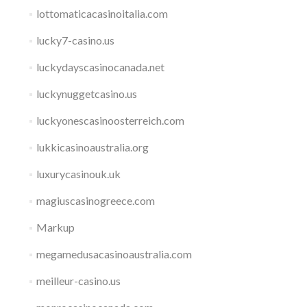
lottomaticacasinoitalia.com
lucky7-casino.us
luckydayscasinocanada.net
luckynuggetcasino.us
luckyonescasinoosterreich.com
lukkicasinoaustralia.org
luxurycasinouk.uk
magiuscasinogreece.com
Markup
megamedusacasinoaustralia.com
meilleur-casino.us