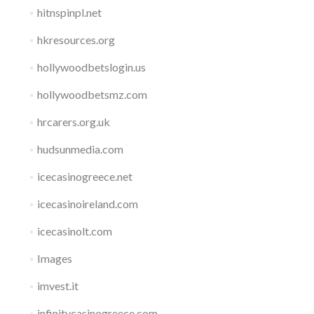
hitnspinpl.net
hkresources.org
hollywoodbetslogin.us
hollywoodbetsmz.com
hrcarers.org.uk
hudsunmedia.com
icecasinogreece.net
icecasinoireland.com
icecasinolt.com
Images
imvest.it
infinitycasinogreece.com