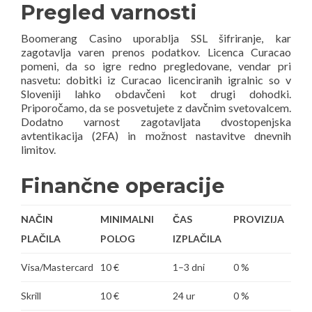
Pregled varnosti
Boomerang Casino uporablja SSL šifriranje, kar
zagotavlja varen prenos podatkov. Licenca Curacao
pomeni, da so igre redno pregledovane, vendar pri
nasvetu: dobitki iz Curacao licenciranih igralnic so v
Sloveniji lahko obdavčeni kot drugi dohodki.
Priporočamo, da se posvetujete z davčnim svetovalcem.
Dodatno varnost zagotavljata dvostopenjska
avtentikacija (2FA) in možnost nastavitve dnevnih
limitov.
Finančne operacije
NAČIN
MINIMALNI
ČAS
PROVIZIJA
PLAČILA
POLOG
IZPLAČILA
Visa/Mastercard
10 €
1–3 dni
0 %
Skrill
10 €
24 ur
0 %