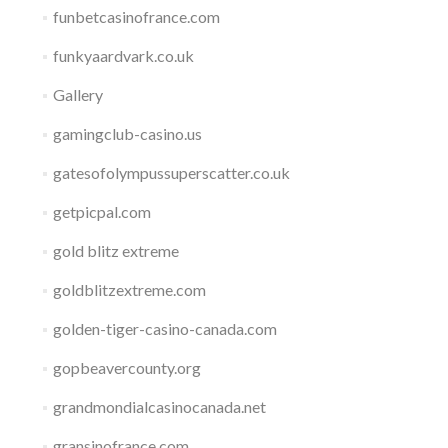
funbetcasinofrance.com
funkyaardvark.co.uk
Gallery
gamingclub-casino.us
gatesofolympussuperscatter.co.uk
getpicpal.com
gold blitz extreme
goldblitzextreme.com
golden-tiger-casino-canada.com
gopbeavercounty.org
grandmondialcasinocanada.net
gransinofrance.com