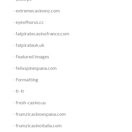
extremecasinonz.com
eyeofhorus.cc
fatpiratecasinofrance.com
fatpirateuk.uk
Featured Images
felixspinespana.com
Formatting
fr-fr
fresh-casino.us
frumzicasinoespana.com
frumzicasinoitalia.com