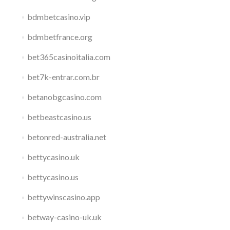
bdmbetcasino.vip
bdmbetfrance.org
bet365casinoitalia.com
bet7k-entrar.com.br
betanobgcasino.com
betbeastcasino.us
betonred-australia.net
bettycasino.uk
bettycasino.us
bettywinscasino.app
betway-casino-uk.uk