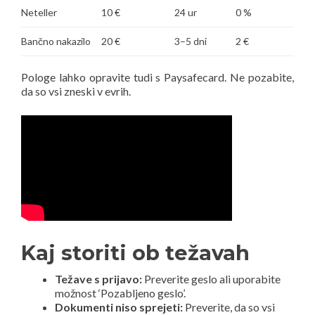
Neteller
10 €
24 ur
0 %
Bančno nakazilo
20 €
3–5 dni
2 €
Pologe lahko opravite tudi s Paysafecard. Ne pozabite,
da so vsi zneski v evrih.
Kaj storiti ob težavah
Težave s prijavo:
Preverite geslo ali uporabite
možnost ‘Pozabljeno geslo’.
Dokumenti niso sprejeti:
Preverite, da so vsi