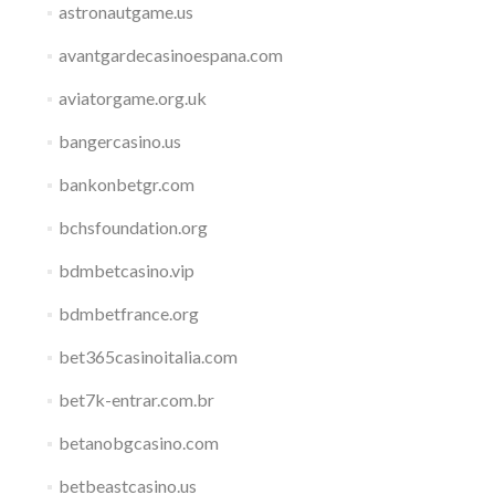
astronautgame.us
avantgardecasinoespana.com
aviatorgame.org.uk
bangercasino.us
bankonbetgr.com
bchsfoundation.org
bdmbetcasino.vip
bdmbetfrance.org
bet365casinoitalia.com
bet7k-entrar.com.br
betanobgcasino.com
betbeastcasino.us