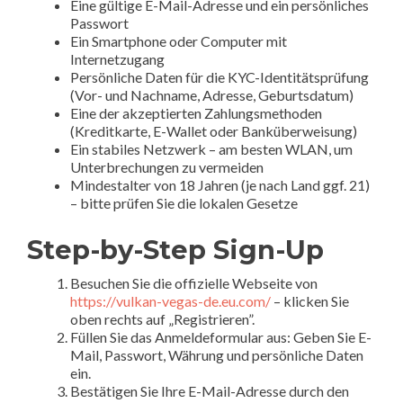
Eine gültige E-Mail-Adresse und ein persönliches
Passwort
Ein Smartphone oder Computer mit
Internetzugang
Persönliche Daten für die KYC-Identitätsprüfung
(Vor- und Nachname, Adresse, Geburtsdatum)
Eine der akzeptierten Zahlungsmethoden
(Kreditkarte, E-Wallet oder Banküberweisung)
Ein stabiles Netzwerk – am besten WLAN, um
Unterbrechungen zu vermeiden
Mindestalter von 18 Jahren (je nach Land ggf. 21)
– bitte prüfen Sie die lokalen Gesetze
Step-by-Step Sign-Up
Besuchen Sie die offizielle Webseite von
https://vulkan-vegas-de.eu.com/
– klicken Sie
oben rechts auf „Registrieren”.
Füllen Sie das Anmeldeformular aus: Geben Sie E-
Mail, Passwort, Währung und persönliche Daten
ein.
Bestätigen Sie Ihre E-Mail-Adresse durch den