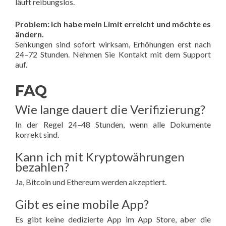
läuft reibungslos.
Problem: Ich habe mein Limit erreicht und möchte es
ändern.
Senkungen sind sofort wirksam, Erhöhungen erst nach
24–72 Stunden. Nehmen Sie Kontakt mit dem Support
auf.
FAQ
Wie lange dauert die Verifizierung?
In der Regel 24–48 Stunden, wenn alle Dokumente
korrekt sind.
Kann ich mit Kryptowährungen
bezahlen?
Ja, Bitcoin und Ethereum werden akzeptiert.
Gibt es eine mobile App?
Es gibt keine dedizierte App im App Store, aber die