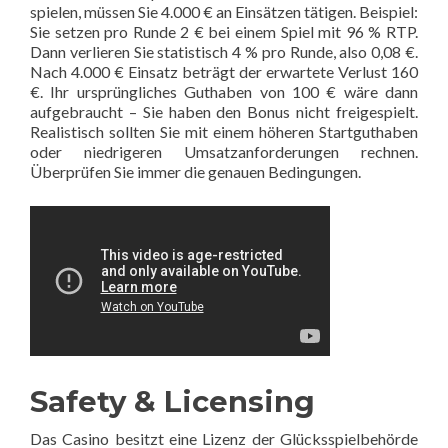
spielen, müssen Sie 4.000 € an Einsätzen tätigen. Beispiel:
Sie setzen pro Runde 2 € bei einem Spiel mit 96 % RTP.
Dann verlieren Sie statistisch 4 % pro Runde, also 0,08 €.
Nach 4.000 € Einsatz beträgt der erwartete Verlust 160
€. Ihr ursprüngliches Guthaben von 100 € wäre dann
aufgebraucht – Sie haben den Bonus nicht freigespielt.
Realistisch sollten Sie mit einem höheren Startguthaben
oder niedrigeren Umsatzanforderungen rechnen.
Überprüfen Sie immer die genauen Bedingungen.
Safety & Licensing
Das Casino besitzt eine Lizenz der Glücksspielbehörde