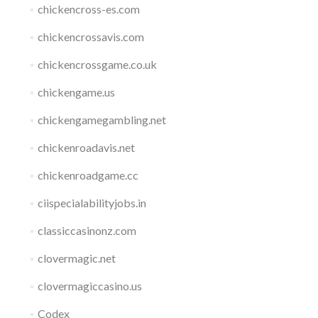
chickencross-es.com
chickencrossavis.com
chickencrossgame.co.uk
chickengame.us
chickengamegambling.net
chickenroadavis.net
chickenroadgame.cc
ciispecialabilityjobs.in
classiccasinonz.com
clovermagic.net
clovermagiccasino.us
Codex