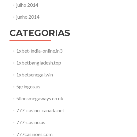
julho 2014
junho 2014
CATEGORIAS
1xbet-india-online.in3
1xbetbangladesh.top
1xbetsenegal.win
5gringos.us
5lionsmegaways.co.uk
777-casino-canada.net
777-casino.us
777casinoes.com