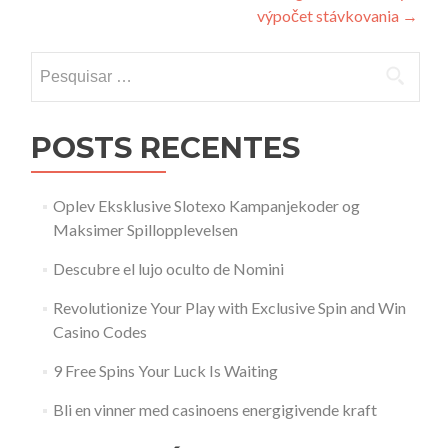
výpočet stávkovania
→
Pesquisar
por:
POSTS RECENTES
Oplev Eksklusive Slotexo Kampanjekoder og
Maksimer Spillopplevelsen
Descubre el lujo oculto de Nomini
Revolutionize Your Play with Exclusive Spin and Win
Casino Codes
9 Free Spins Your Luck Is Waiting
Bli en vinner med casinoens energigivende kraft