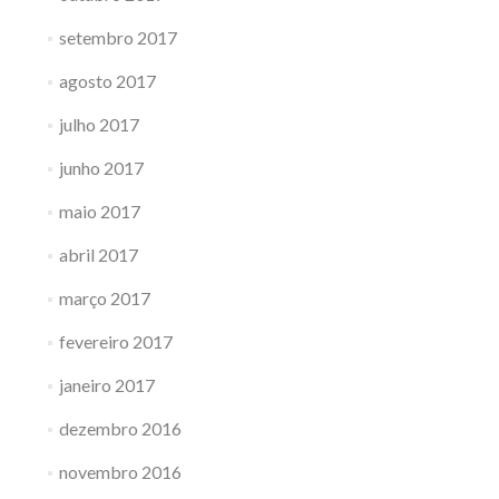
setembro 2017
agosto 2017
julho 2017
junho 2017
maio 2017
abril 2017
março 2017
fevereiro 2017
janeiro 2017
dezembro 2016
novembro 2016