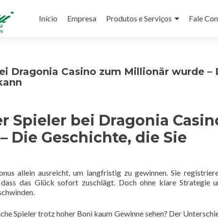
Pular
para
Início
Empresa
Produtos e Serviços
Fale Co
o
conteúdo
ei Dragonia Casino zum Millionär wurde – 
 kann
 Spieler bei Dragonia Casin
– Die Geschichte, die Sie
us allein ausreicht, um langfristig zu gewinnen. Sie registriere
dass das Glück sofort zuschlägt. Doch ohne klare Strategie 
rschwinden.
che Spieler trotz hoher Boni kaum Gewinne sehen? Der Unterschie