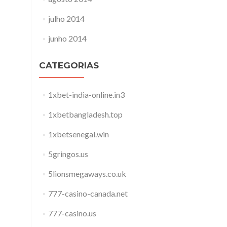
julho 2014
junho 2014
CATEGORIAS
1xbet-india-online.in3
1xbetbangladesh.top
1xbetsenegal.win
5gringos.us
5lionsmegaways.co.uk
777-casino-canada.net
777-casino.us