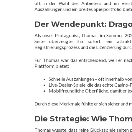
oft in der Wahl des Anbieters und im Verstä
Auszahlungen und ein breites Spielportfolio bietet
Der Wendepunkt: Drago
Als unser Protagonist, Thomas, im Sommer 2023
Seite überzeugte ihn sofort: ein attrakt
Registrierungsprozess und die Lizenzierung durc
Für Thomas war das entscheidend, weil er nach 
Plattform bietet:
Schnelle Auszahlungen – oft innerhalb von
Live‑Dealer‑Spiele, die das echte Casino‑
Mobilfreundliche Oberfläche, damit er jed
Durch diese Merkmale fühlte er sich sicher und mo
Die Strategie: Wie Tho
Thomas wusste, dass reine Glücksspiele selten p