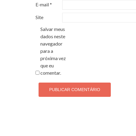
E-mail
*
Site
Salvar meus
dados neste
navegador
para a
próxima vez
que eu
comentar.