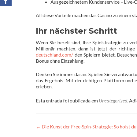
Ausgezeichnetem Kundenservice – Live‑Ch
All diese Vorteile machen das Casino zu einem s
Ihr nächster Schritt
Wenn Sie bereit sind, Ihre Spielstrategie zu v
Millionär machten, dann ist jetzt der richti
deutschland.com/
den Spielern bietet. Besuchen 
Bonus ohne Einzahlung.
Denken Sie immer daran: Spielen Sie verantwortun
das Ergebnis. Mit der richtigen Plattform und 
erleben.
Esta entrada foi publicada em
Uncategorized
. Ad
Navegação
←
Die Kunst der Free‑Spin‑Strategie: So holst 