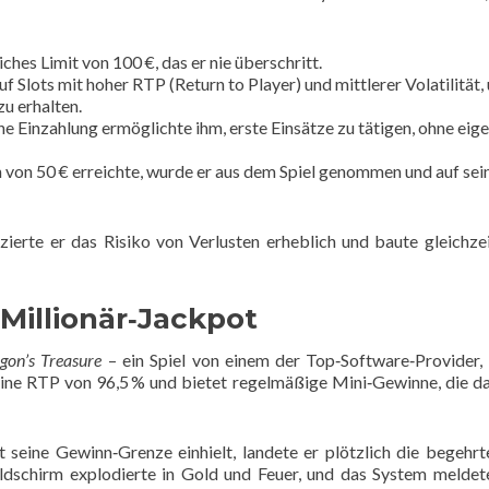
ches Limit von 100 €, das er nie überschritt.
uf Slots mit hoher RTP (Return to Player) und mittlerer Volatilität,
u erhalten.
 Einzahlung ermöglichte ihm, erste Einsätze zu tätigen, ohne eig
 von 50 € erreichte, wurde er aus dem Spiel genommen und auf sei
zierte er das Risiko von Verlusten erheblich und baute gleichzei
Millionär‑Jackpot
gon’s Treasure
– ein Spiel von einem der Top‑Software‑Provider,
ine RTP von 96,5 % und bietet regelmäßige Mini‑Gewinne, die da
seine Gewinn‑Grenze einhielt, landete er plötzlich die begehrt
ildschirm explodierte in Gold und Feuer, und das System meldet