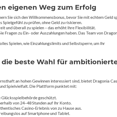
ren eigenen Weg zum Erfolg
chern Sie sich den Willkommensbonus, bevor Sie mit echtem Geld sp
Spielgefühl zu prüfen, ohne Geld zu riskieren.
 und überall zu spielen – das erhöht Ihre Flexibilität.
Sie Fragen zu Ein- oder Auszahlungen haben. Das Team von Dragoni
lles Spielen, wie Einzahlungslimits und Selbstsperre, um Ihr
die beste Wahl für ambitioniert
 ernsthaft an hohen Gewinnen interessiert sind, bietet Dragonia Cas
und Spielvielfalt. Die Plattform punktet mit:
e Glücksspielbehörde geschützt.
erhalb von 24–48 Stunden auf Ihr Konto.
hentisches Casino‑Erlebnis von zu Hause aus.
 reibungslos auf Smartphone und Tablet.