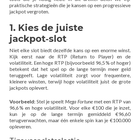
praktische strategieën die je kansen op een progressieve
jackpot vergroten.
1. Kies de juiste
jackpot‑slot
Niet elke slot biedt dezelfde kans op een enorme winst.
Kijk eerst naar de RTP (Return to Player) en de
volatiliteit. Een hoge RTP (bijvoorbeeld 96,5 % of hoger)
betekent dat het spel op de lange termijn meer geld
teruggeeft. Lage volatiliteit zorgt voor frequentere,
kleinere winsten, terwijl hoge volatiliteit juist de grote
jackpots oplevert.
Voorbeeld:
Stel je speelt
Mega Fortune
met een RTP van
96,6 % en hoge volatiliteit. Voor elke €100 die je inzet,
kun je op de lange termijn gemiddeld €96,60
terugverwachten, maar één enkele spin kan je €100.000
opleveren.