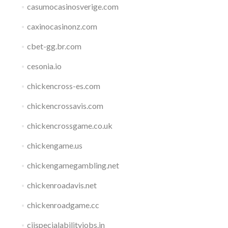
casumocasinosverige.com
caxinocasinonz.com
cbet-gg.br.com
cesonia.io
chickencross-es.com
chickencrossavis.com
chickencrossgame.co.uk
chickengame.us
chickengamegambling.net
chickenroadavis.net
chickenroadgame.cc
ciispecialabilityjobs.in