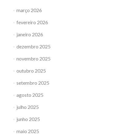
março 2026
fevereiro 2026
janeiro 2026
dezembro 2025
novembro 2025
outubro 2025
setembro 2025
agosto 2025
julho 2025
junho 2025
maio 2025