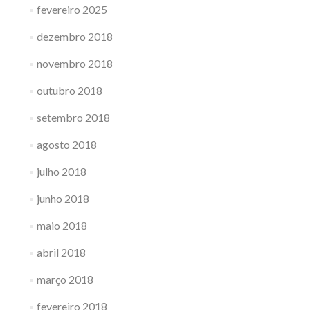
fevereiro 2025
dezembro 2018
novembro 2018
outubro 2018
setembro 2018
agosto 2018
julho 2018
junho 2018
maio 2018
abril 2018
março 2018
fevereiro 2018