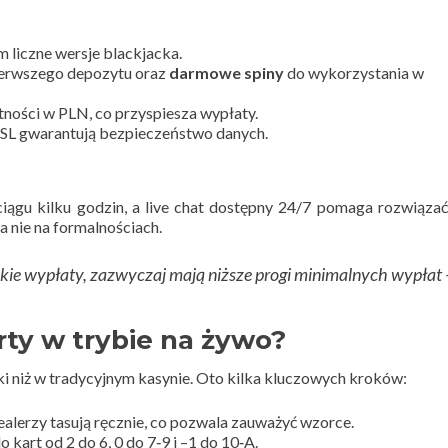
 liczne wersje blackjacka.
erwszego depozytu oraz
darmowe spiny
do wykorzystania w
tności w PLN, co przyspiesza wypłaty.
SSL gwarantują bezpieczeństwo danych.
iągu kilku godzin, a live chat dostępny 24/7 pomaga rozwiąza
a nie na formalnościach.
ybkie wypłaty, zazwyczaj mają niższe progi minimalnych wypłat 
rty w trybie na żywo?
yki niż w tradycyjnym kasynie. Oto kilka kluczowych kroków:
dealerzy tasują ręcznie, co pozwala zauważyć wzorce.
o kart od 2 do 6, 0 do 7‑9 i –1 do 10‑A.