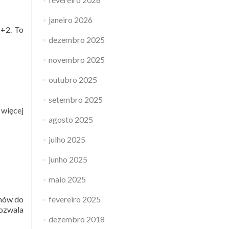
janeiro 2026
 +2. To
dezembro 2025
novembro 2025
outubro 2025
setembro 2025
 więcej
agosto 2025
julho 2025
junho 2025
maio 2025
inów do
fevereiro 2025
pozwala
dezembro 2018