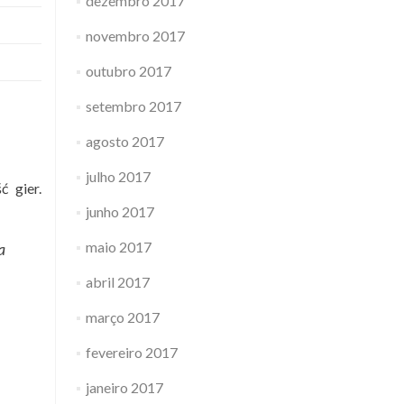
dezembro 2017
novembro 2017
outubro 2017
setembro 2017
agosto 2017
julho 2017
 gier.
junho 2017
maio 2017
a
abril 2017
março 2017
fevereiro 2017
janeiro 2017