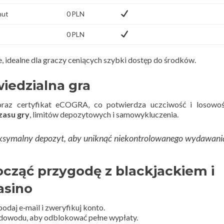
nut
0 PLN
0 PLN
, idealne dla graczy ceniących szybki dostęp do środków.
iedzialna gra
oraz certyfikat eCOGRA, co potwierdza uczciwość i losowość
zasu gry
, limitów depozytowych i samowykluczenia.
maksymalny depozyt, aby uniknąć niekontrolowanego wydawani
ocząć przygodę z blackjackiem i
asino
podaj e‑mail i zweryfikuj konto.
n dowodu, aby odblokować pełne wypłaty.