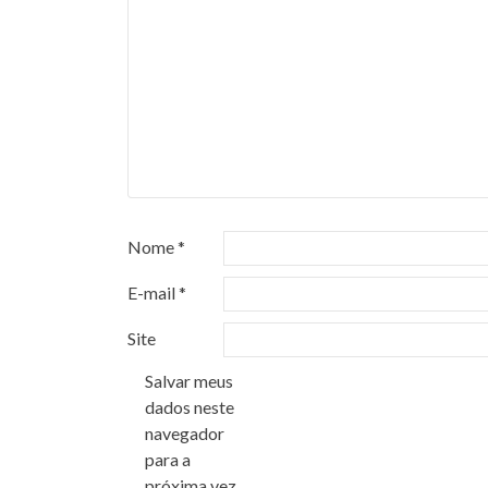
Nome
*
E-mail
*
Site
Salvar meus
dados neste
navegador
para a
próxima vez