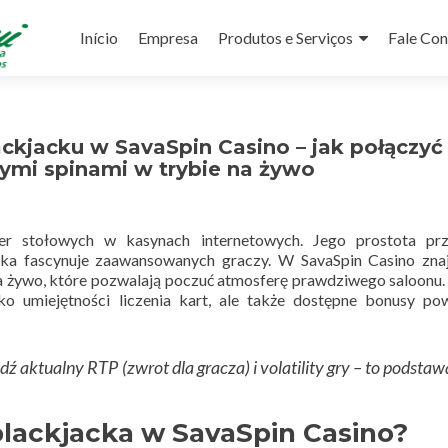
Pular
para
Início
Empresa
Produtos e Serviços
Fale Co
o
conteúdo
kjacku w SavaSpin Casino – jak połączyć
ymi spinami w trybie na żywo
ier stołowych w kasynach internetowych. Jego prostota prz
yka fascynuje zaawansowanych graczy. W SavaSpin Casino zna
 na żywo, które pozwalają poczuć atmosferę prawdziwego saloonu.
o umiejętności liczenia kart, ale także dostępne bonusy pow
dź aktualny RTP (zwrot dla gracza) i volatility gry – to podstaw
blackjacka w SavaSpin Casino?