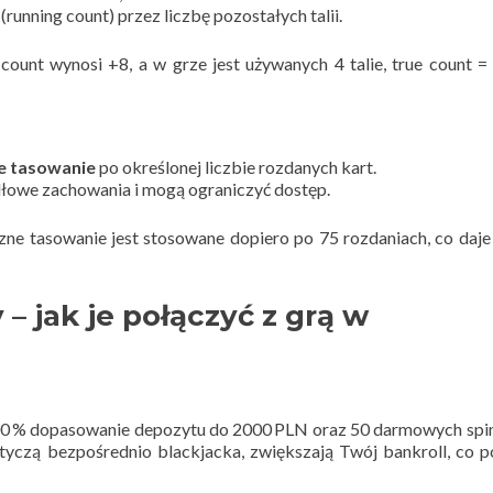
(running count) przez liczbę pozostałych talii.
count wynosi +8, a w grze jest używanych 4 talie, true count =
e tasowanie
po określonej liczbie rozdanych kart.
łowe zachowania i mogą ograniczyć dostęp.
e tasowanie jest stosowane dopiero po 75 rozdaniach, co daje
– jak je połączyć z grą w
 100 % dopasowanie depozytu do 2000 PLN oraz 50 darmowych sp
yczą bezpośrednio blackjacka, zwiększają Twój bankroll, co 