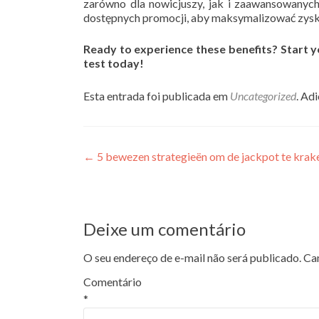
zarówno dla nowicjuszy, jak i zaawansowanych 
dostępnych promocji, aby maksymalizować zysk
Ready to experience these benefits? Start y
test today!
Esta entrada foi publicada em
Uncategorized
. Ad
Navegação
←
5 bewezen strategieën om de jackpot te krake
de
Post
Deixe um comentário
O seu endereço de e-mail não será publicado.
Ca
Comentário
*