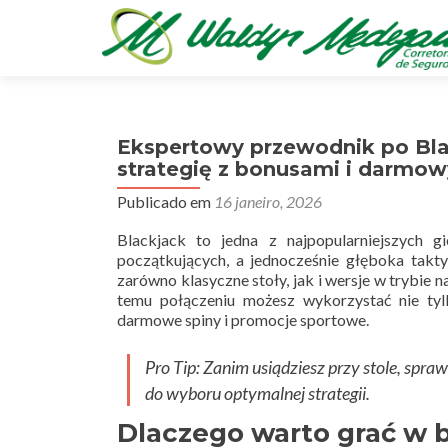
Ekspertowy przewodnik po Blac
strategię z bonusami i darmow
Publicado em
16 janeiro, 2026
Blackjack to jedna z najpopularniejszych g
początkujących, a jednocześnie głęboka takt
zarówno klasyczne stoły, jak i wersje w trybie
temu połączeniu możesz wykorzystać nie tylk
darmowe spiny i promocje sportowe.
Pro Tip: Zanim usiądziesz przy stole, spraw
do wyboru optymalnej strategii.
Dlaczego warto grać w 