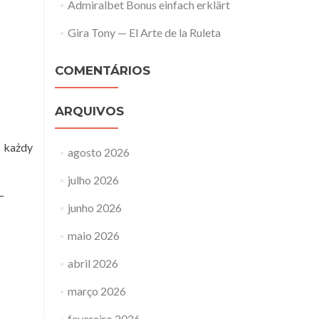
Admiralbet Bonus einfach erklärt
Gira Tony — El Arte de la Ruleta
COMENTÁRIOS
ARQUIVOS
ć każdy
agosto 2026
julho 2026
–
junho 2026
maio 2026
abril 2026
março 2026
fevereiro 2026