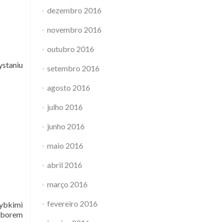
dezembro 2016
novembro 2016
outubro 2016
ystaniu
setembro 2016
agosto 2016
julho 2016
junho 2016
maio 2016
abril 2016
março 2016
fevereiro 2016
ybkimi
wyborem