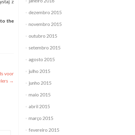
janeiro 2016
ystaj z
dezembro 2015
 to the
novembro 2015
outubro 2015
setembro 2015
agosto 2015
julho 2015
ds voor
elers
→
junho 2015
maio 2015
abril 2015
março 2015
fevereiro 2015