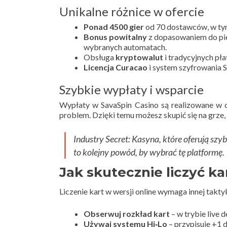
Unikalne różnice w ofercie
Ponad 4500 gier
od 70 dostawców, w tym
Bonus powitalny
z dopasowaniem do pi
wybranych automatach.
Obsługa
kryptowalut
i tradycyjnych pła
Licencja Curacao
i system szyfrowania 
Szybkie wypłaty i wsparcie
Wypłaty w SavaSpin Casino są realizowane w c
problem. Dzięki temu możesz skupić się na grze, 
Industry Secret: Kasyna, które oferują sz
to kolejny powód, by wybrać tę platformę.
Jak skutecznie liczyć ka
Liczenie kart w wersji online wymaga innej takt
Obserwuj rozkład kart
– w trybie live 
Używaj systemu Hi‑Lo
– przypisuje +1 d