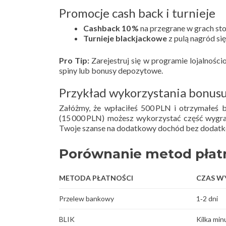
Promocje cash back i turnieje
Cashback 10 %
na przegrane w grach sto
Turnieje blackjackowe
z pulą nagród si
Pro Tip:
Zarejestruj się w programie lojalności
spiny lub bonusy depozytowe.
Przykład wykorzystania bonus
Załóżmy, że wpłaciłeś 500 PLN i otrzymałeś 
(15 000 PLN) możesz wykorzystać część wygra
Twoje szanse na dodatkowy dochód bez dodatk
Porównanie metod płatn
METODA PŁATNOŚCI
CZAS W
Przelew bankowy
1‑2 dni
BLIK
Kilka min