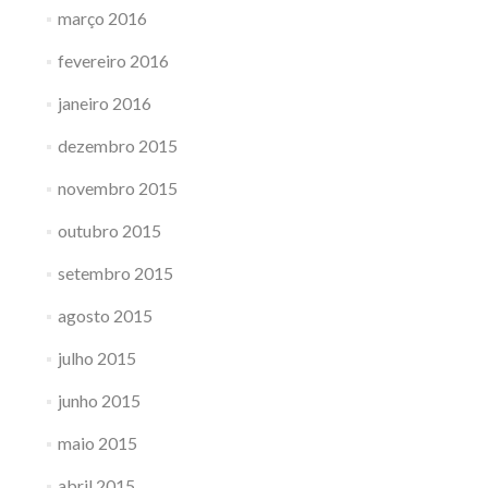
março 2016
fevereiro 2016
janeiro 2016
dezembro 2015
novembro 2015
outubro 2015
setembro 2015
agosto 2015
julho 2015
junho 2015
maio 2015
abril 2015