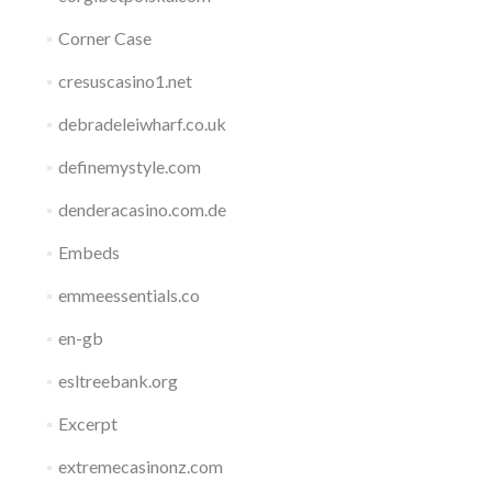
Corner Case
cresuscasino1.net
debradeleiwharf.co.uk
definemystyle.com
denderacasino.com.de
Embeds
emmeessentials.co
en-gb
esltreebank.org
Excerpt
extremecasinonz.com