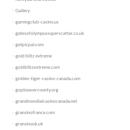
Gallery
gamingclub-casino.us
gatesofolympussuperscatter.co.uk
getpicpal.com
gold blitz extreme
goldblitzextreme.com
golden-tiger-casino-canada.com
gopbeavercounty.org
grandmondialcasinocanada.net
gransinofrance.com
gransinouk.uk