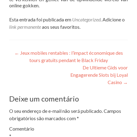
online gokken.
Esta entrada foi publicada em
Uncategorized
. Adicione o
link permanente
aos seus favoritos.
Navegação
←
Jeux mobiles rentables : l’impact économique des
tours gratuits pendant le Black Friday
de
De Ultieme Gids voor
Post
Engagerende Slots bij Loyal
Casino
→
Deixe um comentário
O seu endereço de e-mail não será publicado.
Campos
obrigatórios são marcados com
*
Comentário
*