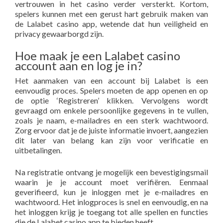
vertrouwen in het casino verder versterkt. Kortom,
spelers kunnen met een gerust hart gebruik maken van
de Lalabet casino app, wetende dat hun veiligheid en
privacy gewaarborgd zijn.
Hoe maak je een Lalabet casino
account aan en log je in?
Het aanmaken van een account bij Lalabet is een
eenvoudig proces. Spelers moeten de app openen en op
de optie ‘Registreren’ klikken. Vervolgens wordt
gevraagd om enkele persoonlijke gegevens in te vullen,
zoals je naam, e-mailadres en een sterk wachtwoord.
Zorg ervoor dat je de juiste informatie invoert, aangezien
dit later van belang kan zijn voor verificatie en
uitbetalingen.
Na registratie ontvang je mogelijk een bevestigingsmail
waarin je je account moet verifiëren. Eenmaal
geverifieerd, kun je inloggen met je e-mailadres en
wachtwoord. Het inlogproces is snel en eenvoudig, en na
het inloggen krijg je toegang tot alle spellen en functies
die de Lalabet casino app te bieden heeft.