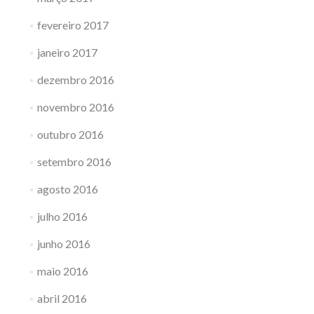
fevereiro 2017
janeiro 2017
dezembro 2016
novembro 2016
outubro 2016
setembro 2016
agosto 2016
julho 2016
junho 2016
maio 2016
abril 2016