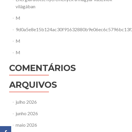
világában
M
9d0a5e8e15b124ac30f91632880b9e06ec6c5796bc13
M
M
COMENTÁRIOS
ARQUIVOS
julho 2026
junho 2026
maio 2026