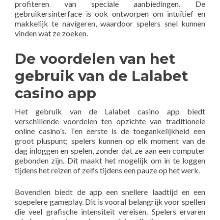
profiteren van speciale aanbiedingen. De
gebruikersinterface is ook ontworpen om intuïtief en
makkelijk te navigeren, waardoor spelers snel kunnen
vinden wat ze zoeken.
De voordelen van het
gebruik van de Lalabet
casino app
Het gebruik van de Lalabet casino app biedt
verschillende voordelen ten opzichte van traditionele
online casino’s. Ten eerste is de toegankelijkheid een
groot pluspunt; spelers kunnen op elk moment van de
dag inloggen en spelen, zonder dat ze aan een computer
gebonden zijn. Dit maakt het mogelijk om in te loggen
tijdens het reizen of zelfs tijdens een pauze op het werk.
Bovendien biedt de app een snellere laadtijd en een
soepelere gameplay. Dit is vooral belangrijk voor spellen
die veel grafische intensiteit vereisen. Spelers ervaren