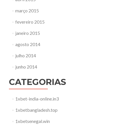
março 2015
fevereiro 2015
janeiro 2015
agosto 2014
julho 2014
junho 2014
CATEGORIAS
1xbet-india-online.in3
1xbetbangladesh.top
1xbetsenegal.win