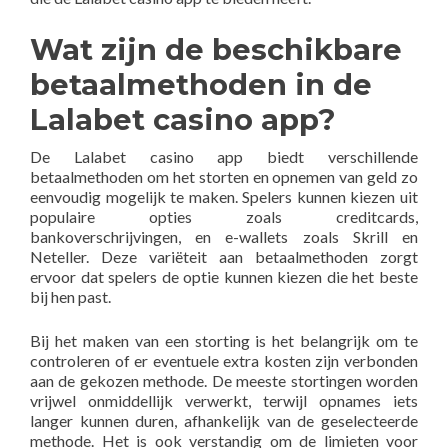
Wat zijn de beschikbare
betaalmethoden in de
Lalabet casino app?
De Lalabet casino app biedt verschillende
betaalmethoden om het storten en opnemen van geld zo
eenvoudig mogelijk te maken. Spelers kunnen kiezen uit
populaire opties zoals creditcards,
bankoverschrijvingen, en e-wallets zoals Skrill en
Neteller. Deze variëteit aan betaalmethoden zorgt
ervoor dat spelers de optie kunnen kiezen die het beste
bij hen past.
Bij het maken van een storting is het belangrijk om te
controleren of er eventuele extra kosten zijn verbonden
aan de gekozen methode. De meeste stortingen worden
vrijwel onmiddellijk verwerkt, terwijl opnames iets
langer kunnen duren, afhankelijk van de geselecteerde
methode. Het is ook verstandig om de limieten voor