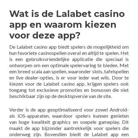
Wat is de Lalabet casino
app en waarom kiezen
voor deze app?
De Lalabet casino app biedt spelers de mogelijkheid om
hun favoriete casinospellen overal en altijd te spelen. Het
is een gebruiksvriendelijke applicatie die speciaal is
ontworpen om een optimale spelervaring te bieden. Met
een breed scala aan spellen, waaronder slots, tafelspellen
en live dealer-opties, is er voor ieder wat wils. Door te
kiezen voor de Lalabet casino app, krijgen spelers ook
toegang tot exclusieve promoties en bonussen die niet
beschikbaar zijn op de desktopversie van de site.
Verder is de app geoptimaliseerd voor zowel Android-
als iOS-apparaten, waardoor spelers kunnen genieten
van hoge kwaliteit graphics en soepele gameplay. Dit
maakt de app bijzonder aantrekkelijk voor spelers die
onderweg zijn. Bovendien biedt de Lalabet app een