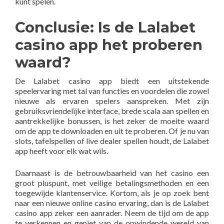
kunt spelen.
Conclusie: Is de Lalabet
casino app het proberen
waard?
De Lalabet casino app biedt een uitstekende
speelervaring met tal van functies en voordelen die zowel
nieuwe als ervaren spelers aanspreken. Met zijn
gebruiksvriendelijke interface, brede scala aan spellen en
aantrekkelijke bonussen, is het zeker de moeite waard
om de app te downloaden en uit te proberen. Of je nu van
slots, tafelspellen of live dealer spellen houdt, de Lalabet
app heeft voor elk wat wils.
Daarnaast is de betrouwbaarheid van het casino een
groot pluspunt, met veilige betalingsmethoden en een
toegewijde klantenservice. Kortom, als je op zoek bent
naar een nieuwe online casino ervaring, dan is de Lalabet
casino app zeker een aanrader. Neem de tijd om de app
te verkennen en geniet van de opwindende wereld van