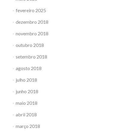
fevereiro 2025
dezembro 2018
novembro 2018
outubro 2018
setembro 2018
agosto 2018
julho 2018
junho 2018
maio 2018
abril 2018
março 2018