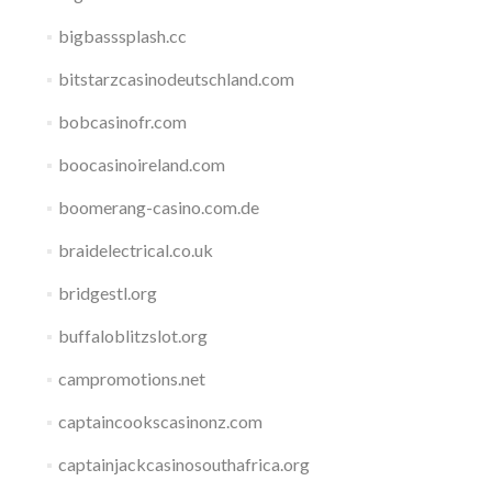
bigbasssplash.cc
bitstarzcasinodeutschland.com
bobcasinofr.com
boocasinoireland.com
boomerang-casino.com.de
braidelectrical.co.uk
bridgestl.org
buffaloblitzslot.org
campromotions.net
captaincookscasinonz.com
captainjackcasinosouthafrica.org