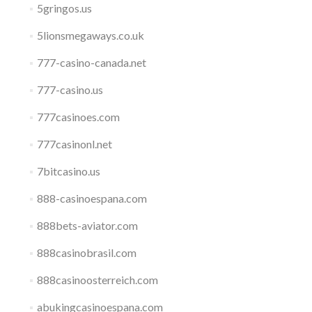
5gringos.us
5lionsmegaways.co.uk
777-casino-canada.net
777-casino.us
777casinoes.com
777casinonl.net
7bitcasino.us
888-casinoespana.com
888bets-aviator.com
888casinobrasil.com
888casinoosterreich.com
abukingcasinoespana.com