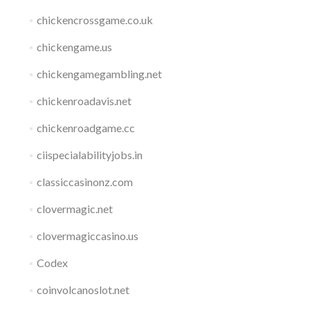
chickencrossgame.co.uk
chickengame.us
chickengamegambling.net
chickenroadavis.net
chickenroadgame.cc
ciispecialabilityjobs.in
classiccasinonz.com
clovermagic.net
clovermagiccasino.us
Codex
coinvolcanoslot.net