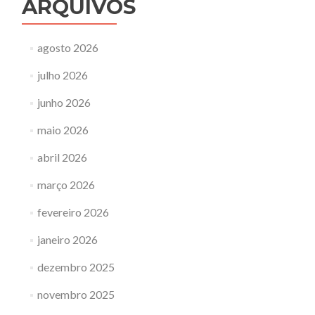
ARQUIVOS
agosto 2026
julho 2026
junho 2026
maio 2026
abril 2026
março 2026
fevereiro 2026
janeiro 2026
dezembro 2025
novembro 2025