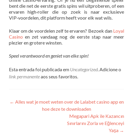
bent die net de eerste gratis spins wil uitproberen, of een
ervaren high‑roller die op zoek is naar exclusieve
VIP‑voordelen, dit platform heeft voor elk wat wils.
Klaar om de voordelen zelf te ervaren? Bezoek dan
Loyal
Casino
en zet vandaag nog de eerste stap naar meer
plezier en grotere winsten.
Speel verantwoord en geniet van elke spin!
Esta entrada foi publicada em
Uncategorized
. Adicione o
link permanente
aos seus favoritos.
Navegação
←
Alles wat je moet weten over de Lalabet casino app en
hoe deze te downloaden
de
Megapari Apk ile Kazancın
Post
Sınırlarını Zorla ve Eğlenceyi
Yaşa
→