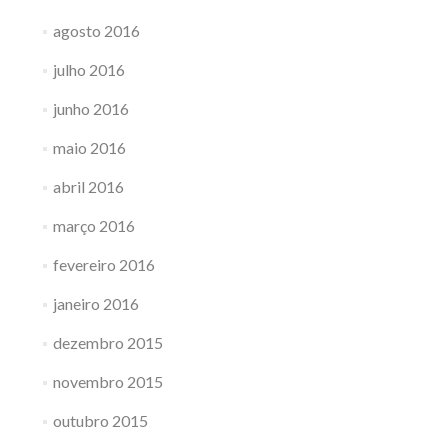
agosto 2016
julho 2016
junho 2016
maio 2016
abril 2016
março 2016
fevereiro 2016
janeiro 2016
dezembro 2015
novembro 2015
outubro 2015