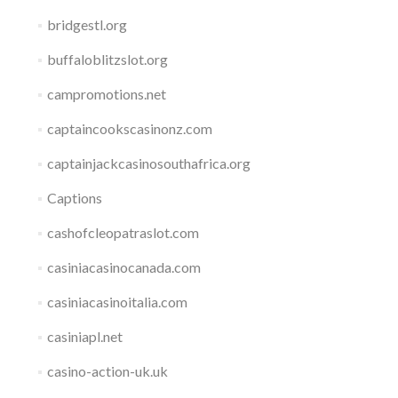
bridgestl.org
buffaloblitzslot.org
campromotions.net
captaincookscasinonz.com
captainjackcasinosouthafrica.org
Captions
cashofcleopatraslot.com
casiniacasinocanada.com
casiniacasinoitalia.com
casiniapl.net
casino-action-uk.uk