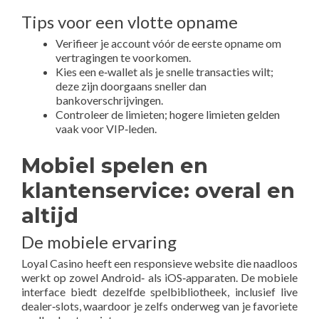
Tips voor een vlotte opname
Verifieer je account vóór de eerste opname om
vertragingen te voorkomen.
Kies een e‑wallet als je snelle transacties wilt;
deze zijn doorgaans sneller dan
bankoverschrijvingen.
Controleer de limieten; hogere limieten gelden
vaak voor VIP‑leden.
Mobiel spelen en
klantenservice: overal en
altijd
De mobiele ervaring
Loyal Casino heeft een responsieve website die naadloos
werkt op zowel Android‑ als iOS‑apparaten. De mobiele
interface biedt dezelfde spelbibliotheek, inclusief live
dealer‑slots, waardoor je zelfs onderweg van je favoriete