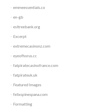
emmeessentials.co
en-gb
esltreebank.org
Excerpt
extremecasinonz.com
eyeofhorus.cc
fatpiratecasinofrance.com
fatpirateuk.uk
Featured Images
felixspinespana.com
Formatting