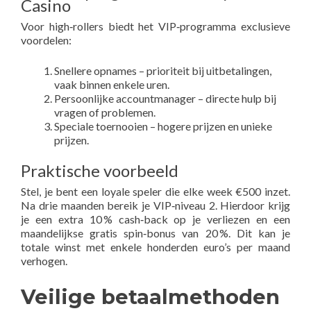
Casino
Voor high‑rollers biedt het VIP‑programma exclusieve
voordelen:
Snellere opnames – prioriteit bij uitbetalingen,
vaak binnen enkele uren.
Persoonlijke accountmanager – directe hulp bij
vragen of problemen.
Speciale toernooien – hogere prijzen en unieke
prijzen.
Praktische voorbeeld
Stel, je bent een loyale speler die elke week €500 inzet.
Na drie maanden bereik je VIP‑niveau 2. Hierdoor krijg
je een extra 10 % cash‑back op je verliezen en een
maandelijkse gratis spin‑bonus van 20 %. Dit kan je
totale winst met enkele honderden euro’s per maand
verhogen.
Veilige betaalmethoden