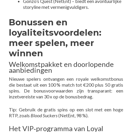
Gonzo’s Quest (NetEnt) – biedt een avontuurlijke
storyline met vermenigvuldigers.
Bonussen en
loyaliteitsvoordelen:
meer spelen, meer
winnen
Welkomstpakket en doorlopende
aanbiedingen
Nieuwe spelers ontvangen een royale welkomstbonus
die bestaat uit een 100 % match tot €200 plus 50 gratis
spins. De bonusvoorwaarden zijn transparant: een
inzetvereiste van 30 x op de bonusbedrag.
Tip: Gebruik de gratis spins op een slot met een hoge
RTP, zoals
Blood Suckers
(NetEnt, 98 %).
Het VIP‑programma van Loyal