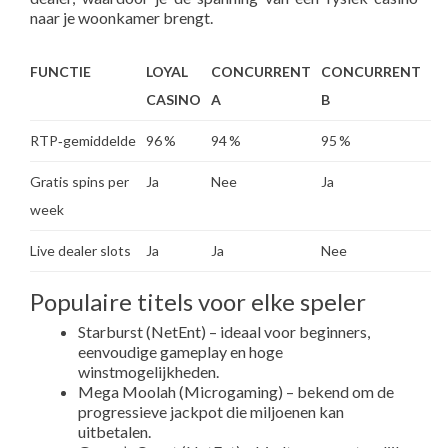
naar je woonkamer brengt.
FUNCTIE
LOYAL
CONCURRENT
CONCURRENT
CASINO
A
B
RTP‑gemiddelde
96 %
94 %
95 %
Gratis spins per
Ja
Nee
Ja
week
Live dealer slots
Ja
Ja
Nee
Populaire titels voor elke speler
Starburst (NetEnt) – ideaal voor beginners,
eenvoudige gameplay en hoge
winstmogelijkheden.
Mega Moolah (Microgaming) – bekend om de
progressieve jackpot die miljoenen kan
uitbetalen.