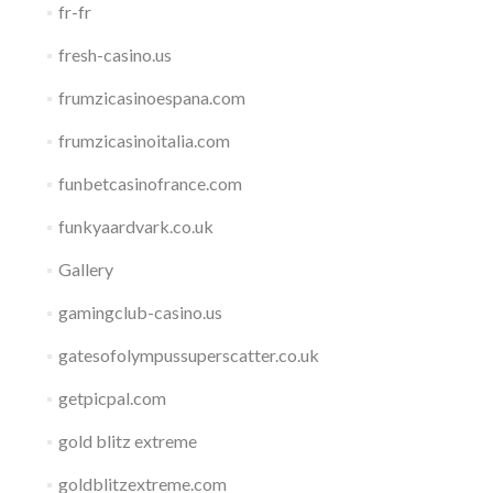
fr-fr
fresh-casino.us
frumzicasinoespana.com
frumzicasinoitalia.com
funbetcasinofrance.com
funkyaardvark.co.uk
Gallery
gamingclub-casino.us
gatesofolympussuperscatter.co.uk
getpicpal.com
gold blitz extreme
goldblitzextreme.com