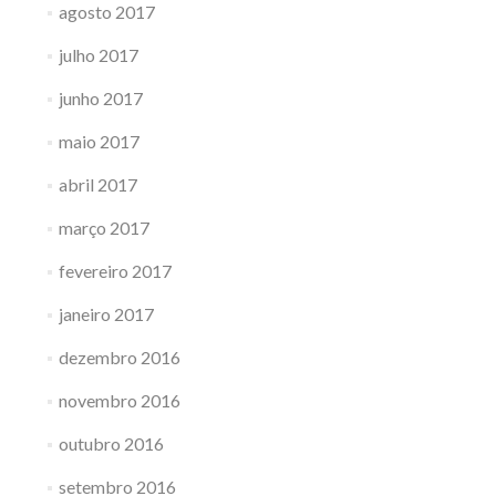
agosto 2017
julho 2017
junho 2017
maio 2017
abril 2017
março 2017
fevereiro 2017
janeiro 2017
dezembro 2016
novembro 2016
outubro 2016
setembro 2016