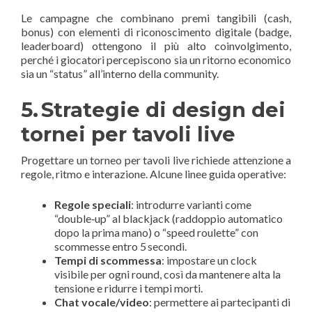
Le campagne che combinano premi tangibili (cash,
bonus) con elementi di riconoscimento digitale (badge,
leaderboard) ottengono il più alto coinvolgimento,
perché i giocatori percepiscono sia un ritorno economico
sia un “status” all’interno della community.
5. Strategie di design dei
tornei per tavoli live
Progettare un torneo per tavoli live richiede attenzione a
regole, ritmo e interazione. Alcune linee guida operative:
Regole speciali
: introdurre varianti come
“double‑up” al blackjack (raddoppio automatico
dopo la prima mano) o “speed roulette” con
scommesse entro 5 secondi.
Tempi di scommessa
: impostare un clock
visibile per ogni round, così da mantenere alta la
tensione e ridurre i tempi morti.
Chat vocale/video
: permettere ai partecipanti di