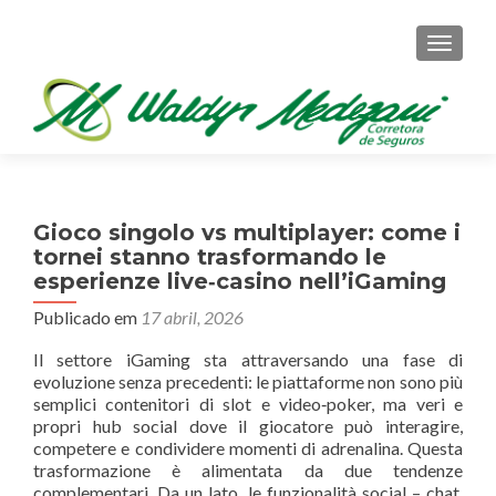
ALTER
Gioco singolo vs multiplayer: come i
tornei stanno trasformando le
esperienze live‑casino nell’iGaming
Publicado em
17 abril, 2026
Il settore iGaming sta attraversando una fase di
evoluzione senza precedenti: le piattaforme non sono più
semplici contenitori di slot e video‑poker, ma veri e
propri hub social dove il giocatore può interagire,
competere e condividere momenti di adrenalina. Questa
trasformazione è alimentata da due tendenze
complementari. Da un lato, le funzionalità social – chat,