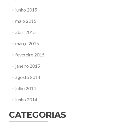
junho 2015
maio 2015
abril 2015
março 2015
fevereiro 2015
janeiro 2015
agosto 2014
julho 2014
junho 2014
CATEGORIAS