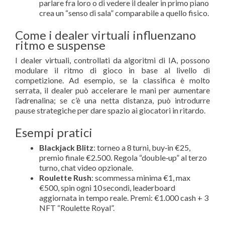
parlare fra loro o di vedere il dealer in primo piano
crea un “senso di sala” comparabile a quello fisico.
Come i dealer virtuali influenzano
ritmo e suspense
I dealer virtuali, controllati da algoritmi di IA, possono
modulare il ritmo di gioco in base al livello di
competizione. Ad esempio, se la classifica è molto
serrata, il dealer può accelerare le mani per aumentare
l’adrenalina; se c’è una netta distanza, può introdurre
pause strategiche per dare spazio ai giocatori in ritardo.
Esempi pratici
Blackjack Blitz
: torneo a 8 turni, buy‑in €25,
premio finale €2.500. Regola “double‑up” al terzo
turno, chat video opzionale.
Roulette Rush
: scommessa minima €1, max
€500, spin ogni 10 secondi, leaderboard
aggiornata in tempo reale. Premi: €1.000 cash + 3
NFT “Roulette Royal”.