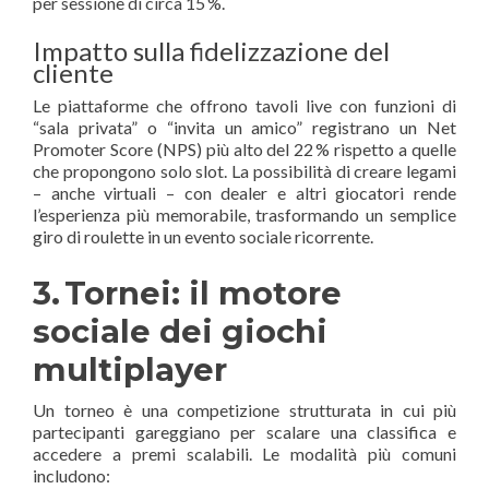
per sessione di circa 15 %.
Impatto sulla fidelizzazione del
cliente
Le piattaforme che offrono tavoli live con funzioni di
“sala privata” o “invita un amico” registrano un Net
Promoter Score (NPS) più alto del 22 % rispetto a quelle
che propongono solo slot. La possibilità di creare legami
– anche virtuali – con dealer e altri giocatori rende
l’esperienza più memorabile, trasformando un semplice
giro di roulette in un evento sociale ricorrente.
3. Tornei: il motore
sociale dei giochi
multiplayer
Un torneo è una competizione strutturata in cui più
partecipanti gareggiano per scalare una classifica e
accedere a premi scalabili. Le modalità più comuni
includono: