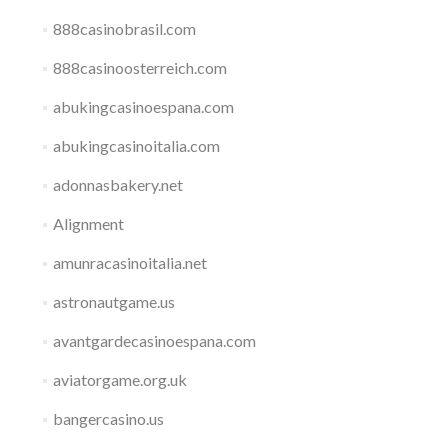
888casinobrasil.com
888casinoosterreich.com
abukingcasinoespana.com
abukingcasinoitalia.com
adonnasbakery.net
Alignment
amunracasinoitalia.net
astronautgame.us
avantgardecasinoespana.com
aviatorgame.org.uk
bangercasino.us