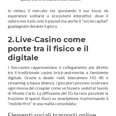
In sintesi, il mercato sta spostando il suo focus da
esperienze solitarie a ecosistemi interattivi, dove il
valore non è più solo il payout ma anche il “social capital”
guadagnato durante il gioco.
2. Live‑Casino come
ponte tra il fisico e il
digitale
I live‑casino rappresentano il collegamento più diretto
tra il tradizionale casinò brick‑and‑mortar e l’ambiente
digitale. Grazie a dealer reali, telecamere HD 4K e
streaming a bassa latenza, i giocatori possono osservare
ogni mossa del croupier come se fossero seduti al tavolo
di Monte Carlo. La diffusione del 5G ha reso possibile la
fruizione di questi flussi su smartphone, trasformando il
“mobile‑first” in una realtà consolidata.
Elementi sociali trasposti online