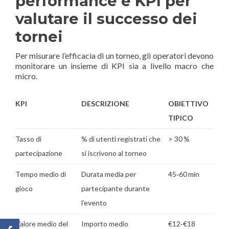
performance e KPI per
valutare il successo dei
tornei
Per misurare l’efficacia di un torneo, gli operatori devono
monitorare un insieme di KPI sia a livello macro che
micro.
KPI
DESCRIZIONE
OBIETTIVO
TIPICO
Tasso di
% di utenti registrati che
> 30 %
partecipazione
si iscrivono al torneo
Tempo medio di
Durata media per
45‑60 min
gioco
partecipante durante
l’evento
Valore medio del
Importo medio
€12‑€18