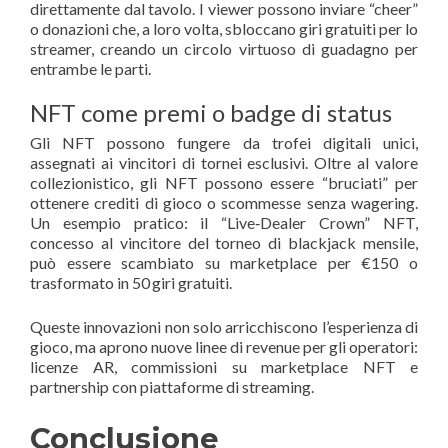
direttamente dal tavolo. I viewer possono inviare “cheer”
o donazioni che, a loro volta, sbloccano giri gratuiti per lo
streamer, creando un circolo virtuoso di guadagno per
entrambe le parti.
NFT come premi o badge di status
Gli NFT possono fungere da trofei digitali unici,
assegnati ai vincitori di tornei esclusivi. Oltre al valore
collezionistico, gli NFT possono essere “bruciati” per
ottenere crediti di gioco o scommesse senza wagering.
Un esempio pratico: il “Live‑Dealer Crown” NFT,
concesso al vincitore del torneo di blackjack mensile,
può essere scambiato su marketplace per €150 o
trasformato in 50 giri gratuiti.
Queste innovazioni non solo arricchiscono l’esperienza di
gioco, ma aprono nuove linee di revenue per gli operatori:
licenze AR, commissioni su marketplace NFT e
partnership con piattaforme di streaming.
Conclusione