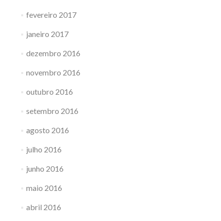
fevereiro 2017
janeiro 2017
dezembro 2016
novembro 2016
outubro 2016
setembro 2016
agosto 2016
julho 2016
junho 2016
maio 2016
abril 2016