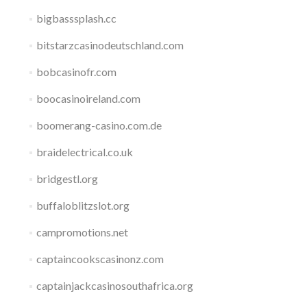
bigbasssplash.cc
bitstarzcasinodeutschland.com
bobcasinofr.com
boocasinoireland.com
boomerang-casino.com.de
braidelectrical.co.uk
bridgestl.org
buffaloblitzslot.org
campromotions.net
captaincookscasinonz.com
captainjackcasinosouthafrica.org