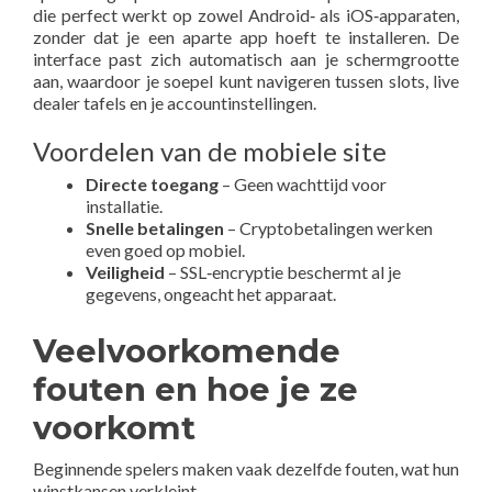
die perfect werkt op zowel Android‑ als iOS‑apparaten,
zonder dat je een aparte app hoeft te installeren. De
interface past zich automatisch aan je schermgrootte
aan, waardoor je soepel kunt navigeren tussen slots, live
dealer tafels en je accountinstellingen.
Voordelen van de mobiele site
Directe toegang
– Geen wachttijd voor
installatie.
Snelle betalingen
– Cryptobetalingen werken
even goed op mobiel.
Veiligheid
– SSL‑encryptie beschermt al je
gegevens, ongeacht het apparaat.
Veelvoorkomende
fouten en hoe je ze
voorkomt
Beginnende spelers maken vaak dezelfde fouten, wat hun
winstkansen verkleint.