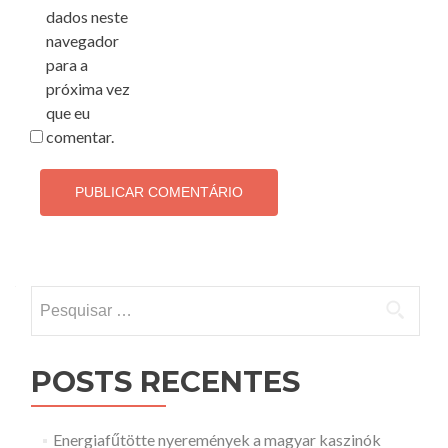
dados neste
navegador
para a
próxima vez
que eu
comentar.
Pesquisar
por:
POSTS RECENTES
Energiafűtötte nyeremények a magyar kaszinók