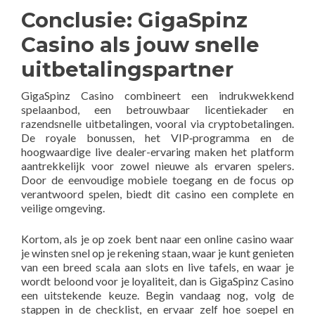
Conclusie: GigaSpinz
Casino als jouw snelle
uitbetalingspartner
GigaSpinz Casino combineert een indrukwekkend
spelaanbod, een betrouwbaar licentiekader en
razendsnelle uitbetalingen, vooral via cryptobetalingen.
De royale bonussen, het VIP‑programma en de
hoogwaardige live dealer-ervaring maken het platform
aantrekkelijk voor zowel nieuwe als ervaren spelers.
Door de eenvoudige mobiele toegang en de focus op
verantwoord spelen, biedt dit casino een complete en
veilige omgeving.
Kortom, als je op zoek bent naar een online casino waar
je winsten snel op je rekening staan, waar je kunt genieten
van een breed scala aan slots en live tafels, en waar je
wordt beloond voor je loyaliteit, dan is GigaSpinz Casino
een uitstekende keuze. Begin vandaag nog, volg de
stappen in de checklist, en ervaar zelf hoe soepel en