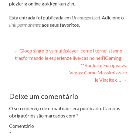
plezierig online gokken kan zijn.
Esta entrada foi publicada em
Uncategorized
. Adicione o
link permanente
aos seus favoritos.
Navegação
←
Gioco singolo vs multiplayer: come i tornei stanno
trasformando le esperienze live‑casino nell’iGaming
de
**Roulette Europea vs.
Post
Vegas: Come Massimizzare
le Vincite c…
→
Deixe um comentário
O seu endereço de e-mail não será publicado.
Campos
obrigatórios são marcados com
*
Comentário
*