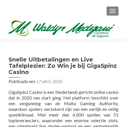
ALTER
Snelle Uitbetalingen en Live
Tafelplezier: Zo Win je bij GigaSpinz
Casino
Publicado em
17 abril, 2026
GigaSpinz Casino is een Nederlands gericht online casino
dat in 2020 van start ging. Het platform beschikt over
een vergunning van de Malta Gaming Authority,
waardoor spelers verzekerd zijn van een eerlijk en veilig
speelklimaat. Met meer dan 6.000 spellen van 51
topleveranciers, waaronder een enorme selectie slots,
een uitgebreid live dealer‑aanbod en een aantrekkelijk