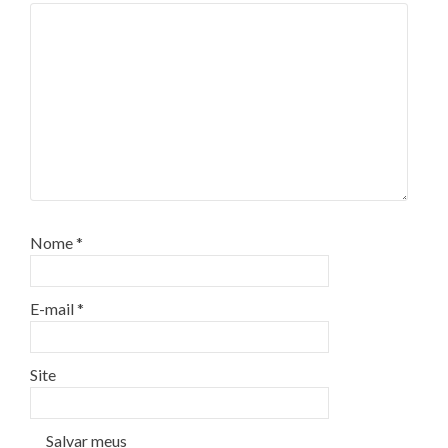
Nome
*
E-mail
*
Site
Salvar meus