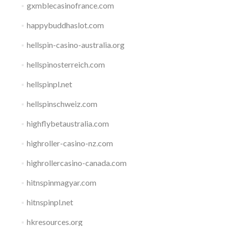
gxmblecasinofrance.com
happybuddhaslot.com
hellspin-casino-australia.org
hellspinosterreich.com
hellspinpl.net
hellspinschweiz.com
highflybetaustralia.com
highroller-casino-nz.com
highrollercasino-canada.com
hitnspinmagyar.com
hitnspinpl.net
hkresources.org