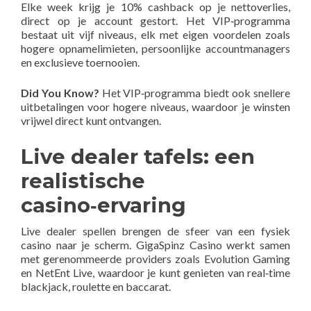
Elke week krijg je 10% cashback op je nettoverlies,
direct op je account gestort. Het VIP‑programma
bestaat uit vijf niveaus, elk met eigen voordelen zoals
hogere opnamelimieten, persoonlijke accountmanagers
en exclusieve toernooien.
Did You Know?
Het VIP‑programma biedt ook snellere
uitbetalingen voor hogere niveaus, waardoor je winsten
vrijwel direct kunt ontvangen.
Live dealer tafels: een
realistische
casino‑ervaring
Live dealer spellen brengen de sfeer van een fysiek
casino naar je scherm. GigaSpinz Casino werkt samen
met gerenommeerde providers zoals Evolution Gaming
en NetEnt Live, waardoor je kunt genieten van real‑time
blackjack, roulette en baccarat.