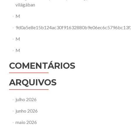
világában
M
9d0a5e8e15b124ac30f91632880b9e06ec6c5796bc13
M
M
COMENTÁRIOS
ARQUIVOS
julho 2026
junho 2026
maio 2026