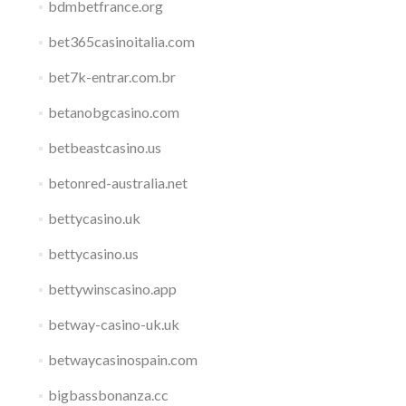
bdmbetfrance.org
bet365casinoitalia.com
bet7k-entrar.com.br
betanobgcasino.com
betbeastcasino.us
betonred-australia.net
bettycasino.uk
bettycasino.us
bettywinscasino.app
betway-casino-uk.uk
betwaycasinospain.com
bigbassbonanza.cc