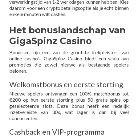
verwerkingstijd van 1‑2 werkdagen kunnen hebben. Kies
daarom voor een cryptobetalingsoptie als je echt binnen
enkele minuten wilt cashen.
Het bonuslandschap van
GigaSpinz Casino
Bonussen zijn een van de grootste trekpleisters van
online casino’s. GigaSpinz Casino biedt een scala aan
promoties die zowel nieuwe als bestaande spelers
belonen.
Welkomstbonus en eerste storting
Nieuwe spelers ontvangen een 100% matchbonus tot
€200 op hun eerste storting, plus 50 gratis spins op
geselecteerde slots. Deze bonus heeft een redelijk
inzetvereiste van 30x, wat lager is dan bij veel
concurrenten.
Cashback en VIP‑programma