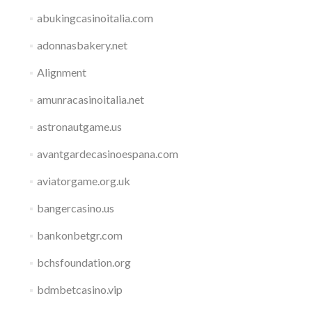
abukingcasinoitalia.com
adonnasbakery.net
Alignment
amunracasinoitalia.net
astronautgame.us
avantgardecasinoespana.com
aviatorgame.org.uk
bangercasino.us
bankonbetgr.com
bchsfoundation.org
bdmbetcasino.vip